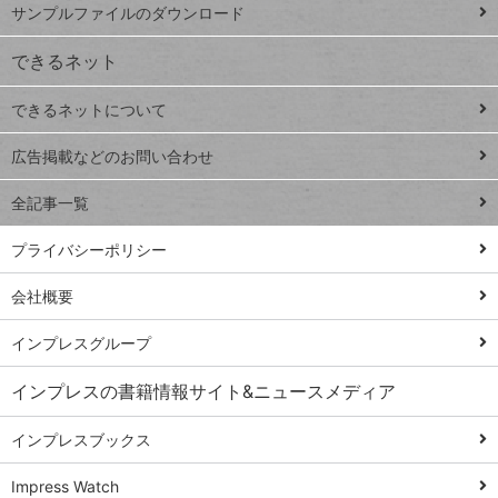
ー
サンプルファイルのダウンロード
VLOOKUP
ジ
できるネット
連載
できるネットについて
Excel Q&A
close
閉じ
トイアンナ流仕
広告掲載などのお問い合わせ
る
事術
全記事一覧
PowerAutomate
ではじめる業務
プライバシーポリシー
の完全自動化
会社概要
AI議事録作成術
Windows 11
インプレスグループ
Q&A
インプレスの書籍情報サイト&ニュースメディア
Teams踏み込み
活用術
インプレスブックス
Excel講師の仕事
Impress Watch
術