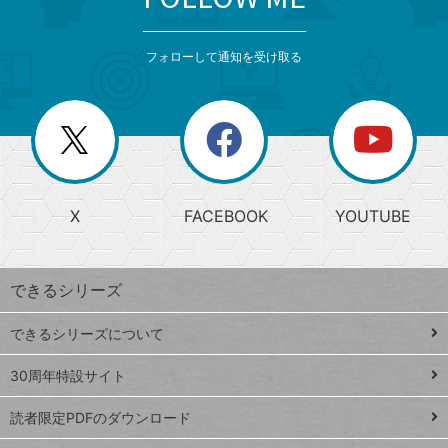
検
カ
検
カ
索
テ
メ
ゴ
索
テ
ニ
リ
フォローして通知を受け取る
ゴ
ュ
ー
ー
一
リ
を
覧
閉
を
ー
じ
閉
か
る
じ
る
search
ら
急
X
FACEBOOK
YOUTUBE
探
上
検
昇
索
す
ワ
できるシリーズ
ー
ド
できるシリーズについて
Google
ト
スプレ
ッ
30周年特設サイト
ッドシ
プ
読者限定PDFのダウンロード
ート
ペ
iPhone