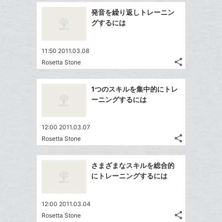
追
事
で
ッ
Facebook
を
加
発音を繰り返しトレーニン
シ
ク
シ
で
LINE
グするには
ェ
ェ
マ
シ
で
は
ア
ア
ー
ェ
送
す
て
11:50 2011.03.08
ク
る
ア
る
な
share
Rosetta Stone
に
記
Twitter
ブ
追
事
で
ッ
Facebook
を
加
1つのスキルを集中的にトレ
シ
ク
シ
で
LINE
ーニングするには
ェ
ェ
マ
シ
で
は
ア
ア
ー
ェ
送
す
て
12:00 2011.03.07
ク
る
ア
る
な
share
Rosetta Stone
に
記
Twitter
ブ
追
事
で
ッ
Facebook
を
加
さまざまなスキルを総合的
シ
ク
シ
で
LINE
にトレーニングするには
ェ
ェ
マ
シ
で
は
ア
ア
ー
ェ
送
す
て
12:00 2011.03.04
ク
る
ア
る
な
share
Rosetta Stone
に
記