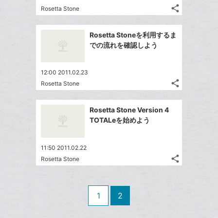
る
ア
る
な
share
Rosetta Stone
に
記
Twitter
ブ
追
事
で
ッ
Facebook
を
加
Rosetta Stoneを利用するま
シ
ク
シ
で
LINE
での流れを確認しよう
ェ
ェ
マ
シ
で
は
ア
ア
ー
ェ
送
す
て
12:00 2011.02.23
ク
る
ア
る
な
share
Rosetta Stone
に
記
Twitter
ブ
追
事
で
ッ
Facebook
を
加
Rosetta Stone Version 4
シ
ク
シ
で
LINE
TOTALeを始めよう
ェ
ェ
マ
シ
で
は
ア
ア
ー
ェ
送
す
て
11:50 2011.02.22
ク
る
ア
る
な
share
Rosetta Stone
に
記
Twitter
ブ
追
事
で
ッ
Facebook
を
加
シ
ク
シ
で
LINE
1
2
ェ
ェ
マ
シ
で
は
ア
ア
ー
ェ
送
す