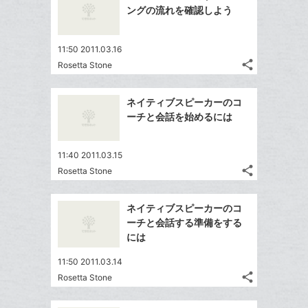
ングの流れを確認しよう
11:50 2011.03.16
share
Rosetta Stone
記
Twitter
事
で
Facebook
を
ネイティブスピーカーのコ
シ
シ
で
LINE
ーチと会話を始めるには
ェ
ェ
シ
で
は
ア
ア
ェ
送
す
て
11:40 2011.03.15
る
ア
る
な
share
Rosetta Stone
記
Twitter
ブ
事
で
ッ
Facebook
を
ネイティブスピーカーのコ
シ
ク
シ
で
LINE
ーチと会話する準備をする
ェ
ェ
マ
シ
で
には
は
ア
ア
ー
ェ
送
す
て
11:50 2011.03.14
ク
る
ア
る
な
share
Rosetta Stone
に
記
Twitter
ブ
追
事
で
ッ
Facebook