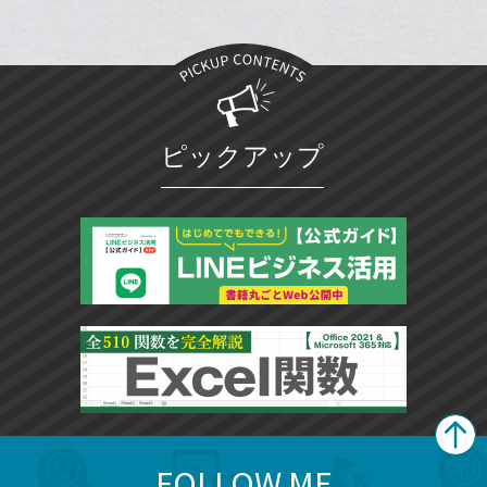
て
ク
る
ア
る
な
に
ブ
追
ッ
加
ク
マ
ピックアップ
ー
ク
に
追
加
FOLLOW ME
search
format_list_bulleted