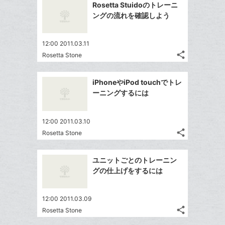
を
加
Rosetta Stuidoのトレーニ
シ
ク
シ
で
LINE
ングの流れを確認しよう
ェ
ェ
マ
シ
で
は
ア
ア
ー
ェ
送
す
て
12:00 2011.03.11
ク
る
ア
る
な
share
Rosetta Stone
に
記
Twitter
ブ
追
事
で
ッ
Facebook
を
加
iPhoneやiPod touchでトレ
シ
ク
シ
で
LINE
ーニングするには
ェ
ェ
マ
シ
で
は
ア
ア
ー
ェ
送
す
て
12:00 2011.03.10
ク
る
ア
る
な
share
Rosetta Stone
に
記
Twitter
ブ
追
事
で
ッ
Facebook
を
加
ユニットごとのトレーニン
シ
ク
シ
で
LINE
グの仕上げをするには
ェ
ェ
マ
シ
で
は
ア
ア
ー
ェ
送
す
て
12:00 2011.03.09
ク
る
ア
る
な
share
Rosetta Stone
に
記
Twitter
ブ