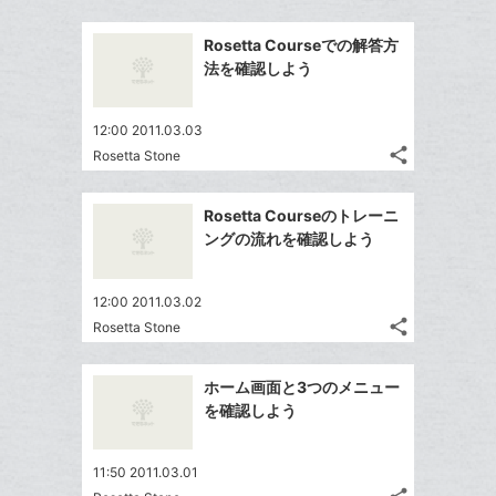
Twitter
ブ
追
事
で
ッ
Facebook
を
加
Rosetta Courseでの解答方
シ
ク
シ
で
LINE
法を確認しよう
ェ
ェ
マ
シ
で
は
ア
ア
ー
ェ
送
す
て
12:00 2011.03.03
ク
る
ア
る
な
share
Rosetta Stone
に
記
Twitter
ブ
追
事
で
ッ
Facebook
を
加
Rosetta Courseのトレーニ
シ
ク
シ
で
LINE
ングの流れを確認しよう
ェ
ェ
マ
シ
で
は
ア
ア
ー
ェ
送
す
て
12:00 2011.03.02
ク
る
ア
る
な
share
Rosetta Stone
に
記
Twitter
ブ
追
事
で
ッ
Facebook
を
加
ホーム画面と3つのメニュー
シ
ク
シ
で
LINE
を確認しよう
ェ
ェ
マ
シ
で
は
ア
ア
ー
ェ
送
す
て
11:50 2011.03.01
ク
る
ア
る
な