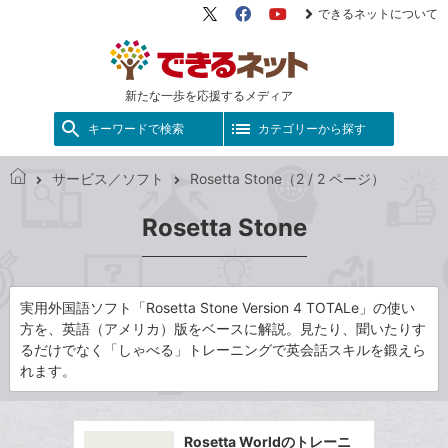
できるネットについて
X（旧
Facebook
YouTube
Twitter）
新たな一歩を応援するメディア
キーワードで検索
カテゴリーから探す
サービス／ソフト
Rosetta Stone（2 / 2 ページ）
で
き
Rosetta Stone
る
ネ
ッ
ト
実用外国語ソフト「Rosetta Stone Version 4 TOTALe」の使い
方を、英語（アメリカ）版をベースに解説。見たり、聞いたりす
るだけでなく「しゃべる」トレーニングで英会話スキルを鍛えら
れます。
Rosetta Worldのトレーニ