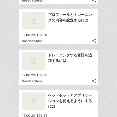
share
Rosetta Stone
に
記
Twitter
ブ
追
事
で
ッ
Facebook
を
加
プロフィールとトレーニン
シ
ク
シ
で
LINE
グの内容を設定するには
ェ
ェ
マ
シ
で
は
ア
ア
ー
ェ
送
す
て
12:00 2011.02.28
ク
る
ア
る
な
share
Rosetta Stone
に
記
Twitter
ブ
追
事
で
ッ
Facebook
を
加
トレーニングする言語を追
シ
ク
シ
で
LINE
加するには
ェ
ェ
マ
シ
で
は
ア
ア
ー
ェ
送
す
て
12:00 2011.02.25
ク
る
ア
る
な
share
Rosetta Stone
に
記
Twitter
ブ
追
事
で
ッ
Facebook
を
加
ヘッドセットとアプリケー
シ
ク
シ
で
LINE
ションを使えるようにする
ェ
ェ
マ
シ
で
には
は
ア
ア
ー
ェ
送
す
て
12:00 2011.02.24
ク