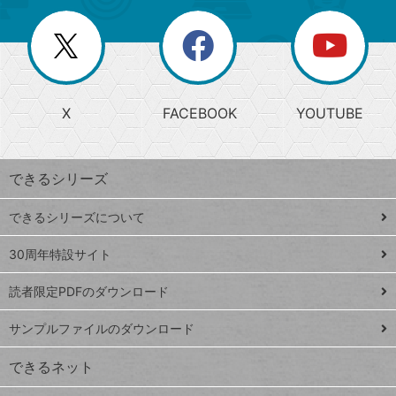
ー
一
リ
を
覧
閉
を
ー
じ
閉
か
る
じ
る
search
ら
急
X
FACEBOOK
YOUTUBE
探
上
検
昇
索
す
ワ
できるシリーズ
ー
ド
できるシリーズについて
Google
ト
スプレ
ッ
30周年特設サイト
ッドシ
プ
読者限定PDFのダウンロード
ート
ペ
iPhone
ー
サンプルファイルのダウンロード
VLOOKUP
ジ
できるネット
連載