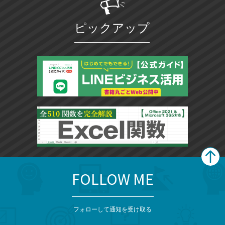
ク
マ
ピックアップ
ー
ク
に
追
加
FOLLOW ME
search
format_list_bulleted
検
カ
検
カ
索
テ
メ
ゴ
索
テ
ニ
リ
フォローして通知を受け取る
ゴ
ュ
ー