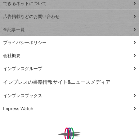
できるネットについて
Excel Q&A
close
閉じ
トイアンナ流仕
広告掲載などのお問い合わせ
る
事術
全記事一覧
PowerAutomate
ではじめる業務
プライバシーポリシー
の完全自動化
会社概要
AI議事録作成術
Windows 11
インプレスグループ
Q&A
インプレスの書籍情報サイト&ニュースメディア
Teams踏み込み
活用術
インプレスブックス
Excel講師の仕事
Impress Watch
術
エクセル時短
パワポ時短