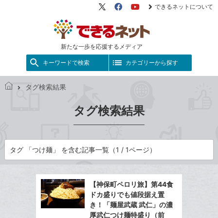
できるネットについて
X（旧
Facebook
YouTube
Twitter）
新たな一歩を応援するメディア
キーワードで検索
カテゴリーから探す
タグ検索結果
で
き
タグ検索結果
る
ネ
ッ
ト
タグ 「つけ麺」 を含む記事一覧（1 / 1ページ）
【神保町ペロリ旅】第44食
ドカ盛りでも値段据え置
き！「麺屋武蔵 武仁」の濃
厚武仁つけ麺特盛り（前