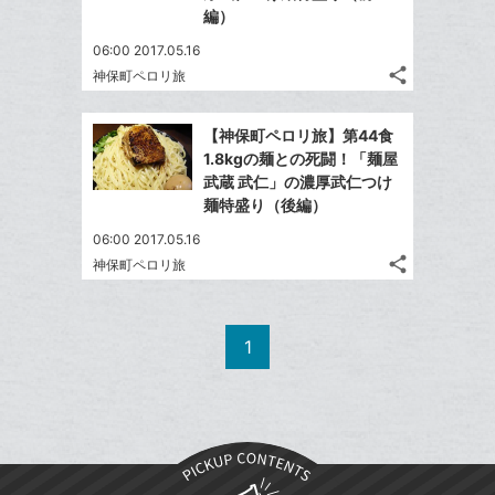
編）
06:00 2017.05.16
share
神保町ペロリ旅
記
Twitter
事
で
Facebook
を
【神保町ペロリ旅】第44食
シ
シ
で
LINE
1.8kgの麺との死闘！「麺屋
ェ
ェ
シ
で
武蔵 武仁」の濃厚武仁つけ
は
ア
ア
ェ
麺特盛り（後編）
送
す
て
る
ア
る
な
06:00 2017.05.16
share
ブ
神保町ペロリ旅
記
Twitter
ッ
事
で
Facebook
ク
を
シ
シ
で
LINE
マ
1
ェ
ェ
シ
で
ー
は
ア
ア
ェ
送
ク
す
て
る
ア
る
に
な
追
ブ
加
ッ