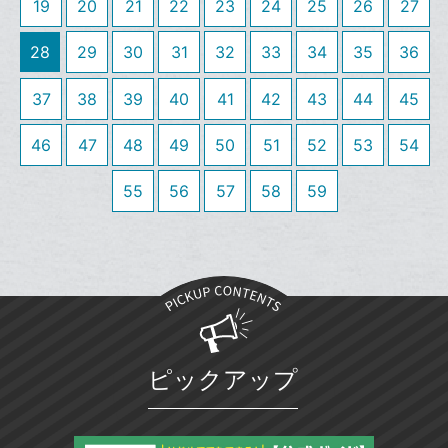
19
20
21
22
23
24
25
26
27
追
ブ
加
ッ
28
29
30
31
32
33
34
35
36
ク
マ
37
38
39
40
41
42
43
44
45
ー
ク
46
47
48
49
50
51
52
53
54
に
追
55
56
57
58
59
加
ピックアップ