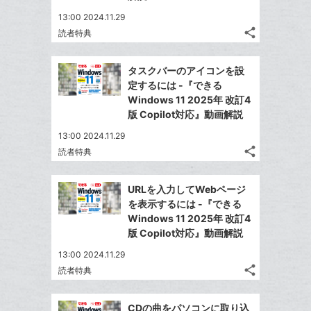
13:00 2024.11.29
share
読者特典
記
Twitter
事
で
Facebook
を
タスクバーのアイコンを設
シ
シ
で
LINE
定するには -『できる
ェ
ェ
シ
で
Windows 11 2025年 改訂4
は
ア
ア
ェ
版 Copilot対応』動画解説
送
す
て
る
ア
る
な
13:00 2024.11.29
share
ブ
読者特典
記
Twitter
ッ
事
で
Facebook
ク
を
URLを入力してWebページ
シ
シ
で
LINE
マ
を表示するには -『できる
ェ
ェ
シ
で
ー
Windows 11 2025年 改訂4
は
ア
ア
ェ
版 Copilot対応』動画解説
送
ク
す
て
る
ア
る
に
な
13:00 2024.11.29
追
share
ブ
読者特典
記
Twitter
加
ッ
事
で
Facebook
ク
を
CDの曲をパソコンに取り込