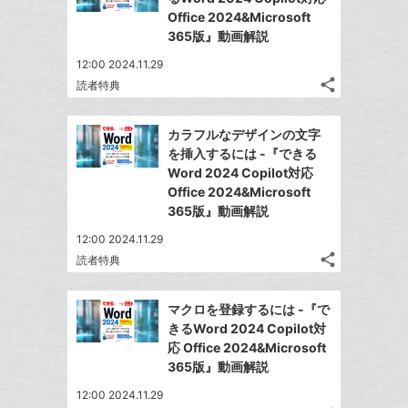
ェ
ェ
シ
で
Office 2024&Microsoft
ク
は
ア
ア
ェ
365版』動画解説
送
す
に
て
る
ア
る
追
な
12:00 2024.11.29
share
加
ブ
読者特典
記
Twitter
ッ
事
で
Facebook
ク
を
カラフルなデザインの文字
シ
シ
で
LINE
マ
を挿入するには -『できる
ェ
ェ
シ
で
ー
Word 2024 Copilot対応
は
ア
ア
ェ
Office 2024&Microsoft
送
ク
す
て
る
365版』動画解説
ア
る
に
な
追
12:00 2024.11.29
ブ
share
加
読者特典
ッ
記
Twitter
ク
事
で
Facebook
を
マ
マクロを登録するには -『で
シ
シ
で
LINE
ー
きるWord 2024 Copilot対
ェ
ェ
シ
で
応 Office 2024&Microsoft
ク
は
ア
ア
ェ
365版』動画解説
送
す
に
て
る
ア
る
追
な
12:00 2024.11.29