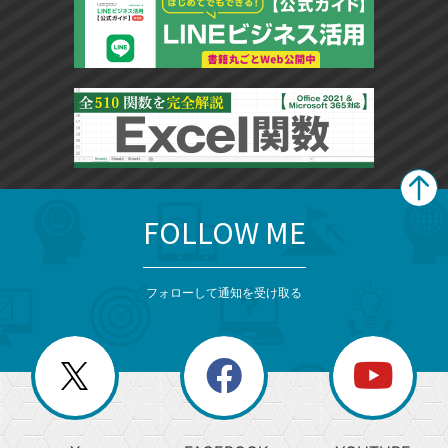
FOLLOW ME
search
format_list_bulleted
検
カ
検
カ
索
テ
メ
ゴ
索
テ
ニ
リ
フォローして通知を受け取る
ゴ
ュ
ー
ー
一
リ
を
覧
閉
を
ー
じ
閉
か
る
じ
る
search
ら
急