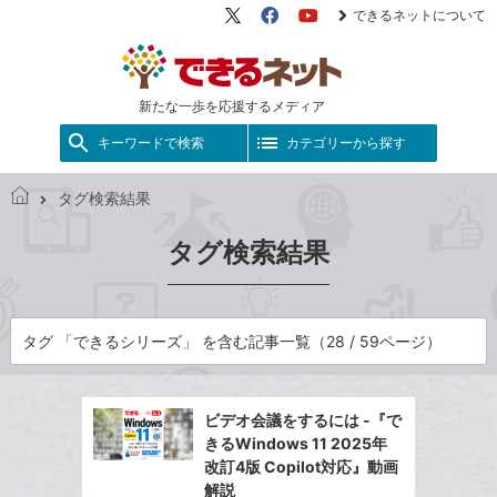
できるネットについて
X（旧
Facebook
YouTube
Twitter）
新たな一歩を応援するメディア
キーワードで検索
カテゴリーから探す
タグ検索結果
で
き
タグ検索結果
る
ネ
ッ
ト
タグ 「できるシリーズ」 を含む記事一覧（28 / 59ページ）
ビデオ会議をするには -『で
きるWindows 11 2025年
改訂4版 Copilot対応』動画
解説