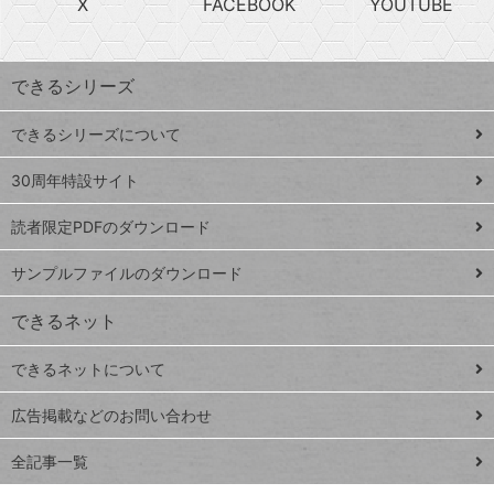
X
FACEBOOK
YOUTUBE
探
上
検
昇
索
す
ワ
できるシリーズ
ー
ド
できるシリーズについて
Google
ト
スプレ
ッ
30周年特設サイト
ッドシ
プ
読者限定PDFのダウンロード
ート
ペ
iPhone
ー
サンプルファイルのダウンロード
VLOOKUP
ジ
できるネット
連載
できるネットについて
Excel Q&A
close
閉じ
トイアンナ流仕
広告掲載などのお問い合わせ
る
事術
全記事一覧
PowerAutomate