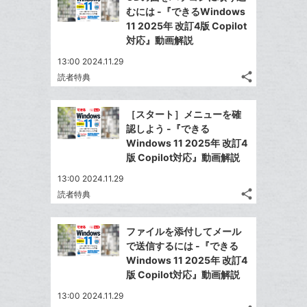
シ
シ
で
LINE
マ
むには -『できるWindows
ェ
ェ
シ
で
ー
11 2025年 改訂4版 Copilot
は
ア
ア
ェ
対応』動画解説
送
ク
す
て
る
ア
る
に
な
13:00 2024.11.29
追
share
ブ
読者特典
記
Twitter
加
ッ
事
で
Facebook
ク
を
［スタート］メニューを確
シ
シ
で
LINE
マ
認しよう -『できる
ェ
ェ
シ
で
ー
Windows 11 2025年 改訂4
は
ア
ア
ェ
版 Copilot対応』動画解説
送
ク
す
て
る
ア
る
に
な
13:00 2024.11.29
追
share
ブ
読者特典
記
Twitter
加
ッ
事
で
Facebook
ク
を
ファイルを添付してメール
シ
シ
で
LINE
マ
で送信するには -『できる
ェ
ェ
シ
で
ー
Windows 11 2025年 改訂4
は
ア
ア
ェ
版 Copilot対応』動画解説
送
ク
す
て
る
ア
る
に
な
13:00 2024.11.29