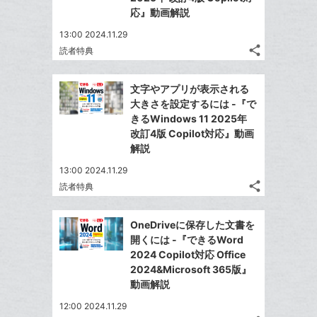
は
ア
ア
ェ
応』動画解説
送
ク
す
て
る
ア
る
に
な
13:00 2024.11.29
追
share
ブ
読者特典
記
Twitter
加
ッ
事
で
Facebook
ク
を
文字やアプリが表示される
シ
シ
で
LINE
マ
大きさを設定するには -『で
ェ
ェ
シ
で
ー
きるWindows 11 2025年
は
ア
ア
ェ
改訂4版 Copilot対応』動画
送
ク
す
て
る
解説
ア
る
に
な
追
13:00 2024.11.29
ブ
share
加
読者特典
ッ
記
Twitter
ク
事
で
Facebook
を
マ
OneDriveに保存した文書を
シ
シ
で
LINE
ー
開くには -『できるWord
ェ
ェ
シ
で
2024 Copilot対応 Office
ク
は
ア
ア
ェ
2024&Microsoft 365版』
送
す
に
て
る
動画解説
ア
る
追
な
12:00 2024.11.29
加
ブ