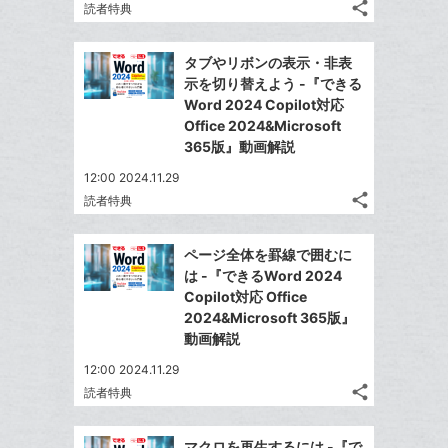
share
加
ブ
読者特典
記
Twitter
ッ
事
で
Facebook
ク
を
タブやリボンの表示・非表
シ
シ
で
LINE
マ
示を切り替えよう -『できる
ェ
ェ
シ
で
ー
Word 2024 Copilot対応
は
ア
ア
ェ
Office 2024&Microsoft
送
ク
す
て
る
365版』動画解説
ア
る
に
な
追
12:00 2024.11.29
ブ
share
加
読者特典
ッ
記
Twitter
ク
事
で
Facebook
を
マ
ページ全体を罫線で囲むに
シ
シ
で
LINE
ー
は -『できるWord 2024
ェ
ェ
シ
で
Copilot対応 Office
ク
は
ア
ア
ェ
2024&Microsoft 365版』
送
す
に
て
る
動画解説
ア
る
追
な
12:00 2024.11.29
加
ブ
share
読者特典
ッ
記
Twitter
ク
事
で
Facebook
を
マ
マクロを再生するには -『で