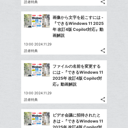
追
share
ブ
読者特典
記
Twitter
加
ッ
事
で
Facebook
ク
を
画像から文字を起こすには -
シ
シ
で
LINE
マ
『できるWindows 11 2025
ェ
ェ
シ
で
ー
年 改訂4版 Copilot対応』動
は
ア
ア
ェ
画解説
送
ク
す
て
る
ア
る
に
な
13:00 2024.11.29
追
share
ブ
読者特典
記
Twitter
加
ッ
事
で
Facebook
ク
を
ファイルの名前を変更する
シ
シ
で
LINE
マ
には -『できるWindows 11
ェ
ェ
シ
で
ー
2025年 改訂4版 Copilot対
は
ア
ア
ェ
応』動画解説
送
ク
す
て
る
ア
る
に
な
13:00 2024.11.29
追
share
ブ
読者特典
記
Twitter
加
ッ
事
で
Facebook
ク
を
ビデオ会議に招待されたと
シ
シ
で
LINE
マ
きは -『できるWindows 11
ェ
ェ
シ
で
ー
2025年 改訂4版 Copilot対