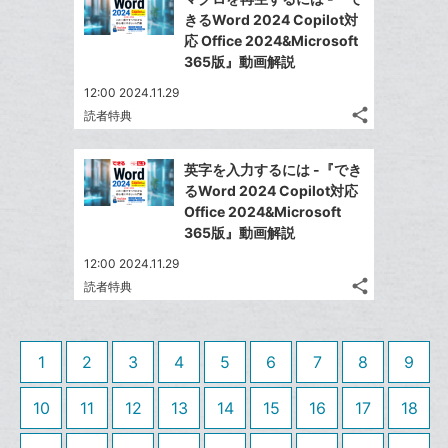
シ
シ
で
LINE
ー
きるWord 2024 Copilot対
ェ
ェ
シ
で
応 Office 2024&Microsoft
ク
は
ア
ア
ェ
365版』動画解説
送
す
に
て
る
ア
る
追
な
12:00 2024.11.29
share
加
ブ
読者特典
記
Twitter
ッ
事
で
Facebook
ク
を
英字を入力するには -『でき
シ
シ
で
LINE
マ
るWord 2024 Copilot対応
ェ
ェ
シ
で
ー
Office 2024&Microsoft
は
ア
ア
ェ
365版』動画解説
送
ク
す
て
る
ア
る
に
な
12:00 2024.11.29
追
share
ブ
読者特典
記
Twitter
加
ッ
事
で
Facebook
ク
を
シ
シ
で
LINE
マ
1
2
3
4
5
6
7
8
9
ェ
ェ
シ
で
ー
は
ア
ア
ェ
送
ク
す
10
11
12
13
14
15
16
17
18
て
る
ア
る
に
な