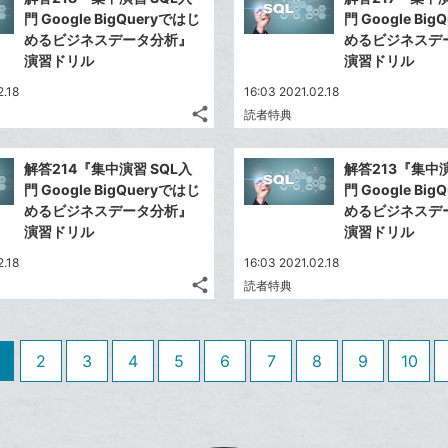
シ
シ
で
LINE
マ
門 Google BigQueryではじ
門 Google Bi
ェ
ェ
シ
で
ー
めるビジネスデータ分析』
めるビジネスデ
は
ア
ア
ェ
演習ドリル
演習ドリル
送
ク
す
て
る
ア
る
に
な
2.18
16:03 2021.02.18
追
share
ブ
読者特典
記
Twitter
加
ッ
事
で
Facebook
ク
を
解答214『集中演習 SQL入
解答213『集中演
シ
シ
で
LINE
マ
門 Google BigQueryではじ
門 Google Bi
ェ
ェ
シ
で
ー
めるビジネスデータ分析』
めるビジネスデ
は
ア
ア
ェ
演習ドリル
演習ドリル
送
ク
す
て
る
ア
る
に
な
2.18
16:03 2021.02.18
追
share
ブ
読者特典
記
Twitter
加
ッ
事
で
Facebook
ク
を
シ
シ
で
LINE
マ
2
3
4
5
6
7
8
9
10
ェ
ェ
シ
で
ー
は
ア
ア
ェ
送
ク
す
て
る
ア
る
に
な