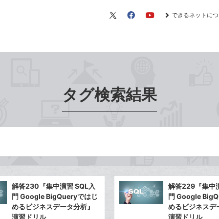
できるネットにつ
X（旧
Facebook
YouTube
Twitter）
タグ検索結果
）
解答230『集中演習 SQL入
解答229『集中演
門 Google BigQueryではじ
門 Google Bi
めるビジネスデータ分析』
めるビジネスデ
演習ドリル
演習ドリル