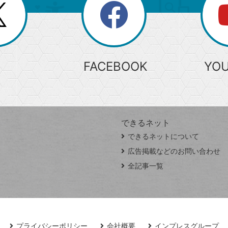
search
検
索
FACEBOOK
YO
できるネット
できるネットについて
広告掲載などのお問い合わせ
全記事一覧
プライバシーポリシー
会社概要
インプレスグループ