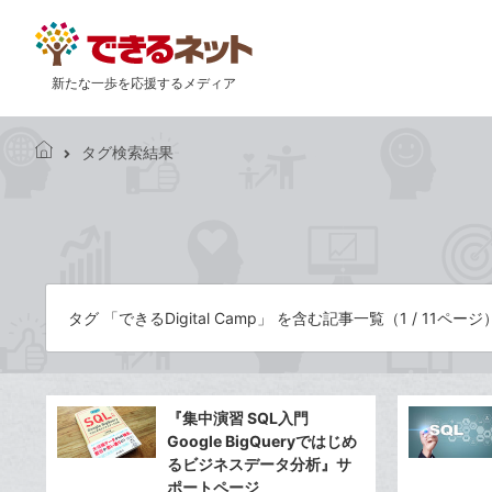
新たな一歩を応援するメディア
タグ検索結果
で
き
る
ネ
ッ
ト
タグ 「できるDigital Camp」 を含む記事一覧（1 / 11ページ
『集中演習 SQL入門
Google BigQueryではじめ
るビジネスデータ分析』サ
ポートページ