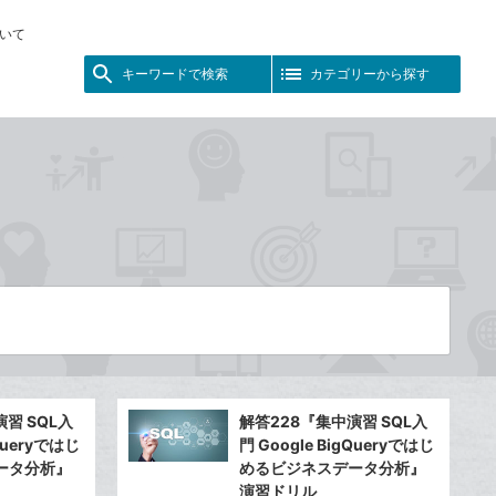
いて
キーワードで検索
カテゴリーから探す
習 SQL入
解答228『集中演習 SQL入
gQueryではじ
門 Google BigQueryではじ
ータ分析』
めるビジネスデータ分析』
演習ドリル