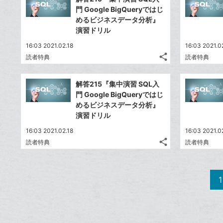
シ
シ
で
LINE
マ
門 Google BigQueryではじ
ェ
ェ
シ
で
ー
めるビジネスデータ分析』
は
ア
ア
ェ
演習ドリル
送
ク
す
て
る
ア
る
に
な
16:03 2021.02.18
16:03 2021.0
追
share
ブ
読者特典
読者特典
記
Twitter
加
ッ
事
で
Facebook
ク
を
解答215『集中演習 SQL入
シ
シ
で
LINE
マ
門 Google BigQueryではじ
ェ
ェ
シ
で
ー
めるビジネスデータ分析』
は
ア
ア
ェ
演習ドリル
送
ク
す
て
る
ア
る
に
な
16:03 2021.02.18
16:03 2021.0
追
share
ブ
読者特典
読者特典
記
Twitter
加
ッ
事
で
Facebook
ク
を
シ
シ
で
LINE
マ
1
ェ
ェ
シ
で
ー
は
ア
ア
ェ
送
ク
す
て
る
ア
る
に
な