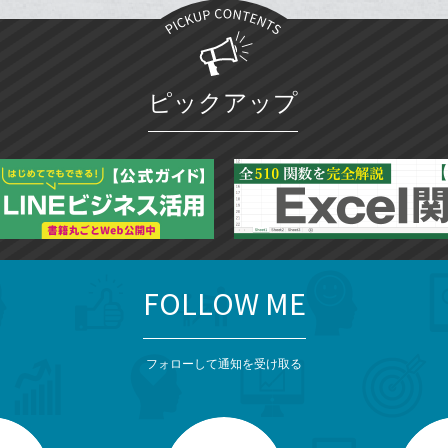
追
ブ
加
ッ
ク
マ
ピックアップ
ー
ク
に
追
加
FOLLOW ME
フォローして通知を受け取る