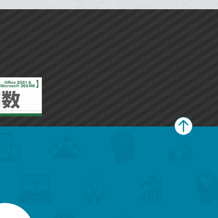
追
追
ブ
ブ
加
加
ッ
ッ
ク
ク
マ
マ
ー
ー
ク
ク
に
に
追
追
加
加
ペ
ー
ジ
上
部
へ