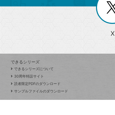
じ
閉
ー
る
じ
る
か
ら
急上昇ワード
X
探
Googleスプレッドシート
iPhone
VLOOKUP
す
できるシリーズ
close
できるシリーズについて
閉
ト
じ
ッ
30周年特設サイト
る
プ
読者限定PDFのダウンロード
ペ
サンプルファイルのダウンロード
ー
ジ