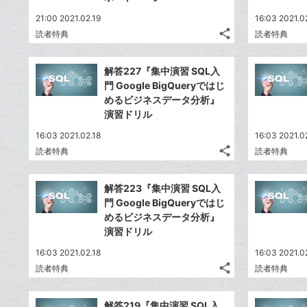
21:00 2021.02.19
16:03 2021.0
share
読者特典
読者特典
記
Twitter
事
で
Facebook
を
解答227『集中演習 SQL入
シ
シ
で
LINE
門 Google BigQueryではじ
ェ
ェ
シ
で
めるビジネスデータ分析』
は
ア
ア
ェ
演習ドリル
送
す
て
る
ア
る
な
16:03 2021.02.18
16:03 2021.0
share
ブ
読者特典
読者特典
記
Twitter
ッ
事
で
Facebook
ク
を
解答223『集中演習 SQL入
シ
シ
で
LINE
マ
門 Google BigQueryではじ
ェ
ェ
シ
で
ー
めるビジネスデータ分析』
は
ア
ア
ェ
演習ドリル
送
ク
す
て
る
ア
る
に
な
16:03 2021.02.18
16:03 2021.0
追
share
ブ
読者特典
読者特典
記
Twitter
加
ッ
事
で
Facebook
ク
を
解答219『集中演習 SQL入