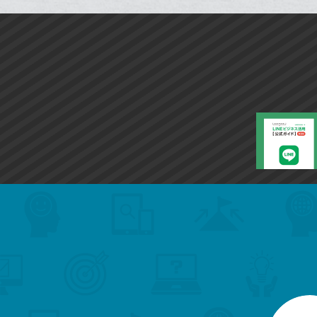
追
ブ
加
ッ
ク
マ
ー
ク
に
追
加
search
format_list_bulleted
検
カ
検
カ
索
テ
メ
ゴ
索
テ
ニ
リ
ュ
ー
ゴ
ー
一
を
覧
リ
閉
を