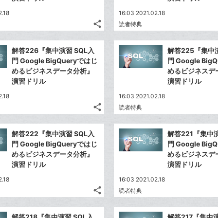
2.18
16:03 2021.02.18
share
読者特典
記
Twitter
事
で
Facebook
を
解答226『集中演習 SQL入
解答225『集中演
シ
シ
で
LINE
門 Google BigQueryではじ
門 Google Bi
ェ
ェ
シ
で
めるビジネスデータ分析』
めるビジネスデ
は
ア
ア
ェ
演習ドリル
演習ドリル
送
す
て
る
ア
る
な
2.18
16:03 2021.02.18
share
ブ
読者特典
記
Twitter
ッ
事
で
Facebook
ク
を
解答222『集中演習 SQL入
解答221『集中演
シ
シ
で
LINE
マ
門 Google BigQueryではじ
門 Google Bi
ェ
ェ
シ
で
ー
めるビジネスデータ分析』
めるビジネスデ
は
ア
ア
ェ
演習ドリル
演習ドリル
送
ク
す
て
る
ア
る
に
な
2.18
16:03 2021.02.18
追
share
ブ
読者特典
記
Twitter
加
ッ
事
で
Facebook
ク
を
解答218『集中演習 SQL入
解答217『集中演