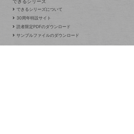
できるシリーズ
close
できるシリーズについて
閉
ト
じ
ッ
30周年特設サイト
る
プ
読者限定PDFのダウンロード
ペ
サンプルファイルのダウンロード
ー
ジ
連載
Excel Q&A
トイアンナ流仕
事術
PowerAutomate
ではじめる業務
の完全自動化
AI議事録作成術