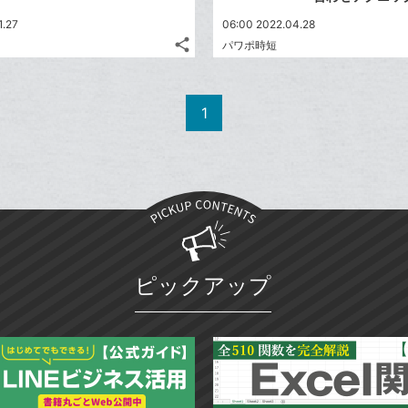
1.27
06:00 2022.04.28
share
パワポ時短
記
Twitter
事
で
Facebook
を
シ
シ
で
LINE
1
ェ
ェ
シ
で
は
ア
ア
ェ
送
す
て
る
ア
る
な
ブ
ッ
ク
マ
ピックアップ
ー
ク
に
追
加