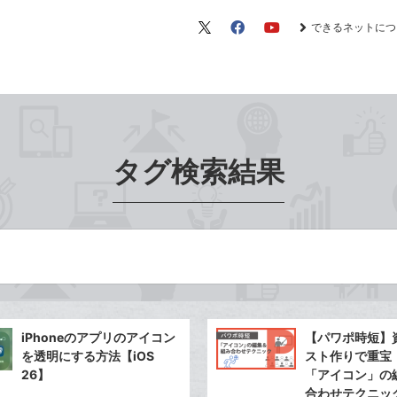
できるネットにつ
X（旧
Facebook
YouTube
Twitter）
タグ検索結果
iPhoneのアプリのアイコン
【パワポ時短】
を透明にする方法【iOS
スト作りで重宝
26】
「アイコン」の
合わせテクニッ