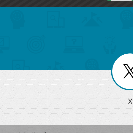
search
format_list_bulleted
検
カ
検
カ
索
テ
メ
ゴ
索
テ
ニ
リ
ュ
ー
ゴ
ー
一
を
覧
リ
閉
を
じ
閉
ー
る
じ
る
か
ら
急上昇ワード
X
探
Googleスプレッドシート
iPhone
VLOOKUP
す