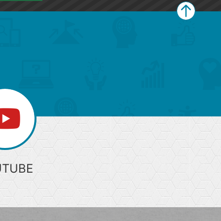
ペ
ー
ジ
上
部
へ
UTUBE