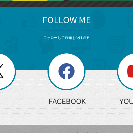
FOLLOW ME
フォローして通知を受け取る
search
検
索
FACEBOOK
YO