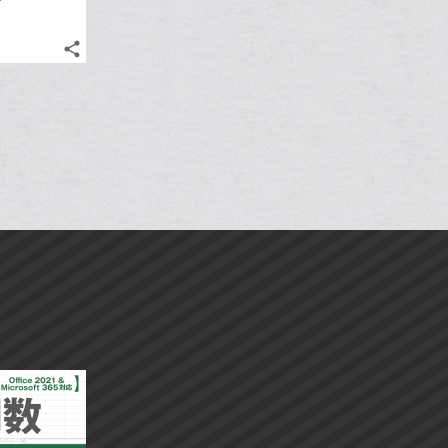
share
記
Twitter
事
で
Facebook
を
シ
シ
で
LINE
ェ
ェ
シ
で
は
ア
ア
ェ
送
す
て
る
ア
る
な
ブ
ッ
ク
マ
ー
ク
に
追
加