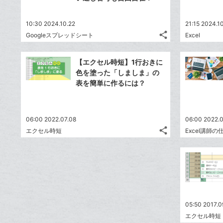
10:30 2024.10.22
21:15 2024.10
share
Googleスプレッドシート
Excel
記
Twitter
事
で
Facebook
を
【エクセル時短】1行おきに
シ
シ
で
LINE
色を塗った「しましま」の
ェ
ェ
シ
で
表を簡単に作るには？
は
ア
ア
ェ
送
す
て
る
ア
る
な
06:00 2022.07.08
ブ
06:00 2022.
share
エクセル時短
Excel講師の
ッ
記
Twitter
ク
事
で
Facebook
を
マ
シ
シ
で
LINE
ー
ェ
ェ
シ
で
ク
は
ア
ア
ェ
送
す
に
て
る
ア
る
追
な
05:50 2017.0
加
ブ
エクセル時短