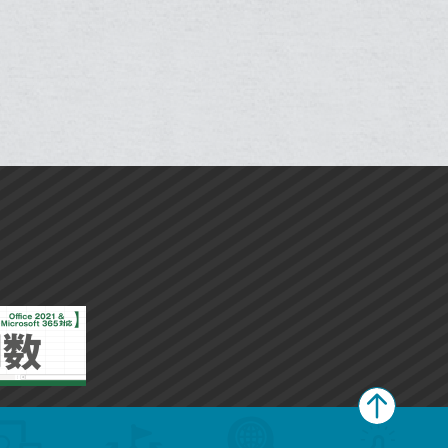
Twitter
ッ
ッ
事
で
Facebook
ク
ク
を
シ
シ
で
LINE
マ
マ
ェ
ェ
シ
で
ー
ー
は
ア
ア
ェ
送
ク
ク
す
て
る
ア
る
に
に
な
追
追
ブ
加
加
ッ
ク
マ
ー
ク
に
追
加
ペ
ー
ジ