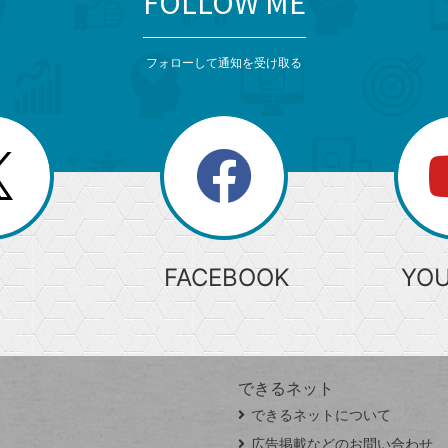
FOLLOW ME
フォローして通知を受け取る
search
検
索
FACEBOOK
YO
できるネット
できるネットについて
広告掲載などのお問い合わせ