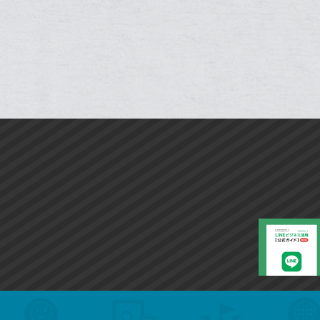
ッ
ク
マ
ー
ク
に
追
加
search
format_list_bulleted