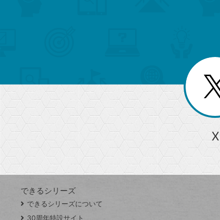
検
カ
検
カ
索
テ
メ
ゴ
索
テ
ニ
リ
ュ
ー
ゴ
ー
一
を
覧
リ
閉
を
じ
閉
ー
る
じ
る
か
ら
急上昇ワード
X
探
Googleスプレッドシート
iPhone
VLOOKUP
す
できるシリーズ
close
できるシリーズについて
閉
ト
じ
ッ
30周年特設サイト