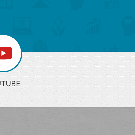
上
部
へ
UTUBE