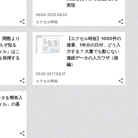
実現
06:00 2022.09.02
share
share
エクセル時短
記
記
Twitter
Twitte
事
事
で
で
Facebook
Faceb
を
を
】関数より
【エクセル時短】1000件の
シ
シ
シ
シ
で
で
LINE
LINE
る人ぞ知る
連番、1年分の日付、どう入
ェ
ェ
ェ
ェ
シ
シ
で
で
ィル」はこ
力する？ 大量でも動じない
は
は
ア
ア
ア
ア
ェ
ェ
を発揮する
連続データの入力ワザ（後
送
送
す
す
て
て
る
る
ア
編）
ア
る
る
な
な
ブ
05:50 2017.09.21
ブ
share
share
エクセル時短
ッ
ッ
記
記
Twitter
Twitte
ク
ク
事
事
で
で
Facebook
Faceb
を
を
マ
マ
データを簡単入
シ
シ
シ
シ
で
で
LINE
LINE
ー
ー
ィル」の基
ェ
ェ
ェ
ェ
シ
シ
で
で
ク
は
ク
は
ア
ア
ア
ア
ェ
ェ
送
送
す
す
に
て
に
て
る
る
ア
ア
る
る
追
な
追
な
share
加
ブ
加
ブ
記