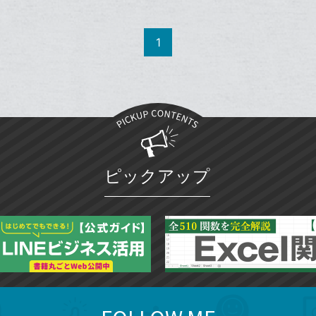
Twitter
ッ
事
で
Facebook
ク
を
シ
シ
で
LINE
マ
1
ェ
ェ
シ
で
ー
は
ア
ア
ェ
送
ク
す
て
る
ア
る
に
な
追
ブ
加
ッ
ク
マ
ピックアップ
ー
ク
に
追
加