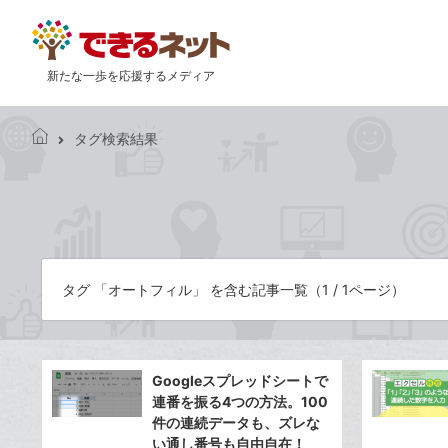
新たな一歩を応援するメディア
タグ検索結果
で
き
る
ネ
ッ
ト
タグ 「オートフィル」 を含む記事一覧（1 / 1ページ）
Googleスプレッドシートで
連番を振る4つの方法。100
件の連続データも、ズレな
い通し番号も自由自在！