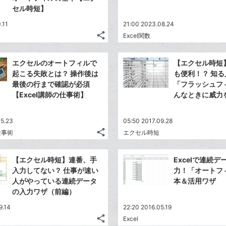
セル時短】
.11
21:00 2023.08.24
share
Excel関数
記
Twitter
事
で
Facebook
を
エクセルのオートフィルで
【エクセル時短
シ
シ
で
LINE
起こる失敗とは？ 操作後は
も便利！？ 知
ェ
ェ
シ
で
最後の行まで確認が必須
「フラッシュフ
は
ア
ア
ェ
【Excel講師の仕事術】
んなときに威力
送
す
て
る
ア
る
な
05.23
ブ
05:50 2017.09.28
share
仕事術
エクセル時短
ッ
記
Twitter
ク
事
で
Facebook
を
マ
【エクセル時短】連番、手
Excelで連続
シ
シ
で
LINE
ー
入力してない？ 仕事が速い
力！「オートフ
ェ
ェ
シ
で
人がやっている連続データ
本＆活用ワザ
ク
は
ア
ア
ェ
の入力ワザ（前編）
送
す
に
て
る
ア
る
追
な
9.14
22:20 2016.05.19
share
加
ブ
Excel
記