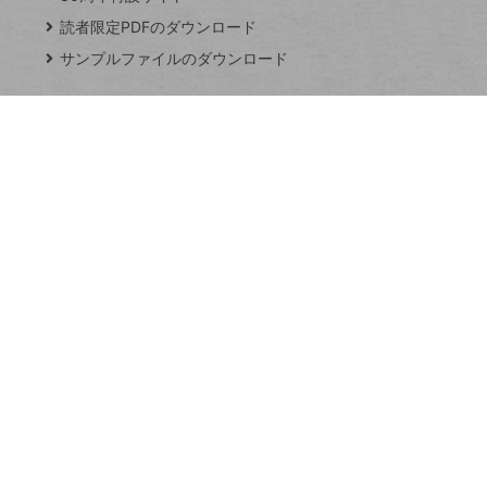
る
プ
読者限定PDFのダウンロード
ペ
サンプルファイルのダウンロード
ー
ジ
連載
Excel Q&A
トイアンナ流仕
事術
PowerAutomate
ではじめる業務
の完全自動化
AI議事録作成術
Windows 11
Q&A