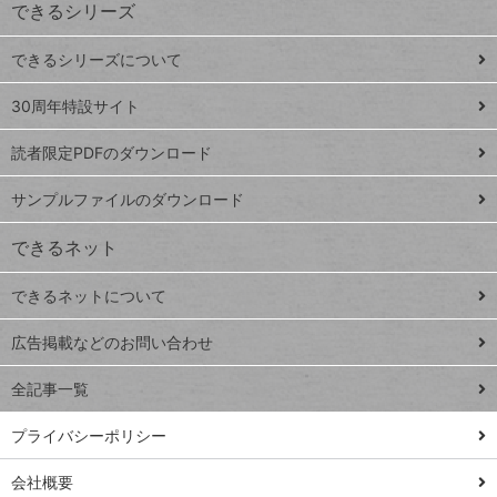
できるシリーズ
ー
ド
できるシリーズについて
Google
ト
スプレ
ッ
30周年特設サイト
ッドシ
プ
読者限定PDFのダウンロード
ート
ペ
iPhone
ー
サンプルファイルのダウンロード
VLOOKUP
ジ
できるネット
連載
できるネットについて
Excel Q&A
close
閉じ
トイアンナ流仕
広告掲載などのお問い合わせ
る
事術
全記事一覧
PowerAutomate
ではじめる業務
プライバシーポリシー
の完全自動化
会社概要
AI議事録作成術