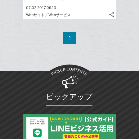
07:02 2017.09.13
share
Webサイト／Webサービス
記
Twitter
事
で
Facebook
を
シ
シ
で
LINE
1
ェ
ェ
シ
で
は
ア
ア
ェ
送
す
て
る
ア
る
な
ブ
ッ
ク
マ
ピックアップ
ー
ク
に
追
加