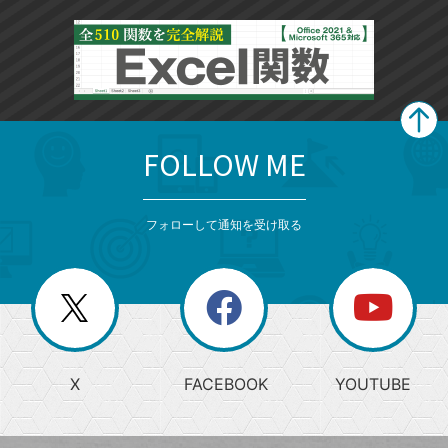
FOLLOW ME
search
format_list_bulleted
検
カ
検
カ
索
テ
メ
ゴ
索
テ
ニ
リ
フォローして通知を受け取る
ゴ
ュ
ー
ー
一
リ
を
覧
閉
を
ー
じ
閉
か
る
じ
る
search
ら
急
X
FACEBOOK
YOUTUBE
探
上
検
昇
索
す
ワ