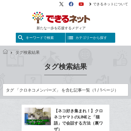
できるネットについて
X（旧
Facebook
YouTube
Twitter）
新たな一歩を応援するメディア
キーワードで検索
カテゴリーから探す
タグ検索結果
で
き
タグ検索結果
る
ネ
ッ
ト
タグ 「クロネコメンバーズ」 を含む記事一覧（1 / 1ページ）
【ネコ好き集まれ！】クロ
ネコヤマトのLINEと「猫
語」で会話する方法（裏ワ
ザ）