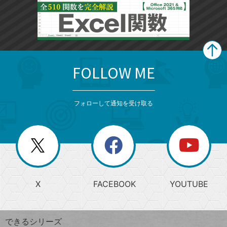
FOLLOW ME
search
format_list_bulleted
検
カ
検
カ
索
テ
メ
ゴ
索
テ
ニ
リ
フォローして通知を受け取る
ゴ
ュ
ー
ー
一
リ
を
覧
閉
を
ー
じ
閉
か
る
じ
る
search
ら
急
X
FACEBOOK
YOUTUBE
探
上
検
昇
索
す
ワ
できるシリーズ
ー