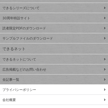
ド
できるシリーズについて
Google
ト
スプレ
ッ
30周年特設サイト
ッドシ
プ
読者限定PDFのダウンロード
ート
ペ
iPhone
ー
サンプルファイルのダウンロード
VLOOKUP
ジ
できるネット
連載
できるネットについて
Excel Q&A
close
閉じ
トイアンナ流仕
広告掲載などのお問い合わせ
る
事術
全記事一覧
PowerAutomate
ではじめる業務
プライバシーポリシー
の完全自動化
会社概要
AI議事録作成術