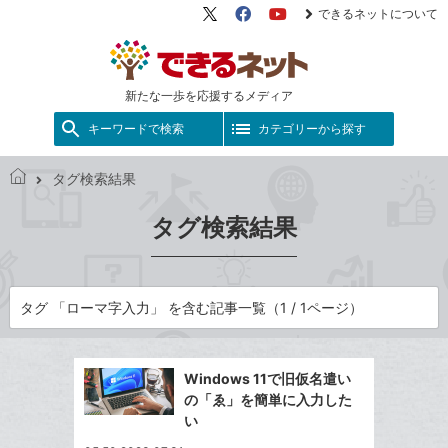
できるネットについて
X（旧
Facebook
YouTube
Twitter）
新たな一歩を応援するメディア
キーワードで検索
カテゴリーから探す
タグ検索結果
で
き
タグ検索結果
る
ネ
ッ
ト
タグ 「ローマ字入力」 を含む記事一覧（1 / 1ページ）
Windows 11で旧仮名遣い
の「ゑ」を簡単に入力した
い