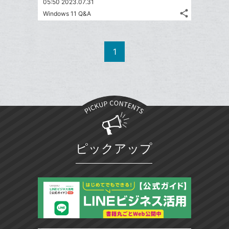
05:50 2023.07.31
share
Windows 11 Q&A
記
Twitter
事
で
Facebook
を
シ
シ
で
LINE
1
ェ
ェ
シ
で
は
ア
ア
ェ
送
す
て
る
ア
る
な
ブ
ッ
ク
マ
ピックアップ
ー
ク
に
追
加