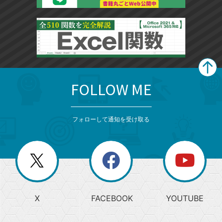
FOLLOW ME
search
format_list_bulleted
検
カ
検
カ
索
テ
メ
ゴ
索
テ
ニ
リ
フォローして通知を受け取る
ゴ
ュ
ー
ー
一
リ
を
覧
閉
を
ー
じ
閉
か
る
じ
る
search
ら
急
X
FACEBOOK
YOUTUBE
探
上
検
昇
索
す