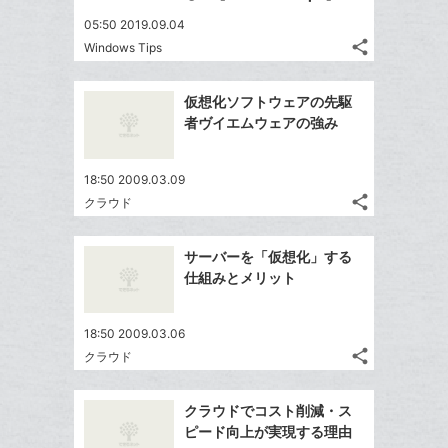
05:50 2019.09.04
share
Windows Tips
記
Twitter
事
で
Facebook
を
仮想化ソフトウェアの先駆
シ
シ
で
LINE
者ヴイエムウェアの強み
ェ
ェ
シ
で
は
ア
ア
ェ
送
す
て
18:50 2009.03.09
る
ア
る
な
share
クラウド
記
Twitter
ブ
事
で
ッ
Facebook
を
サーバーを「仮想化」する
シ
ク
シ
で
LINE
仕組みとメリット
ェ
ェ
マ
シ
で
は
ア
ア
ー
ェ
送
す
て
18:50 2009.03.06
ク
る
ア
る
な
share
クラウド
に
記
Twitter
ブ
追
事
で
ッ
Facebook
を
加
クラウドでコスト削減・ス
シ
ク
シ
で
LINE
ピード向上が実現する理由
ェ
ェ
マ