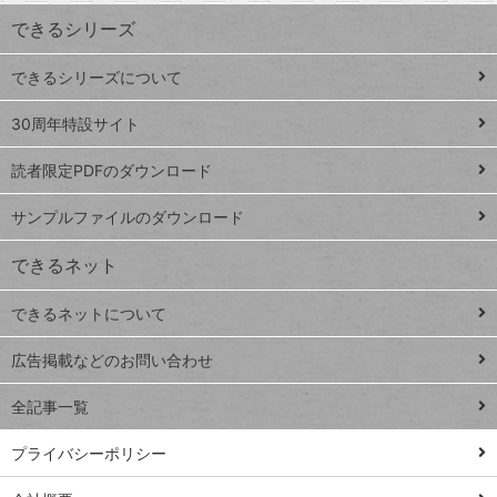
ワ
できるシリーズ
ー
ド
できるシリーズについて
Google
ト
スプレ
ッ
30周年特設サイト
ッドシ
プ
読者限定PDFのダウンロード
ート
ペ
iPhone
ー
サンプルファイルのダウンロード
VLOOKUP
ジ
できるネット
連載
できるネットについて
Excel Q&A
close
閉じ
トイアンナ流仕
広告掲載などのお問い合わせ
る
事術
全記事一覧
PowerAutomate
ではじめる業務
プライバシーポリシー
の完全自動化