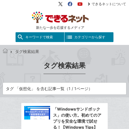
できるネットについて
X（旧
Facebook
YouTube
Twitter）
新たな一歩を応援するメディア
キーワードで検索
カテゴリーから探す
タグ検索結果
で
き
タグ検索結果
る
ネ
ッ
ト
タグ 「仮想化」 を含む記事一覧（1 / 1ページ）
「Windowsサンドボック
ス」の使い方。初めてのア
プリを安全な環境で試せ
る！【Windows Tips】