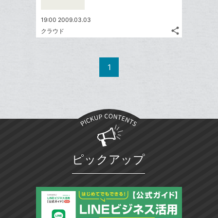
シ
で
は
ア
ア
ー
ェ
送
す
て
19:00 2009.03.03
ク
る
ア
る
な
share
クラウド
に
記
Twitter
ブ
追
事
で
ッ
Facebook
を
加
シ
ク
シ
で
LINE
1
ェ
ェ
マ
シ
で
は
ア
ア
ー
ェ
送
す
て
ク
る
ア
る
な
に
ブ
追
ッ
加
ク
マ
ピックアップ
ー
ク
に
追
加