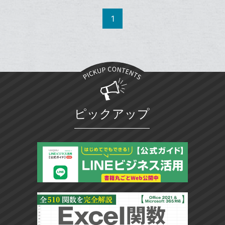
で
Facebook
ッ
を
シ
シ
で
ク
LINE
1
ェ
ェ
シ
マ
で
は
ア
ア
ェ
ー
送
す
て
る
ア
ク
る
な
に
ブ
追
ッ
加
ク
マ
ピックアップ
ー
ク
に
追
加