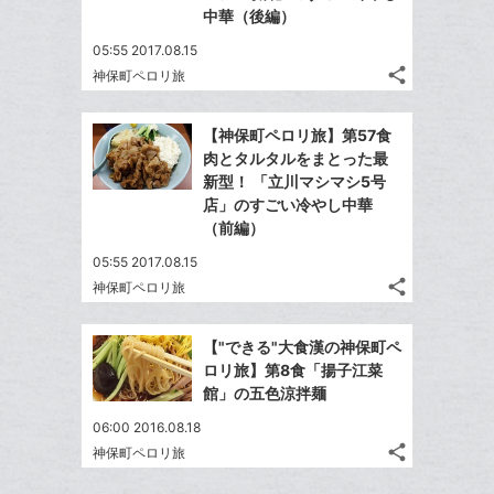
中華（後編）
05:55 2017.08.15
share
神保町ペロリ旅
記
Twitter
事
で
Facebook
を
【神保町ペロリ旅】第57食
シ
シ
で
LINE
肉とタルタルをまとった最
ェ
ェ
シ
で
新型！ 「立川マシマシ5号
は
ア
ア
ェ
店」のすごい冷やし中華
送
す
て
る
（前編）
ア
る
な
05:55 2017.08.15
ブ
share
神保町ペロリ旅
ッ
記
Twitter
ク
事
で
Facebook
を
マ
【"できる"大食漢の神保町ペ
シ
シ
で
LINE
ー
ロリ旅】第8食「揚子江菜
ェ
ェ
シ
で
館」の五色涼拌麺
ク
は
ア
ア
ェ
送
す
に
て
06:00 2016.08.18
る
ア
る
追
な
share
神保町ペロリ旅
記
Twitter
加
ブ
事