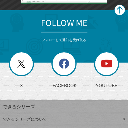
FOLLOW ME
search
format_list_bulleted
検
カ
検
カ
索
テ
メ
ゴ
索
テ
ニ
リ
フォローして通知を受け取る
ゴ
ュ
ー
ー
一
リ
を
覧
閉
を
ー
じ
閉
か
る
じ
る
search
ら
急
X
FACEBOOK
YOUTUBE
探
上
検
昇
索
す
ワ
できるシリーズ
ー
ド
できるシリーズについて
Google
ト