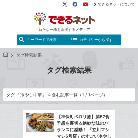
できるネットについて
X（旧
Facebook
YouTube
Twitter）
新たな一歩を応援するメディア
キーワードで検索
カテゴリーから探す
タグ検索結果
で
き
タグ検索結果
る
ネ
ッ
ト
タグ 「冷やし中華」 を含む記事一覧（1 / 1ページ）
【神保町ペロリ旅】第57食
予想を裏切る絶妙な味のバ
ランスに感動！ 「立川マシ
マシ5号店」のすごい冷やし