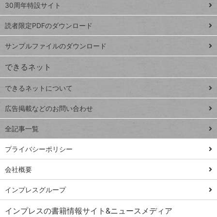
スプレ
ッ
30周年特設サイト
ッドシ
プ
読者限定PDFのダウンロード
ート
ペ
iPhone
ー
サンプルファイルのダウンロード
VLOOKUP
ジ
できるネット
連載
できるネットについて
Excel Q&A
close
閉じ
トイアンナ流仕
広告掲載などのお問い合わせ
る
事術
全記事一覧
PowerAutomate
ではじめる業務
プライバシーポリシー
の完全自動化
会社概要
AI議事録作成術
Windows 11
インプレスグループ
Q&A
インプレスの書籍情報サイト&ニュースメディア