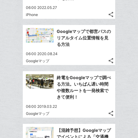
06:00 2022.05.27
share
iPhone
記
Twitter
事
で
Facebook
を
Googleマップで都営バスの
シ
シ
で
LINE
リアルタイム位置情報を見
ェ
ェ
シ
で
る方法
は
ア
ア
ェ
送
す
て
06:00 2020.08.24
る
ア
る
な
share
Googleマップ
記
Twitter
ブ
事
で
Facebook
ッ
を
終電をGoogleマップで調べ
シ
シ
で
ク
LINE
る方法。いちばん遅い時間
ェ
ェ
シ
マ
で
や複数ルートを一発検索で
は
ア
ア
ェ
ー
きて便利！
送
す
て
る
ア
ク
る
な
06:00 2019.03.22
に
share
ブ
Googleマップ
記
Twitter
追
ッ
事
で
加
Facebook
ク
を
【混雑予想】Googleマップ
シ
シ
で
LINE
マ
でイベントによる「交通機