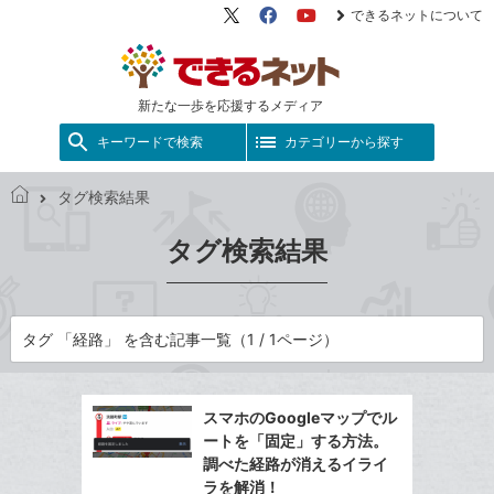
できるネットについて
X（旧
Facebook
YouTube
Twitter）
新たな一歩を応援するメディア
キーワードで検索
カテゴリーから探す
タグ検索結果
で
き
タグ検索結果
る
ネ
ッ
ト
タグ 「経路」 を含む記事一覧（1 / 1ページ）
スマホのGoogleマップでル
ートを「固定」する方法。
調べた経路が消えるイライ
ラを解消！