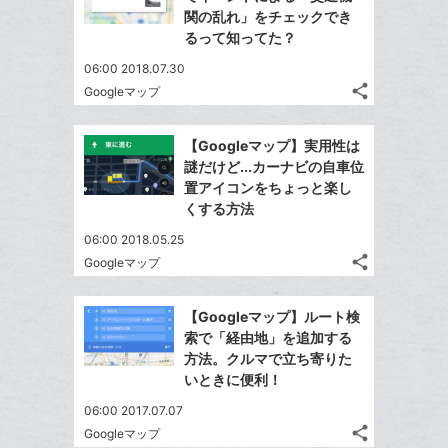
ェ
ェ
シ
で
ー
関の乱れ」をチェックでき
は
ア
ア
ェ
るって知ってた？
送
ク
す
て
る
ア
る
に
な
06:00 2018.07.30
追
share
ブ
Googleマップ
記
Twitter
加
ッ
事
で
Facebook
ク
を
【Googleマップ】実用性は
シ
シ
で
LINE
マ
謎だけど...カーナビの自車位
ェ
ェ
シ
で
ー
置アイコンをちょっと楽し
は
ア
ア
ェ
くする方法
送
ク
す
て
る
ア
る
に
な
06:00 2018.05.25
追
share
ブ
Googleマップ
記
Twitter
加
ッ
事
で
Facebook
ク
を
【Googleマップ】ルート検
シ
シ
で
LINE
マ
索で「経由地」を追加する
ェ
ェ
シ
で
ー
方法。クルマで立ち寄りた
は
ア
ア
ェ
いときに便利！
送
ク
す
て
る
ア
る
に
な
06:00 2017.07.07
追
share
ブ
Googleマップ
記