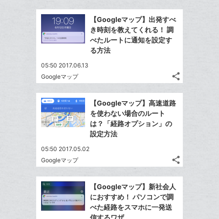
Twitter
加
ッ
事
で
Facebook
ク
を
【Googleマップ】出発すべ
シ
シ
で
LINE
マ
き時刻を教えてくれる！ 調
ェ
ェ
シ
で
ー
べたルートに通知を設定す
は
ア
ア
ェ
る方法
送
ク
す
て
る
ア
る
に
な
05:50 2017.06.13
追
share
ブ
Googleマップ
記
Twitter
加
ッ
事
で
Facebook
ク
を
【Googleマップ】高速道路
シ
シ
で
LINE
マ
を使わない場合のルート
ェ
ェ
シ
で
ー
は？「経路オプション」の
は
ア
ア
ェ
設定方法
送
ク
す
て
る
ア
る
に
な
05:50 2017.05.02
追
share
ブ
Googleマップ
記
Twitter
加
ッ
事
で
Facebook
ク
を
【Googleマップ】新社会人
シ
シ
で
LINE
マ
におすすめ！ パソコンで調
ェ
ェ
シ
で
ー
べた経路をスマホに一発送
は
ア
ア
ェ
信するワザ
送