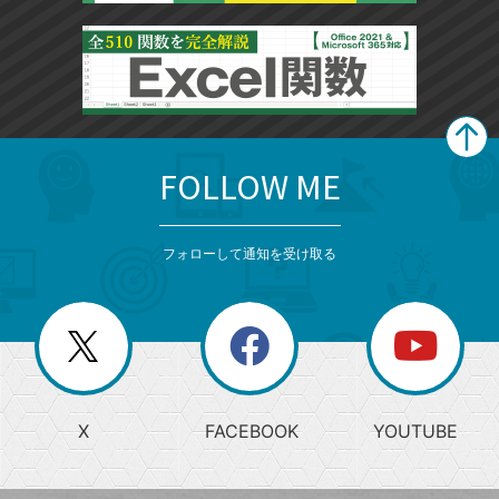
FOLLOW ME
search
format_list_bulleted
検
カ
検
カ
索
テ
メ
ゴ
索
テ
ニ
リ
フォローして通知を受け取る
ゴ
ュ
ー
ー
一
リ
を
覧
閉
を
ー
じ
閉
か
る
じ
る
search
ら
急
X
FACEBOOK
YOUTUBE
探
上
検
昇
索
す
ワ