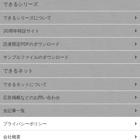
できるシリーズ
ー
ド
できるシリーズについて
Google
ト
スプレ
ッ
30周年特設サイト
ッドシ
プ
読者限定PDFのダウンロード
ート
ペ
iPhone
ー
サンプルファイルのダウンロード
VLOOKUP
ジ
できるネット
連載
できるネットについて
Excel Q&A
close
閉じ
トイアンナ流仕
広告掲載などのお問い合わせ
る
事術
全記事一覧
PowerAutomate
ではじめる業務
プライバシーポリシー
の完全自動化
会社概要