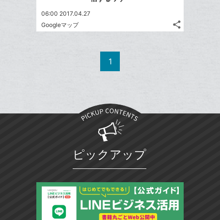
ク
す
て
る
ア
る
に
な
06:00 2017.04.27
追
share
ブ
Googleマップ
記
Twitter
加
ッ
事
で
Facebook
ク
を
シ
シ
で
LINE
マ
1
ェ
ェ
シ
で
ー
は
ア
ア
ェ
送
ク
す
て
る
ア
る
に
な
追
ブ
加
ッ
ク
マ
ピックアップ
ー
ク
に
追
加