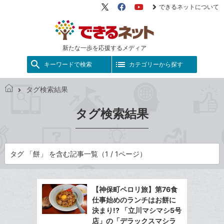
できるネットについて
X（旧
Facebook
YouTube
Twitter）
新たな一歩を応援するメディア
キーワードで検索
カテゴリーから探す
タグ検索結果
で
き
タグ検索結果
る
ネ
ッ
ト
タグ 「餅」 を含む記事一覧（1 / 1ページ）
【神保町ペロリ旅】第76食
仕事始めのランチはお餅に
決まり!? 「立川マシマシ5号
店」の「デラックスマシラ