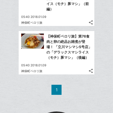
イス（モチ）豚マシ」（前
編）
05:40 2018.01.09
share
神保町ペロリ旅
記
Twitter
事
で
Facebook
を
【神保町ペロリ旅】第76食
シ
シ
で
LINE
肉と卵の絶品お雑煮が登
ェ
ェ
シ
で
場！ 「立川マシマシ5号店」
は
ア
ア
ェ
の「デラックスマシライス
送
す
て
る
（モチ）豚マシ」（後編）
ア
る
な
05:40 2018.01.09
ブ
share
神保町ペロリ旅
ッ
記
Twitter
ク
事
で
Facebook
を
マ
シ
シ
で
LINE
1
ー
ェ
ェ
シ
で
ク
は
ア
ア
ェ
送
す
に
て
る
ア
る
追
な