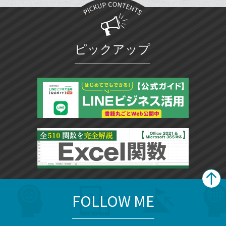
加
ブ
ッ
ク
マ
ピックアップ
ー
ク
に
追
加
FOLLOW ME
search
format_list_bulleted
検
カ
検
カ
索
テ
メ
ゴ