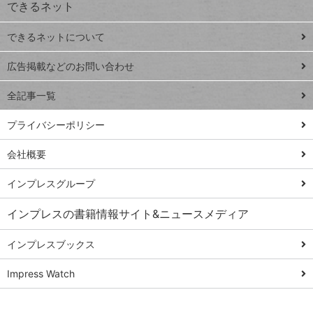
できるネット
連載
できるネットについて
Excel Q&A
close
閉じ
トイアンナ流仕
広告掲載などのお問い合わせ
る
事術
全記事一覧
PowerAutomate
ではじめる業務
プライバシーポリシー
の完全自動化
会社概要
AI議事録作成術
Windows 11
インプレスグループ
Q&A
インプレスの書籍情報サイト&ニュースメディア
Teams踏み込み
活用術
インプレスブックス
Excel講師の仕事
Impress Watch
術
エクセル時短