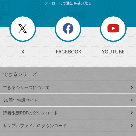
索
テ
ニ
リ
フォローして通知を受け取る
ゴ
ュ
ー
ー
一
リ
を
覧
閉
を
ー
じ
閉
か
る
じ
る
search
ら
急
X
FACEBOOK
YOUTUBE
探
上
検
昇
索
す
ワ
できるシリーズ
ー
ド
できるシリーズについて
Google
ト
スプレ
ッ
30周年特設サイト
ッドシ
プ
読者限定PDFのダウンロード
ート
ペ
iPhone
ー
サンプルファイルのダウンロード
VLOOKUP
ジ