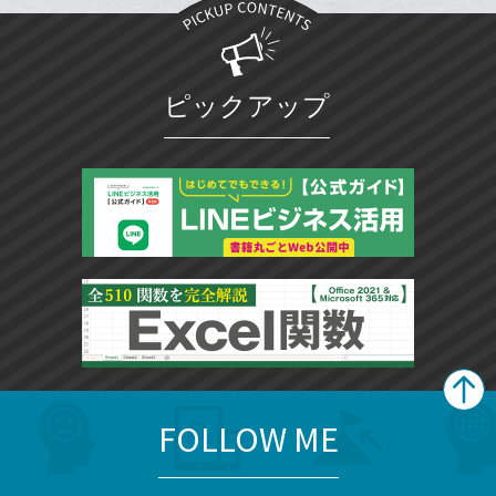
ブ
追
ッ
加
ク
マ
ピックアップ
ー
ク
に
追
加
FOLLOW ME
search
format_list_bulleted
検
カ
検
カ
索
テ
メ
ゴ