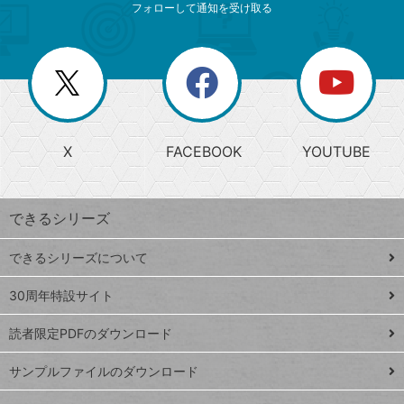
索
テ
ニ
リ
フォローして通知を受け取る
ゴ
ュ
ー
ー
一
リ
を
覧
閉
を
ー
じ
閉
か
る
じ
る
search
ら
急
X
FACEBOOK
YOUTUBE
探
上
検
昇
索
す
ワ
できるシリーズ
ー
ド
できるシリーズについて
Google
ト
スプレ
ッ
30周年特設サイト
ッドシ
プ
読者限定PDFのダウンロード
ート
ペ
iPhone
ー
サンプルファイルのダウンロード
VLOOKUP
ジ