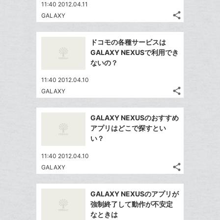
11:40 2012.04.11
share
GALAXY
記
Twitter
事
で
Facebook
を
ドコモの各種サービスは
シ
シ
で
LINE
GALAXY NEXUSで利用でき
ェ
ェ
シ
で
ないの？
は
ア
ア
ェ
送
す
て
11:40 2012.04.10
る
ア
る
な
share
GALAXY
記
Twitter
ブ
事
で
ッ
Facebook
を
GALAXY NEXUSのおすすめ
シ
ク
シ
で
LINE
アプリはどこで探すとい
ェ
ェ
マ
シ
で
い？
は
ア
ア
ー
ェ
送
す
て
11:40 2012.04.10
ク
る
ア
る
な
share
GALAXY
に
記
Twitter
ブ
追
事
で
ッ
Facebook
を
加
GALAXY NEXUSのアプリが
シ
ク
シ
で
LINE
強制終了して動作が不安定
ェ
ェ
マ
シ
で
なときは
は
ア