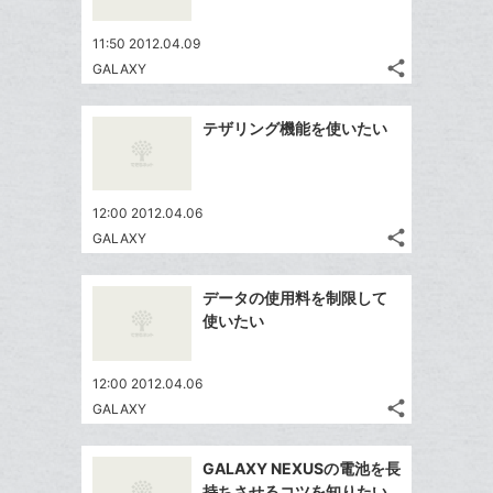
で
は
ア
ア
ー
ェ
送
す
て
11:50 2012.04.09
ク
る
ア
る
な
share
GALAXY
に
記
Twitter
ブ
追
事
で
ッ
Facebook
を
加
テザリング機能を使いたい
シ
ク
シ
で
LINE
ェ
ェ
マ
シ
で
は
ア
ア
ー
ェ
送
す
て
12:00 2012.04.06
ク
る
ア
る
な
share
GALAXY
に
記
Twitter
ブ
追
事
で
ッ
Facebook
を
加
データの使用料を制限して
シ
ク
シ
で
LINE
使いたい
ェ
ェ
マ
シ
で
は
ア
ア
ー
ェ
送
す
て
12:00 2012.04.06
ク
る
ア
る
な
share
GALAXY
に
記
Twitter
ブ
追
事
で
ッ
Facebook
を
加
GALAXY NEXUSの電池を長
シ
ク
シ
で
LINE
持ちさせるコツを知りたい