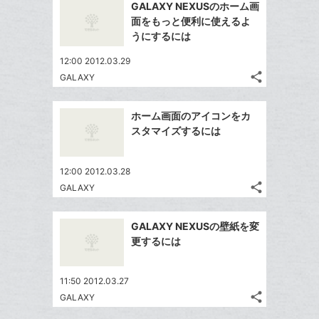
を
加
GALAXY NEXUSのホーム画
シ
ク
シ
で
LINE
面をもっと便利に使えるよ
ェ
ェ
マ
シ
で
うにするには
は
ア
ア
ー
ェ
送
す
て
12:00 2012.03.29
ク
る
ア
る
な
share
GALAXY
に
記
Twitter
ブ
追
事
で
ッ
Facebook
を
加
ホーム画面のアイコンをカ
シ
ク
シ
で
LINE
スタマイズするには
ェ
ェ
マ
シ
で
は
ア
ア
ー
ェ
送
す
て
12:00 2012.03.28
ク
る
ア
る
な
share
GALAXY
に
記
Twitter
ブ
追
事
で
ッ
Facebook
を
加
GALAXY NEXUSの壁紙を変
シ
ク
シ
で
LINE
更するには
ェ
ェ
マ
シ
で
は
ア
ア
ー
ェ
送
す
て
11:50 2012.03.27
ク
る
ア
る
な
share
GALAXY
に
記
Twitter
ブ