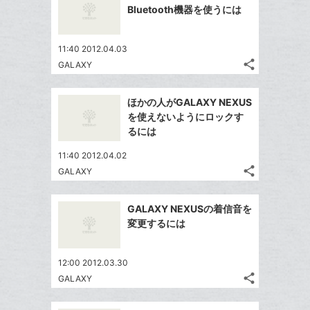
シ
ク
シ
で
LINE
Bluetooth機器を使うには
ェ
ェ
マ
シ
で
は
ア
ア
ー
ェ
送
す
て
11:40 2012.04.03
ク
る
ア
る
な
share
GALAXY
に
記
Twitter
ブ
追
事
で
ッ
Facebook
を
加
ほかの人がGALAXY NEXUS
シ
ク
シ
で
LINE
を使えないようにロックす
ェ
ェ
マ
シ
で
るには
は
ア
ア
ー
ェ
送
す
て
11:40 2012.04.02
ク
る
ア
る
な
share
GALAXY
に
記
Twitter
ブ
追
事
で
ッ
Facebook
を
加
GALAXY NEXUSの着信音を
シ
ク
シ
で
LINE
変更するには
ェ
ェ
マ
シ
で
は
ア
ア
ー
ェ
送
す
て
12:00 2012.03.30
ク
る
ア
る
な
share
GALAXY
に
記
Twitter
ブ
追
事
で
ッ
Facebook