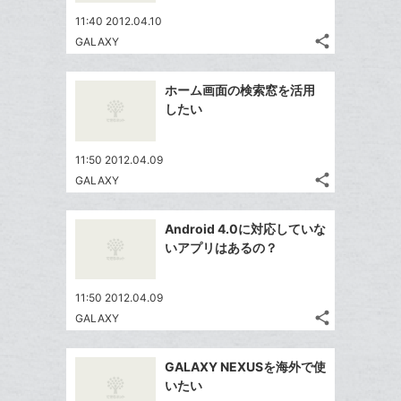
ア
ー
ェ
送
す
て
11:40 2012.04.10
ク
る
ア
る
な
share
GALAXY
に
記
Twitter
ブ
追
事
で
ッ
Facebook
を
加
ホーム画面の検索窓を活用
シ
ク
シ
で
LINE
したい
ェ
ェ
マ
シ
で
は
ア
ア
ー
ェ
送
す
て
11:50 2012.04.09
ク
る
ア
る
な
share
GALAXY
に
記
Twitter
ブ
追
事
で
ッ
Facebook
を
加
Android 4.0に対応していな
シ
ク
シ
で
LINE
いアプリはあるの？
ェ
ェ
マ
シ
で
は
ア
ア
ー
ェ
送
す
て
11:50 2012.04.09
ク
る
ア
る
な
share
GALAXY
に
記
Twitter
ブ
追
事
で
ッ
Facebook
を
加
GALAXY NEXUSを海外で使
シ
ク
シ
で
LINE
いたい
ェ
ェ
マ
シ