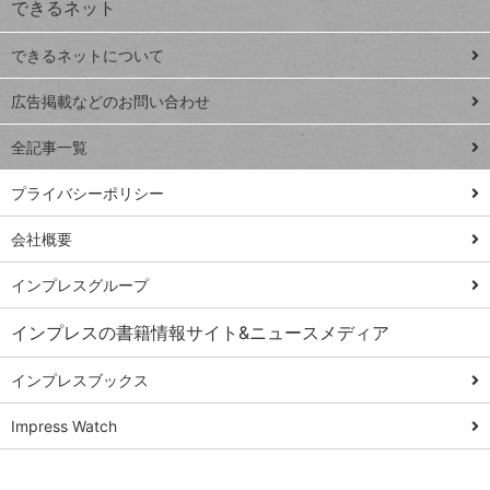
できるネット
連載
できるネットについて
Excel Q&A
close
閉じ
トイアンナ流仕
広告掲載などのお問い合わせ
る
事術
全記事一覧
PowerAutomate
ではじめる業務
プライバシーポリシー
の完全自動化
会社概要
AI議事録作成術
Windows 11
インプレスグループ
Q&A
インプレスの書籍情報サイト&ニュースメディア
Teams踏み込み
活用術
インプレスブックス
Excel講師の仕事
Impress Watch
術
エクセル時短