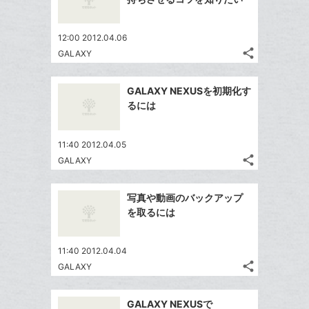
ェ
ェ
マ
シ
で
は
ア
ア
ー
ェ
送
す
て
12:00 2012.04.06
ク
る
ア
る
な
share
GALAXY
に
記
Twitter
ブ
追
事
で
ッ
Facebook
を
加
GALAXY NEXUSを初期化す
シ
ク
シ
で
LINE
るには
ェ
ェ
マ
シ
で
は
ア
ア
ー
ェ
送
す
て
11:40 2012.04.05
ク
る
ア
る
な
share
GALAXY
に
記
Twitter
ブ
追
事
で
ッ
Facebook
を
加
写真や動画のバックアップ
シ
ク
シ
で
LINE
を取るには
ェ
ェ
マ
シ
で
は
ア
ア
ー
ェ
送
す
て
11:40 2012.04.04
ク
る
ア
る
な
share
GALAXY
に
記
Twitter
ブ
追
事
で
ッ
Facebook
を
加
GALAXY NEXUSで