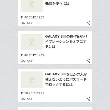
シ
ク
シ
で
LINE
機器を使うには
ェ
ェ
マ
シ
で
は
ア
ア
ー
ェ
送
す
て
11:40 2012.09.25
ク
る
ア
る
な
share
GALAXY
に
記
Twitter
ブ
追
事
で
ッ
Facebook
を
加
GALAXY S IIIの操作音やバ
シ
ク
シ
で
LINE
イブレーションをオフにす
ェ
ェ
マ
シ
で
るには
は
ア
ア
ー
ェ
送
す
て
11:40 2012.09.24
ク
る
ア
る
な
share
GALAXY
に
記
Twitter
ブ
追
事
で
ッ
Facebook
を
加
GALAXY S IIIをほかの人が
シ
ク
シ
で
LINE
使えないようにパスワード
ェ
ェ
マ
シ
で
でロックするには
は
ア
ア
ー
ェ
送
す
て
11:50 2012.09.21
ク
る
ア
る
な
share
GALAXY
に
記
Twitter
ブ
追
事
で
ッ
Facebook