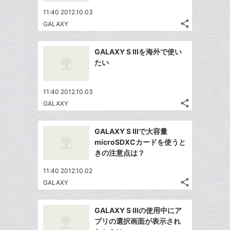
ア
ー
ェ
送
す
て
11:40 2012.10.03
ク
る
ア
る
な
share
GALAXY
に
記
Twitter
ブ
追
事
で
ッ
Facebook
を
加
GALAXY S IIIを海外で使い
シ
ク
シ
で
LINE
たい
ェ
ェ
マ
シ
で
は
ア
ア
ー
ェ
送
す
て
11:40 2012.10.03
ク
る
ア
る
な
share
GALAXY
に
記
Twitter
ブ
追
事
で
ッ
Facebook
を
加
GALAXY S IIIで大容量
シ
ク
シ
で
LINE
microSDXCカードを使うと
ェ
ェ
マ
シ
で
きの注意点は？
は
ア
ア
ー
ェ
送
す
て
11:40 2012.10.02
ク
る
ア
る
な
share
GALAXY
に
記
Twitter
ブ
追
事
で
ッ
Facebook
を
加
GALAXY S IIIの使用中にア
シ
ク
シ
で
LINE
プリの選択画面が表示され
ェ
ェ
マ
シ