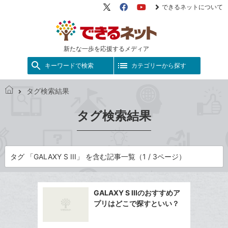
できるネットについて
X（旧
Facebook
YouTube
Twitter）
新たな一歩を応援するメディア
キーワードで検索
カテゴリーから探す
タグ検索結果
で
き
タグ検索結果
る
ネ
ッ
ト
タグ 「GALAXY S III」 を含む記事一覧（1 / 3ページ）
GALAXY S IIIのおすすめア
プリはどこで探すといい？