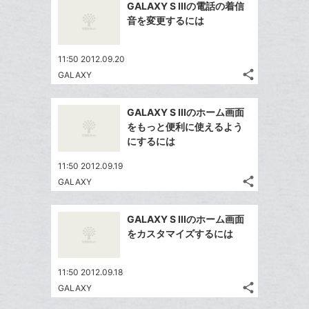
を
加
GALAXY S IIIの電話の着信
シ
ク
シ
で
LINE
音を変更するには
ェ
ェ
マ
シ
で
は
ア
ア
ー
ェ
送
す
て
11:50 2012.09.20
ク
る
ア
る
な
share
GALAXY
に
記
Twitter
ブ
追
事
で
ッ
Facebook
を
加
GALAXY S IIIのホーム画面
シ
ク
シ
で
LINE
をもっと便利に使えるよう
ェ
ェ
マ
シ
で
にするには
は
ア
ア
ー
ェ
送
す
て
11:50 2012.09.19
ク
る
ア
る
な
share
GALAXY
に
記
Twitter
ブ
追
事
で
ッ
Facebook
を
加
GALAXY S IIIのホーム画面
シ
ク
シ
で
LINE
をカスタマイズするには
ェ
ェ
マ
シ
で
は
ア
ア
ー
ェ
送
す
て
11:50 2012.09.18
ク
る
ア
る
な
share
GALAXY
に
記
Twitter
ブ