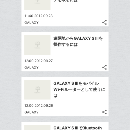
ェ
ェ
マ
シ
で
は
ア
ア
ー
ェ
送
す
て
11:40 2012.09.28
ク
る
ア
る
な
share
GALAXY
に
記
Twitter
ブ
追
事
で
ッ
Facebook
を
加
遠隔地からGALAXY S IIIを
シ
ク
シ
で
LINE
操作するには
ェ
ェ
マ
シ
で
は
ア
ア
ー
ェ
送
す
て
12:00 2012.09.27
ク
る
ア
る
な
share
GALAXY
に
記
Twitter
ブ
追
事
で
ッ
Facebook
を
加
GALAXY S IIIをモバイル
シ
ク
シ
で
LINE
Wi-Fiルーターとして使うに
ェ
ェ
マ
シ
で
は
は
ア
ア
ー
ェ
送
す
て
12:00 2012.09.26
ク
る
ア
る
な
share
GALAXY
に
記
Twitter
ブ
追
事
で
ッ
Facebook
を
加
GALAXY S IIIでBluetooth