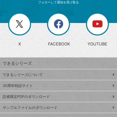
索
テ
ニ
リ
フォローして通知を受け取る
ゴ
ュ
ー
ー
一
リ
を
覧
閉
を
ー
じ
閉
か
る
じ
る
search
ら
急
X
FACEBOOK
YOUTUBE
探
上
検
昇
索
す
ワ
できるシリーズ
ー
ド
できるシリーズについて
Google
ト
スプレ
ッ
30周年特設サイト
ッドシ
プ
読者限定PDFのダウンロード
ート
ペ
iPhone
ー
サンプルファイルのダウンロード
VLOOKUP
ジ