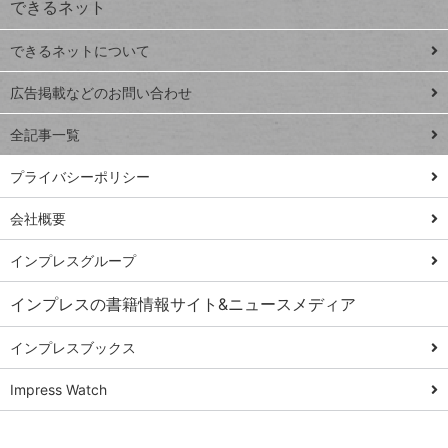
できるネット
連載
できるネットについて
Excel Q&A
close
閉じ
トイアンナ流仕
広告掲載などのお問い合わせ
る
事術
全記事一覧
PowerAutomate
ではじめる業務
プライバシーポリシー
の完全自動化
会社概要
AI議事録作成術
Windows 11
インプレスグループ
Q&A
インプレスの書籍情報サイト&ニュースメディア
Teams踏み込み
活用術
インプレスブックス
Excel講師の仕事
Impress Watch
術
エクセル時短