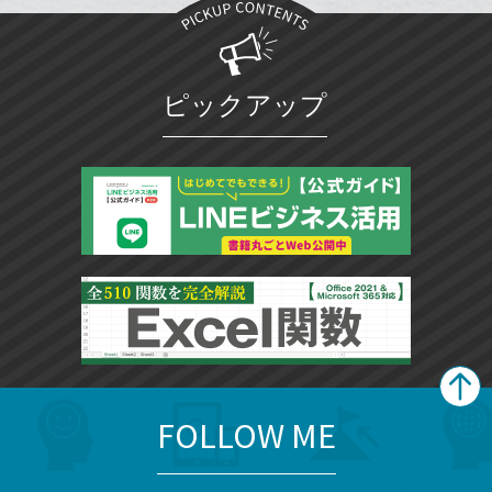
ブ
追
ッ
加
ク
マ
ピックアップ
ー
ク
に
追
加
FOLLOW ME
search
format_list_bulleted
検
カ
検
カ
索
テ
メ
ゴ