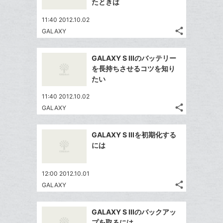
で
たときは
は
ア
ア
ー
ェ
送
す
て
11:40 2012.10.02
ク
る
ア
る
な
share
GALAXY
に
記
Twitter
ブ
追
事
で
ッ
Facebook
を
加
GALAXY S IIIのバッテリー
シ
ク
シ
で
LINE
を長持ちさせるコツを知り
ェ
ェ
マ
シ
で
たい
は
ア
ア
ー
ェ
送
す
て
11:40 2012.10.02
ク
る
ア
る
な
share
GALAXY
に
記
Twitter
ブ
追
事
で
ッ
Facebook
を
加
GALAXY S IIIを初期化する
シ
ク
シ
で
LINE
には
ェ
ェ
マ
シ
で
は
ア
ア
ー
ェ
送
す
て
12:00 2012.10.01
ク
る
ア
る
な
share
GALAXY
に
記
Twitter
ブ
追
事
で
ッ
Facebook
を
加
GALAXY S IIIのバックアッ
シ
ク
シ
で
LINE
プを取るには