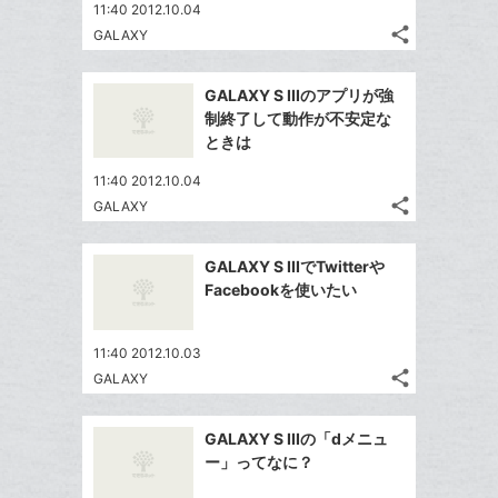
11:40 2012.10.04
share
GALAXY
記
Twitter
事
で
Facebook
を
GALAXY S IIIのアプリが強
シ
シ
で
LINE
制終了して動作が不安定な
ェ
ェ
シ
で
ときは
は
ア
ア
ェ
送
す
て
11:40 2012.10.04
る
ア
る
な
share
GALAXY
記
Twitter
ブ
事
で
ッ
Facebook
を
GALAXY S IIIでTwitterや
シ
ク
シ
で
LINE
Facebookを使いたい
ェ
ェ
マ
シ
で
は
ア
ア
ー
ェ
送
す
て
11:40 2012.10.03
ク
る
ア
る
な
share
GALAXY
に
記
Twitter
ブ
追
事
で
ッ
Facebook
を
加
GALAXY S IIIの「dメニュ
シ
ク
シ
で
LINE
ー」ってなに？
ェ
ェ
マ
シ
で
は
ア