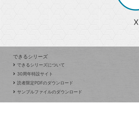
か
ら
急上昇ワード
X
探
Googleスプレッドシート
iPhone
VLOOKUP
す
できるシリーズ
close
できるシリーズについて
閉
ト
じ
ッ
30周年特設サイト
る
プ
読者限定PDFのダウンロード
ペ
サンプルファイルのダウンロード
ー
ジ
連載
Excel Q&A