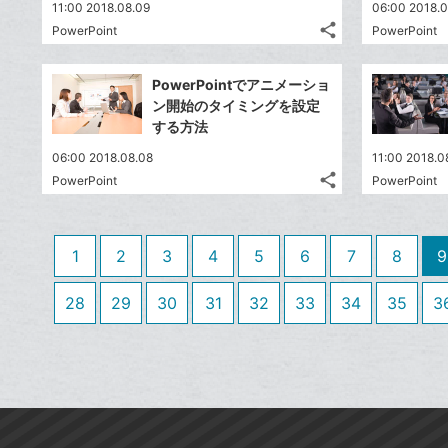
送
す
て
11:00 2018.08.09
06:00 2018.0
る
ア
ク
る
な
share
PowerPoint
PowerPoint
記
に
Twitter
ブ
事
追
で
Facebook
ッ
を
PowerPointでアニメーショ
加
シ
シ
で
ク
LINE
ン開始のタイミングを設定
ェ
ェ
シ
マ
で
する方法
は
ア
ア
ェ
ー
送
す
て
06:00 2018.08.08
11:00 2018.0
る
ア
ク
る
な
share
PowerPoint
PowerPoint
記
に
Twitter
ブ
事
追
で
Facebook
ッ
を
加
シ
シ
で
ク
LINE
1
2
3
4
5
6
7
8
9
ェ
ェ
シ
マ
で
は
ア
ア
ェ
ー
送
す
28
29
30
31
32
33
34
35
3
て
る
ア
ク
る
な
に
ブ
追
ッ
加
ク
マ