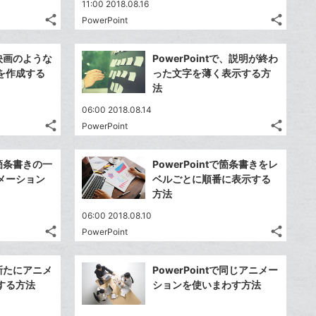
11:00 2018.08.16
share
share
PowerPoint
記
記
Twitter
Twitte
事
事
で
で
Facebook
Faceb
を
を
tで映画のような
PowerPointで、説明が終わ
シ
シ
シ
シ
で
で
LINE
LINE
を作成する
った文字を薄く表示する方
ェ
ェ
ェ
ェ
シ
シ
で
で
法
は
は
ア
ア
ア
ア
ェ
ェ
送
送
す
す
て
て
06:00 2018.08.14
る
る
ア
ア
る
る
な
な
share
share
PowerPoint
記
記
Twitter
Twitte
ブ
ブ
事
事
で
で
Facebook
Faceb
ッ
ッ
を
を
tで箇条書きの一
PowerPointで箇条書きをレ
シ
シ
シ
シ
で
で
ク
ク
LINE
LINE
メーション
ベルごとに順番に表示する
ェ
ェ
ェ
ェ
シ
シ
マ
マ
で
で
方法
は
は
ア
ア
ア
ア
ェ
ェ
ー
ー
送
送
す
す
て
て
06:00 2018.08.10
る
る
ア
ア
ク
ク
る
る
な
な
share
share
PowerPoint
記
記
に
Twitter
に
Twitte
ブ
ブ
事
事
追
で
追
で
Facebook
Faceb
ッ
ッ
を
を
tで新たにアニメ
PowerPointで同じアニメー
加
シ
加
シ
シ
シ
で
で
ク
ク
LINE
LINE
する方法
ションを使いまわす方法
ェ
ェ
ェ
ェ
シ
シ
マ
マ
で
で
は
は
ア
ア
ア
ア
ェ
ェ
ー
ー