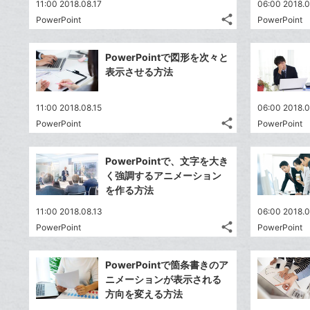
11:00 2018.08.17
06:00 2018.0
share
PowerPoint
PowerPoint
記
Twitter
事
で
Facebook
を
PowerPointで図形を次々と
シ
シ
で
LINE
表示させる方法
ェ
ェ
シ
で
は
ア
ア
ェ
送
す
て
11:00 2018.08.15
06:00 2018.0
る
ア
る
な
share
PowerPoint
PowerPoint
記
Twitter
ブ
事
で
Facebook
ッ
を
PowerPointで、文字を大き
シ
シ
で
ク
LINE
く強調するアニメーション
ェ
ェ
シ
マ
で
を作る方法
は
ア
ア
ェ
ー
送
す
て
11:00 2018.08.13
06:00 2018.0
る
ア
ク
る
な
share
PowerPoint
PowerPoint
記
に
Twitter
ブ
事
追
で
Facebook
ッ
を
PowerPointで箇条書きのア
加
シ
シ
で
ク
LINE
ニメーションが表示される
ェ
ェ
シ
マ
で
方向を変える方法
は
ア
ア
ェ
ー