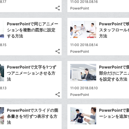
8.17
11:00 2018.08.16
share
PowerPoint
記
Twitter
事
で
Facebook
を
PowerPointで同じアニメー
PowerPoin
シ
シ
で
LINE
ションを複数の図形に設定
スタッフロール
ェ
ェ
シ
で
する方法
方法
は
ア
ア
ェ
送
す
て
8.15
11:00 2018.08.14
る
ア
る
な
share
PowerPoint
記
Twitter
ブ
事
で
Facebook
ッ
を
PowerPointで文字を1つず
PowerPoin
シ
シ
で
ク
LINE
つアニメーションさせる方
部分だけにアニ
ェ
ェ
シ
マ
で
法
を設定する方法
は
ア
ア
ェ
ー
送
す
て
8.13
11:00 2018.08.10
る
ア
ク
る
な
share
PowerPoint
記
に
Twitter
ブ
事
追
で
Facebook
ッ
を
PowerPointでスライドの箇
PowerPoin
加
シ
シ
で
ク
LINE
条書きを1行ずつ表示する方
ーションを追加
ェ
ェ
シ
マ
で
法
は
ア
ア
ェ
ー