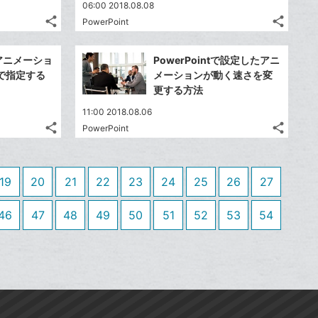
送
送
す
す
て
て
06:00 2018.08.08
る
る
ア
ア
ク
ク
る
る
な
な
share
share
PowerPoint
記
記
に
Twitter
に
Twitte
ブ
ブ
事
事
追
で
追
で
Facebook
Faceb
ッ
ッ
を
を
tでアニメーショ
PowerPointで設定したアニ
加
シ
加
シ
シ
シ
で
で
ク
ク
LINE
LINE
で指定する
メーションが動く速さを変
ェ
ェ
ェ
ェ
シ
シ
マ
マ
で
で
更する方法
は
は
ア
ア
ア
ア
ェ
ェ
ー
ー
送
送
す
す
て
て
11:00 2018.08.06
る
る
ア
ア
ク
ク
る
る
な
な
share
share
PowerPoint
記
記
に
Twitter
に
Twitte
ブ
ブ
事
事
追
で
追
で
Facebook
Faceb
ッ
ッ
を
を
加
シ
加
シ
シ
シ
で
で
ク
ク
LINE
LINE
19
20
21
22
23
24
25
26
27
ェ
ェ
ェ
ェ
シ
シ
マ
マ
で
で
は
は
ア
ア
ア
ア
ェ
ェ
ー
ー
送
送
す
す
46
47
48
49
50
51
52
53
54
て
て
る
る
ア
ア
ク
ク
る
る
な
な
に
に
ブ
ブ
追
追
ッ
ッ
加
加
ク
ク
マ
マ