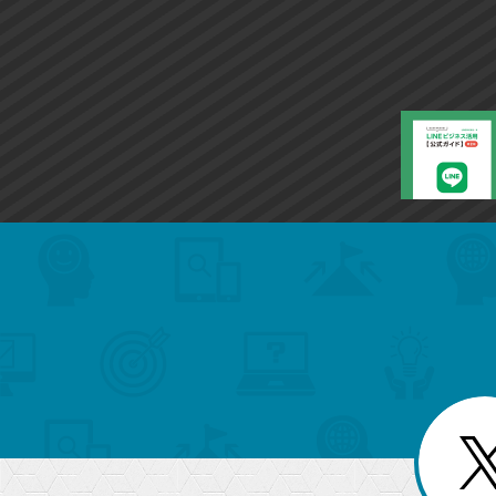
ー
ク
に
追
加
search
format_list_bulleted
検
カ
検
カ
索
テ
メ
ゴ
索
テ
ニ
リ
ュ
ー
ゴ
ー
一
を
覧
リ
閉
を
じ
閉
ー
る
じ
る