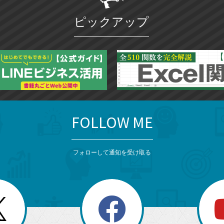
ー
ク
ピックアップ
に
追
加
FOLLOW ME
フォローして通知を受け取る
search
検