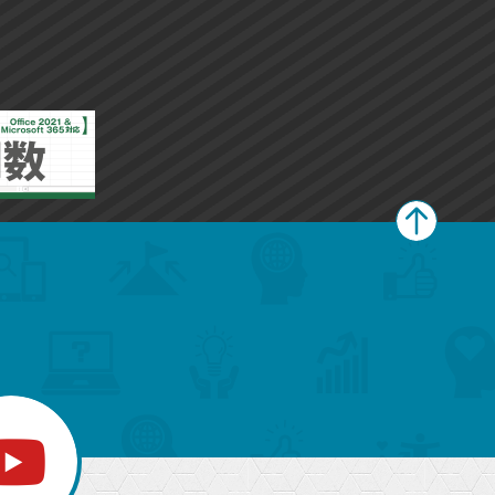
ー
ー
ク
ク
に
に
追
追
加
加
ペ
ー
ジ
上
部
へ