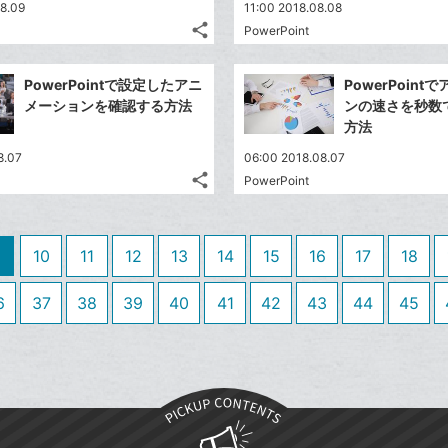
送
す
て
8.09
11:00 2018.08.08
る
ア
ク
る
な
share
PowerPoint
記
に
Twitter
ブ
事
追
で
Facebook
ッ
を
PowerPointで設定したアニ
PowerPoin
加
シ
シ
で
ク
LINE
メーションを確認する方法
ンの速さを秒数
ェ
ェ
シ
マ
で
方法
は
ア
ア
ェ
ー
送
す
て
8.07
06:00 2018.08.07
る
ア
ク
る
な
share
PowerPoint
記
に
Twitter
ブ
事
追
で
Facebook
ッ
を
加
シ
シ
で
ク
LINE
10
11
12
13
14
15
16
17
18
ェ
ェ
シ
マ
で
は
ア
ア
ェ
ー
送
す
6
37
38
39
40
41
42
43
44
45
て
る
ア
ク
る
な
に
ブ
追
ッ
加
ク
マ