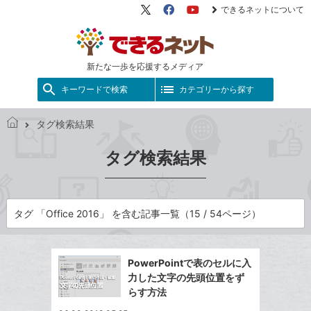
できるネットについて
X（旧
Facebook
YouTube
Twitter）
新たな一歩を応援するメディア
キーワードで検索
カテゴリーから探す
タグ検索結果
で
き
タグ検索結果
る
ネ
ッ
ト
タグ 「Office 2016」 を含む記事一覧（15 / 54ページ）
PowerPointで表のセルに入
力した文字の先頭位置をず
らす方法