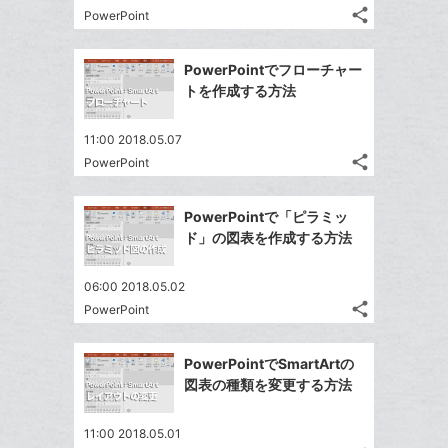
る
ア
る
ク
share
な
PowerPoint
記
Twitter
に
ブ
事
で
Facebook
追
ッ
を
PowerPointでフローチャー
シ
シ
で
加
LINE
ク
トを作成する方法
ェ
ェ
シ
で
マ
は
ア
ア
ェ
送
ー
す
て
11:00 2018.05.07
る
ア
る
ク
share
な
PowerPoint
記
Twitter
に
ブ
事
で
Facebook
追
ッ
を
PowerPointで「ピラミッ
シ
シ
で
加
LINE
ク
ド」の図表を作成する方法
ェ
ェ
シ
で
マ
は
ア
ア
ェ
送
ー
す
て
06:00 2018.05.02
る
ア
る
ク
share
な
PowerPoint
記
Twitter
に
ブ
事
で
Facebook
追
ッ
を
PowerPointでSmartArtの
シ
シ
で
加
LINE
ク
図表の種類を変更する方法
ェ
ェ
シ
で
マ
は
ア
ア
ェ
送
ー
す
て
11:00 2018.05.01