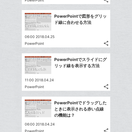
share
な
PowerPoint
記
Twitter
に
ブ
事
で
Facebook
追
ッ
を
PowerPointで図形をグリッ
シ
シ
で
加
LINE
ク
ド線に合わせる方法
ェ
ェ
シ
で
マ
は
ア
ア
ェ
送
ー
す
て
06:00 2018.04.25
る
ア
る
ク
share
な
PowerPoint
記
Twitter
に
ブ
事
で
Facebook
追
ッ
を
PowerPointでスライドにグ
シ
シ
で
加
LINE
ク
リッド線を表示する方法
ェ
ェ
シ
で
マ
は
ア
ア
ェ
送
ー
す
て
11:00 2018.04.24
る
ア
る
ク
share
な
PowerPoint
記
Twitter
に
ブ
事
で
Facebook
追
ッ
を
PowerPointでドラッグした
シ
シ
で
加
LINE
ク
ときに表示される赤い点線
ェ
ェ
シ
で
マ
の機能は？
は
ア
ア
ェ
送
ー
す
て
06:00 2018.04.24
る
ア
る
ク
な
share
PowerPoint