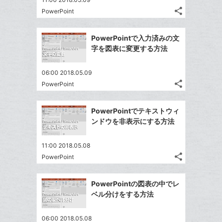
る
ア
る
ク
な
share
PowerPoint
記
Twitter
に
ブ
事
で
追
Facebook
ッ
を
PowerPointで入力済みの文
シ
加
シ
で
ク
LINE
字を図表に変更する方法
ェ
ェ
シ
マ
で
は
ア
ア
ェ
ー
送
す
て
06:00 2018.05.09
る
ア
ク
る
share
な
PowerPoint
記
Twitter
に
ブ
事
で
追
Facebook
ッ
を
PowerPointでテキストウィ
シ
加
シ
で
LINE
ク
ンドウを非表示にする方法
ェ
ェ
シ
で
マ
は
ア
ア
ェ
送
ー
す
て
11:00 2018.05.08
る
ア
る
ク
share
な
PowerPoint
記
Twitter
に
ブ
事
で
Facebook
追
ッ
を
PowerPointの図表の中でレ
シ
シ
で
加
LINE
ク
ベル分けをする方法
ェ
ェ
シ
で
マ
は
ア
ア
ェ
送
ー
す
て
06:00 2018.05.08