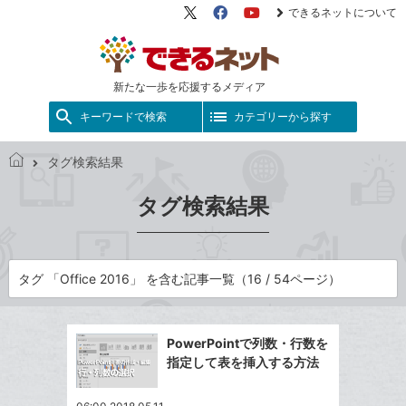
できるネットについて
X（旧
Facebook
YouTube
Twitter）
新たな一歩を応援するメディア
キーワードで検索
カテゴリーから探す
タグ検索結果
で
き
タグ検索結果
る
ネ
ッ
ト
タグ 「Office 2016」 を含む記事一覧（16 / 54ページ）
PowerPointで列数・行数を
指定して表を挿入する方法