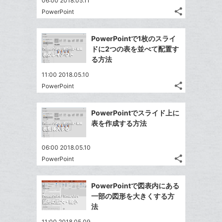
06:00 2018.05.11
share
PowerPoint
記
Twitter
事
で
Facebook
を
PowerPointで1枚のスライ
シ
シ
で
LINE
ドに2つの表を並べて配置す
ェ
ェ
シ
で
る方法
は
ア
ア
ェ
送
す
て
11:00 2018.05.10
る
ア
る
な
share
PowerPoint
記
Twitter
ブ
事
で
Facebook
ッ
を
PowerPointでスライド上に
シ
シ
で
ク
LINE
表を作成する方法
ェ
ェ
シ
マ
で
は
ア
ア
ェ
ー
送
す
て
06:00 2018.05.10
る
ア
ク
る
share
な
PowerPoint
記
Twitter
に
ブ
事
で
追
Facebook
ッ
を
PowerPointで図表内にある
シ
加
シ
で
LINE
ク
一部の図形を大きくする方
ェ
ェ
シ
で
マ
法
は
ア
ア
ェ
送
ー
す
て
11:00 2018.05.09