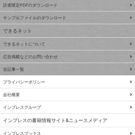
プ
読者限定PDFのダウンロード
ート
ペ
iPhone
ー
サンプルファイルのダウンロード
VLOOKUP
ジ
できるネット
連載
できるネットについて
Excel Q&A
close
閉じ
トイアンナ流仕
広告掲載などのお問い合わせ
る
事術
全記事一覧
PowerAutomate
ではじめる業務
プライバシーポリシー
の完全自動化
会社概要
AI議事録作成術
Windows 11
インプレスグループ
Q&A
インプレスの書籍情報サイト&ニュースメディア
Teams踏み込み
活用術
インプレスブックス