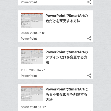
る
ア
る
ク
share
な
PowerPoint
記
Twitter
に
ブ
事
で
Facebook
追
ッ
を
PowerPointでSmartArtの
シ
シ
で
加
LINE
ク
色だけを変更する方法
ェ
ェ
シ
で
マ
は
ア
ア
ェ
送
ー
す
て
06:00 2018.05.01
る
ア
る
ク
share
な
PowerPoint
記
Twitter
に
ブ
事
で
Facebook
追
ッ
を
PowerPointでSmartArtの
シ
シ
で
加
LINE
ク
デザインだけを変更する方
ェ
ェ
シ
で
マ
法
は
ア
ア
ェ
送
ー
す
て
11:00 2018.04.27
る
ア
る
ク
な
share
PowerPoint
記
Twitter
に
ブ
事
で
追
Facebook
ッ
を
PowerPointでSmartArtに
シ
加
シ
で
ク
LINE
ある不要な図形を削除する
ェ
ェ
シ
マ
で
方法
は
ア
ア
ェ
ー
送
す
て
06:00 2018.04.27
る
ア
ク