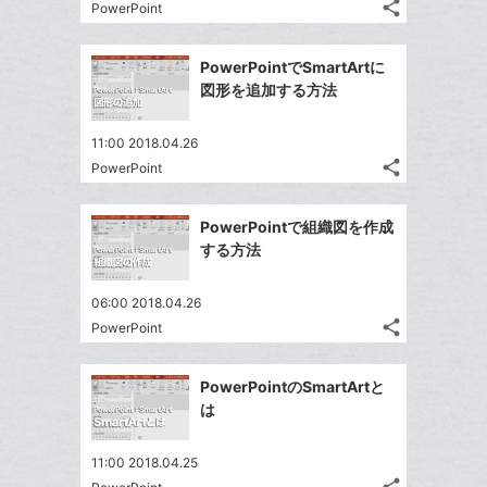
る
な
share
PowerPoint
記
に
Twitter
ブ
事
追
で
Facebook
ッ
を
PowerPointでSmartArtに
加
シ
シ
で
ク
LINE
図形を追加する方法
ェ
ェ
シ
マ
で
は
ア
ア
ェ
ー
送
す
て
11:00 2018.04.26
る
ア
ク
る
share
な
PowerPoint
記
Twitter
に
ブ
事
で
追
Facebook
ッ
を
PowerPointで組織図を作成
シ
加
シ
で
LINE
ク
する方法
ェ
ェ
シ
で
マ
は
ア
ア
ェ
送
ー
す
て
06:00 2018.04.26
る
ア
る
ク
share
な
PowerPoint
記
Twitter
に
ブ
事
で
Facebook
追
ッ
を
PowerPointのSmartArtと
シ
シ
で
加
LINE
ク
は
ェ
ェ
シ
で
マ
は
ア
ア
ェ
送
ー
す
て
11:00 2018.04.25
る
ア
る
ク