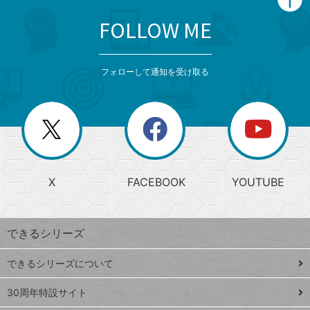
FOLLOW ME
search
format_list_bulleted
検
カ
検
カ
索
テ
メ
ゴ
索
テ
ニ
リ
フォローして通知を受け取る
ゴ
ュ
ー
ー
一
リ
を
覧
閉
を
ー
じ
閉
か
る
じ
る
search
ら
急
X
FACEBOOK
YOUTUBE
探
上
検
昇
索
す
ワ
できるシリーズ
ー
ド
できるシリーズについて
Google
ト
スプレ
ッ
30周年特設サイト
ッドシ