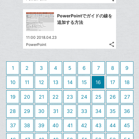
記
Twitter
に
ブ
事
で
追
Facebook
ッ
を
PowerPointでガイドの線を
シ
加
シ
で
ク
LINE
追加する方法
ェ
ェ
シ
マ
で
は
ア
ア
ェ
ー
送
す
て
11:00 2018.04.23
る
ア
ク
る
share
な
PowerPoint
記
Twitter
に
ブ
事
で
追
Facebook
ッ
を
シ
加
シ
で
LINE
ク
1
2
3
4
5
6
7
8
9
ェ
ェ
シ
で
マ
は
ア
ア
ェ
送
ー
す
10
11
12
13
14
15
16
17
18
て
る
ア
る
ク
な
19
20
21
22
23
24
25
26
に
27
ブ
追
ッ
28
29
30
31
32
33
34
35
36
加
ク
マ
37
38
39
40
41
42
43
44
45
ー
ク