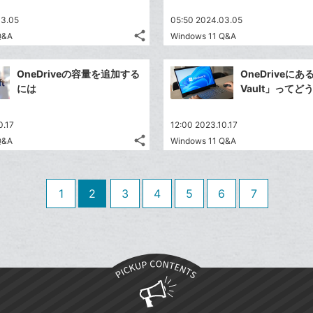
送
す
て
る
ア
ク
る
な
03.05
05:50 2024.03.05
に
share
ブ
Q&A
Windows 11 Q&A
記
Twitter
追
ッ
事
で
加
Facebook
ク
を
OneDriveの容量を追加する
OneDriveに
シ
シ
で
LINE
マ
には
Vault」ってど
ェ
ェ
シ
で
ー
は
ア
ア
ェ
送
ク
す
て
0.17
12:00 2023.10.17
る
ア
る
に
な
share
Q&A
Windows 11 Q&A
記
Twitter
追
ブ
事
で
加
Facebook
ッ
を
シ
シ
で
ク
LINE
1
2
3
4
5
6
7
ェ
ェ
シ
マ
で
は
ア
ア
ェ
ー
送
す
て
る
ア
ク
る
な
に
ブ
追
ッ
加
ク
マ