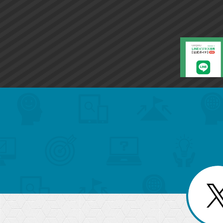
ー
ク
に
追
加
search
format_list_bulleted
検
カ
検
カ
索
テ
メ
ゴ
索
テ
ニ
リ
ュ
ー
ゴ
ー
一
を
覧
リ
閉
を
じ
閉
ー
る
じ
る
か