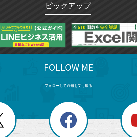
ピックアップ
ー
ク
に
追
加
FOLLOW ME
フォローして通知を受け取る
search
検
索