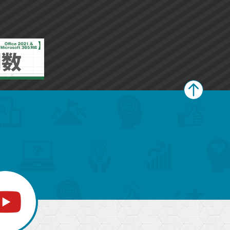
ー
ー
ク
ク
に
に
追
追
加
加
ペ
ー
ジ
上
部
へ