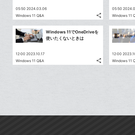
送
す
て
る
ア
ク
る
な
05:50 2024.03.06
05:50 2024.
に
share
ブ
Windows 11 Q&A
Windows 11 
記
Twitter
追
ッ
事
で
加
Facebook
ク
を
Windows 11でOneDriveを
シ
シ
で
LINE
マ
使いたくないときは
ェ
ェ
シ
で
ー
は
ア
ア
ェ
送
ク
す
て
12:00 2023.10.17
12:00 2023.1
る
ア
る
に
な
share
Windows 11 Q&A
Windows 11 
記
Twitter
追
ブ
事
で
加
Facebook
ッ
を
シ
シ
で
ク
LINE
ェ
ェ
シ
マ
で
は
ア
ア
ェ
ー
送
す
て
る
ア
ク
る
な
に
ブ
追
ッ
加
ク
マ