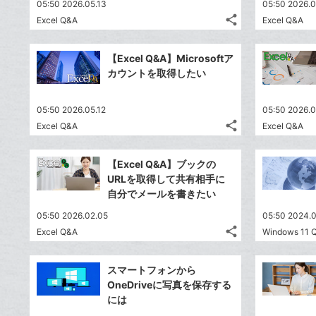
05:50 2026.05.13
05:50 2026.0
share
Excel Q&A
Excel Q&A
記
Twitter
事
で
Facebook
を
【Excel Q&A】Microsoftア
シ
シ
で
LINE
カウントを取得したい
ェ
ェ
シ
で
は
ア
ア
ェ
送
す
て
05:50 2026.05.12
05:50 2026.0
る
ア
る
な
share
Excel Q&A
Excel Q&A
記
Twitter
ブ
事
で
Facebook
ッ
を
【Excel Q&A】ブックの
シ
シ
で
ク
LINE
URLを取得して共有相手に
ェ
ェ
シ
マ
で
自分でメールを書きたい
は
ア
ア
ェ
ー
送
す
て
05:50 2026.02.05
05:50 2024.
る
ア
ク
る
な
share
Excel Q&A
Windows 11 
記
に
Twitter
ブ
事
追
で
Facebook
ッ
を
スマートフォンから
加
シ
シ
で
ク
LINE
OneDriveに写真を保存する
ェ
ェ
シ
マ
で
には
は
ア
ア
ェ
ー