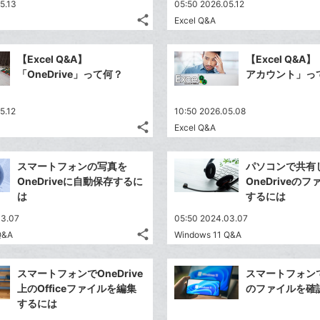
5.13
05:50 2026.05.12
share
Excel Q&A
記
Twitter
事
で
Facebook
を
【Excel Q&A】
【Excel Q&A】「
シ
シ
で
LINE
「OneDrive」って何？
アカウント」っ
ェ
ェ
シ
で
は
ア
ア
ェ
送
す
て
5.12
10:50 2026.05.08
る
ア
る
な
share
Excel Q&A
記
Twitter
ブ
事
で
Facebook
ッ
を
スマートフォンの写真を
パソコンで共有
シ
シ
で
ク
LINE
OneDriveに自動保存するに
OneDriveの
ェ
ェ
シ
マ
で
は
するには
は
ア
ア
ェ
ー
送
す
て
03.07
05:50 2024.03.07
る
ア
ク
る
な
share
Q&A
Windows 11 Q&A
記
に
Twitter
ブ
事
追
で
Facebook
ッ
を
スマートフォンでOneDrive
スマートフォンでO
加
シ
シ
で
ク
LINE
上のOfficeファイルを編集
のファイルを確
ェ
ェ
シ
マ
で
するには
は
ア
ア
ェ
ー