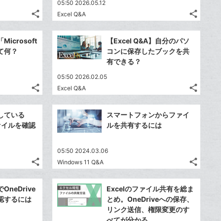
05:50 2026.05.12
share
share
Excel Q&A
記
記
Twitter
Twitte
事
事
で
で
Facebook
Faceb
を
を
Microsoft
【Excel Q&A】自分のパソ
シ
シ
シ
シ
で
で
LINE
LINE
て何？
コンに保存したブックを共
ェ
ェ
ェ
ェ
シ
シ
で
で
有できる？
は
は
ア
ア
ア
ア
ェ
ェ
送
送
す
す
て
て
05:50 2026.02.05
る
る
ア
ア
る
る
な
な
share
share
Excel Q&A
記
記
Twitter
Twitte
ブ
ブ
事
事
で
で
Facebook
Faceb
ッ
ッ
を
を
している
スマートフォンからファイ
シ
シ
シ
シ
で
で
ク
ク
LINE
LINE
ファイルを確認
ルを共有するには
ェ
ェ
ェ
ェ
シ
シ
マ
マ
で
で
は
は
ア
ア
ア
ア
ェ
ェ
ー
ー
送
送
す
す
て
て
05:50 2024.03.06
る
る
ア
ア
ク
ク
る
る
な
な
share
share
Windows 11 Q&A
記
記
に
Twitter
に
Twitte
ブ
ブ
事
事
追
で
追
で
Facebook
Faceb
ッ
ッ
を
を
neDrive
Excelのファイル共有を総ま
加
シ
加
シ
シ
シ
で
で
ク
ク
LINE
LINE
認するには
とめ。OneDriveへの保存、
ェ
ェ
ェ
ェ
シ
シ
マ
マ
で
で
リンク送信、権限変更のす
は
は
ア
ア
ア
ア
ェ
ェ
ー
ー
べてが分かる