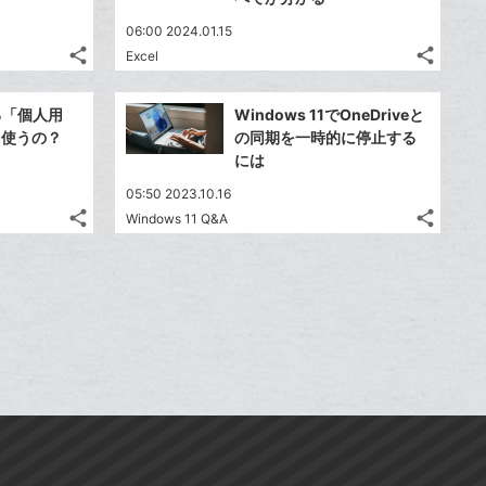
送
送
す
す
て
て
る
る
ア
ア
ク
ク
る
る
な
な
06:00 2024.01.15
に
に
share
share
ブ
ブ
Excel
記
記
Twitter
Twitte
追
追
ッ
ッ
事
事
で
で
加
加
Facebook
Faceb
ク
ク
を
を
ある「個人用
Windows 11でOneDriveと
シ
シ
シ
シ
で
で
LINE
LINE
マ
マ
う使うの？
の同期を一時的に停止する
ェ
ェ
ェ
ェ
シ
シ
で
で
ー
ー
には
は
は
ア
ア
ア
ア
ェ
ェ
送
送
ク
ク
す
す
て
て
05:50 2023.10.16
る
る
ア
ア
る
る
に
に
な
な
share
share
Windows 11 Q&A
記
記
Twitter
Twitte
追
追
ブ
ブ
事
事
で
で
加
加
Facebook
Faceb
ッ
ッ
を
を
シ
シ
シ
シ
で
で
ク
ク
LINE
LINE
ェ
ェ
ェ
ェ
シ
シ
マ
マ
で
で
は
は
ア
ア
ア
ア
ェ
ェ
ー
ー
送
送
す
す
て
て
る
る
ア
ア
ク
ク
る
る
な
な
に
に
ブ
ブ
追
追
ッ
ッ
加
加
ク
ク
マ
マ