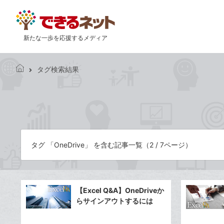
新たな一歩を応援するメディア
タグ検索結果
で
き
る
ネ
ッ
ト
タグ 「OneDrive」 を含む記事一覧（2 / 7ページ）
【Excel Q&A】OneDriveか
らサインアウトするには