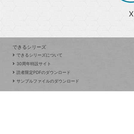
ら
急上昇ワード
X
探
Googleスプレッドシート
iPhone
VLOOKUP
す
できるシリーズ
close
できるシリーズについて
閉
ト
じ
ッ
30周年特設サイト
る
プ
読者限定PDFのダウンロード
ペ
サンプルファイルのダウンロード
ー
ジ
連載
Excel Q&A
トイアンナ流仕