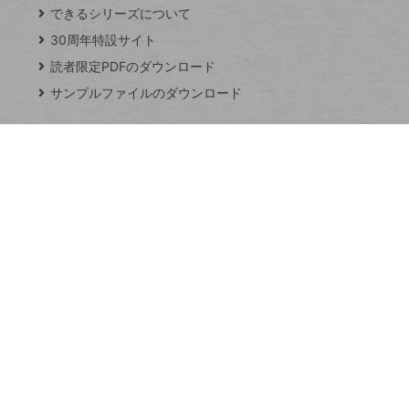
できるシリーズについて
閉
ト
じ
ッ
30周年特設サイト
る
プ
読者限定PDFのダウンロード
ペ
サンプルファイルのダウンロード
ー
ジ
連載
Excel Q&A
トイアンナ流仕
事術
PowerAutomate
ではじめる業務
の完全自動化
AI議事録作成術
Windows 11