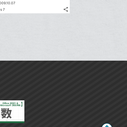
009.10.07
share
s 7
記
Twitter
事
で
Facebook
を
シ
シ
で
LINE
ェ
ェ
シ
で
は
ア
ア
ェ
送
す
て
る
ア
る
な
ブ
ッ
ク
マ
ー
ク
に
追
加