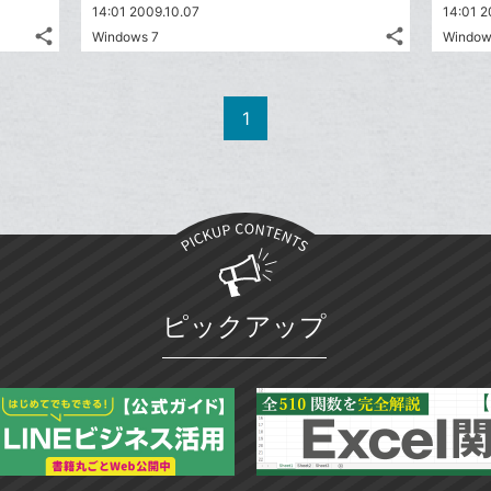
14:01 2009.10.07
14:01 2
share
share
Windows 7
Window
記
記
Twitter
Twitter
事
事
で
で
Facebook
Facebook
を
を
シ
シ
シ
シ
で
で
LINE
LINE
1
ェ
ェ
ェ
ェ
シ
シ
で
で
は
は
ア
ア
ア
ア
ェ
ェ
送
送
す
す
て
て
る
る
ア
ア
る
る
な
な
ブ
ブ
ッ
ッ
ク
ク
マ
マ
ピックアップ
ー
ー
ク
ク
に
に
追
追
加
加