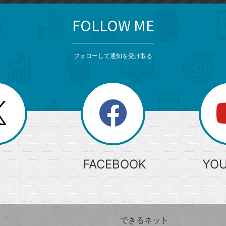
FOLLOW ME
フォローして通知を受け取る
search
検
索
FACEBOOK
YO
できるネット