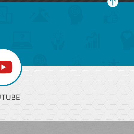
ペ
ー
ジ
上
部
へ
UTUBE