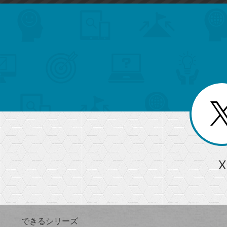
search
format_list_bulleted
検
カ
検
カ
索
テ
メ
ゴ
索
テ
ニ
リ
ュ
ー
ゴ
ー
一
を
覧
リ
閉
を
じ
閉
ー
る
じ
る
か
ら
急上昇ワード
X
探
Googleスプレッドシート
iPhone
VLOOKUP
す
できるシリーズ
close