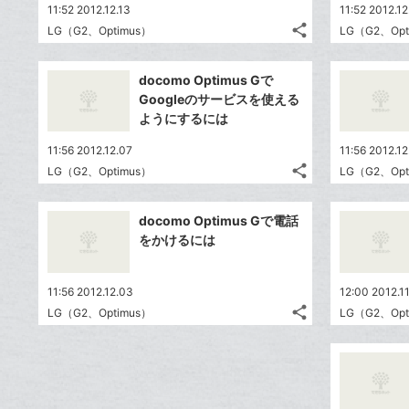
11:52 2012.12.13
11:52 2012.12
share
LG（G2、Optimus）
LG（G2、Opt
記
Twitter
事
で
Facebook
を
docomo Optimus Gで
シ
シ
で
LINE
Googleのサービスを使える
ェ
ェ
シ
で
ようにするには
は
ア
ア
ェ
送
す
て
11:56 2012.12.07
11:56 2012.12
る
ア
る
な
share
LG（G2、Optimus）
LG（G2、Opt
記
Twitter
ブ
事
で
ッ
Facebook
を
docomo Optimus Gで電話
シ
ク
シ
で
LINE
をかけるには
ェ
ェ
マ
シ
で
は
ア
ア
ー
ェ
送
す
て
11:56 2012.12.03
12:00 2012.1
ク
る
ア
る
な
share
LG（G2、Optimus）
LG（G2、Opt
に
記
Twitter
ブ
追
事
で
ッ
Facebook
を
加
シ
ク
シ
で
LINE
ェ
ェ
マ
シ
で
は
ア