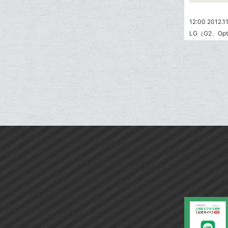
ア
ー
ェ
送
す
て
ク
る
ア
る
な
12:00 2012.11
に
ブ
LG（G2、Opt
追
ッ
加
ク
マ
ー
ク
に
追
加