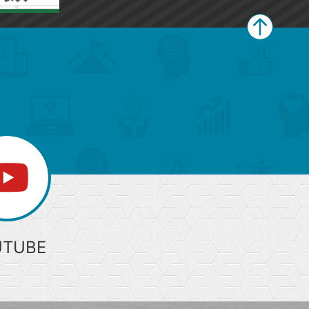
ペ
ー
ジ
上
部
へ
UTUBE