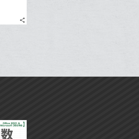
ア
ア
ー
ー
ェ
ェ
送
送
す
す
て
て
ク
ク
る
る
ア
ア
る
る
な
な
に
に
share
ブ
ブ
記
追
追
Twitter
ッ
ッ
事
加
加
で
Facebook
ク
ク
を
シ
シ
で
LINE
マ
マ
ェ
ェ
シ
で
ー
ー
は
ア
ア
ェ
送
ク
ク
す
て
る
ア
る
に
に
な
追
追
ブ
加
加
ッ
ク
マ
ー
ク
に
追
加