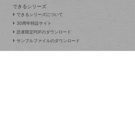
できるシリーズ
close
できるシリーズについて
閉
ト
じ
ッ
30周年特設サイト
る
プ
読者限定PDFのダウンロード
ペ
サンプルファイルのダウンロード
ー
ジ
連載
Excel Q&A
トイアンナ流仕
事術
PowerAutomate
ではじめる業務
の完全自動化
AI議事録作成術