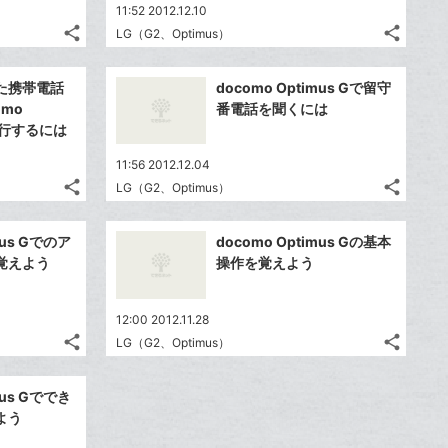
11:52 2012.12.10
share
share
LG（G2、Optimus）
記
記
Twitter
Twitte
事
事
で
で
Facebook
Faceb
を
を
た携帯電話
docomo Optimus Gで留守
シ
シ
シ
シ
で
で
LINE
LINE
mo
番電話を聞くには
ェ
ェ
ェ
ェ
シ
シ
で
で
に移行するには
は
は
ア
ア
ア
ア
ェ
ェ
送
送
す
す
て
て
11:56 2012.12.04
る
る
ア
ア
る
る
な
な
share
share
LG（G2、Optimus）
記
記
Twitter
Twitte
ブ
ブ
事
事
で
で
ッ
ッ
Facebook
Faceb
を
を
mus Gでのア
docomo Optimus Gの基本
シ
シ
ク
ク
シ
シ
で
で
LINE
LINE
覚えよう
操作を覚えよう
ェ
ェ
ェ
ェ
マ
マ
シ
シ
で
で
は
は
ア
ア
ア
ア
ー
ー
ェ
ェ
送
送
す
す
て
て
12:00 2012.11.28
ク
ク
る
る
ア
ア
る
る
な
な
share
share
LG（G2、Optimus）
に
に
記
記
Twitter
Twitte
ブ
ブ
追
追
事
事
で
で
ッ
ッ
Facebook
Faceb
を
を
加
加
mus Gででき
シ
シ
ク
ク
シ
シ
で
で
LINE
LINE
よう
ェ
ェ
ェ
ェ
マ
マ
シ
シ
で
で
は
は
ア
ア