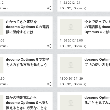
.12
11:52 2012.12.11
share
imus）
LG（G2、Optimus）
記
Twitter
事
で
Facebook
を
かかってきた電話を
今まで使ってい
シ
シ
で
LINE
docomo Optimus Gの電話
の電話帳をdoco
ェ
ェ
シ
で
帳に登録するには
Optimus G
は
ア
ア
ェ
送
す
て
.06
11:56 2012.12.05
る
ア
る
な
share
imus）
LG（G2、Optimus）
記
Twitter
ブ
事
で
ッ
Facebook
を
docomo Optimus Gで文字
docomo Opti
シ
ク
シ
で
LINE
を入力する方法を覚えよう
プリの使い方を
ェ
ェ
マ
シ
で
は
ア
ア
ー
ェ
送
す
て
1.30
12:00 2012.11.29
ク
る
ア
る
な
share
imus）
LG（G2、Optimus）
に
記
Twitter
ブ
追
事
で
ッ
Facebook
を
加
ほかの携帯電話から
docomo Opti
シ
ク
シ
で
LINE
docomo Optimus Gへ乗り
ることを見てみ
ェ
ェ
マ
シ
で
換えるときに必要なことを
は
ア