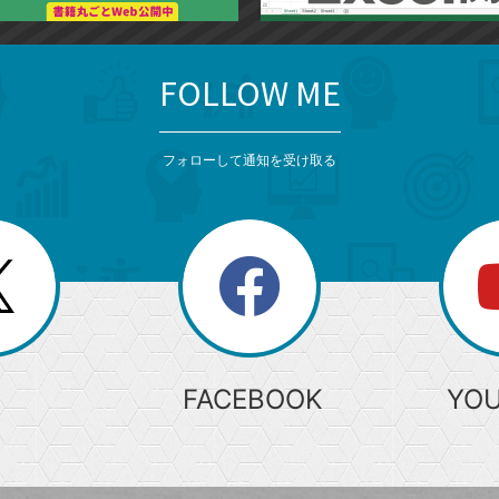
FOLLOW ME
フォローして通知を受け取る
search
検
索
FACEBOOK
YO