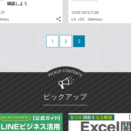
ア
ー
ェ
確認しよう
送
す
て
ク
る
ア
る
な
.27
12:00 2012.11.26
に
share
ブ
imus）
LG（G2、Optimus）
記
追
Twitter
ッ
事
加
で
Facebook
ク
を
シ
シ
で
LINE
マ
1
2
3
ェ
ェ
シ
で
ー
は
ア
ア
ェ
送
ク
す
て
る
ア
る
に
な
追
ブ
加
ッ
ク
マ
ピックアップ
ー
ク
に
追
加