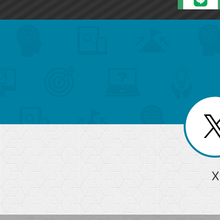
search
format_list_bulleted
検
カ
検
カ
索
テ
メ
ゴ
索
テ
ニ
リ
ュ
ー
ゴ
ー
一
を
覧
リ
閉
を
じ
閉
ー
る
じ
る
か
ら
急上昇ワード
X
探
Googleスプレッドシート
iPhone
VLOOKUP
す