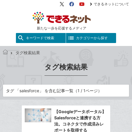
できるネットについて
X（旧
Facebook
YouTube
Twitter）
新たな一歩を応援するメディア
キーワードで検索
カテゴリーから探す
タグ検索結果
で
き
タグ検索結果
る
ネ
ッ
ト
タグ 「salesforce」 を含む記事一覧（1 / 1ページ）
【Googleデータポータル】
Salesforceと連携する方
法。コネクタで作成済みレ
ポートを取得する