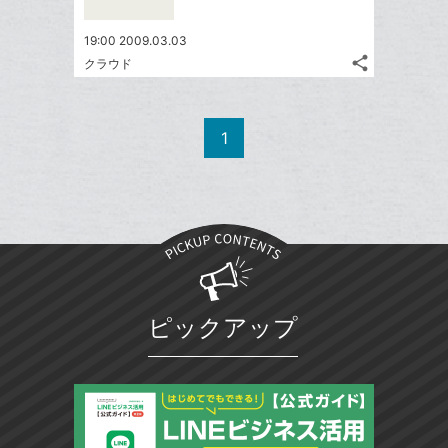
シ
で
は
ア
ア
ー
ェ
送
す
て
19:00 2009.03.03
ク
る
ア
る
な
share
クラウド
に
記
Twitter
ブ
追
事
で
ッ
Facebook
を
加
シ
ク
シ
で
LINE
1
ェ
ェ
マ
シ
で
は
ア
ア
ー
ェ
送
す
て
ク
る
ア
る
な
に
ブ
追
ッ
加
ク
マ
ピックアップ
ー
ク
に
追
加