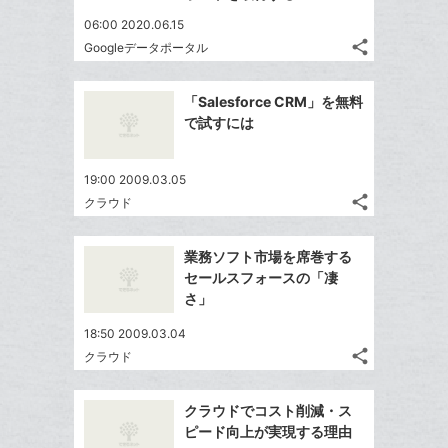
06:00 2020.06.15
share
Googleデータポータル
記
Twitter
事
で
Facebook
を
「Salesforce CRM」を無料
シ
シ
で
LINE
で試すには
ェ
ェ
シ
で
は
ア
ア
ェ
送
す
て
19:00 2009.03.05
る
ア
る
な
share
クラウド
記
Twitter
ブ
事
で
ッ
Facebook
を
業務ソフト市場を席巻する
シ
ク
シ
で
LINE
セールスフォースの「凄
ェ
ェ
マ
シ
で
さ」
は
ア
ア
ー
ェ
送
す
て
18:50 2009.03.04
ク
る
ア
る
な
share
クラウド
に
記
Twitter
ブ
追
事
で
ッ
Facebook
を
加
クラウドでコスト削減・ス
シ
ク
シ
で
LINE
ピード向上が実現する理由
ェ
ェ
マ