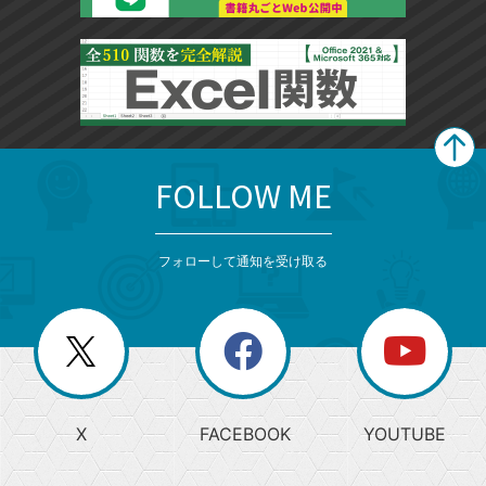
FOLLOW ME
search
format_list_bulleted
検
カ
検
カ
索
テ
メ
ゴ
索
テ
ニ
リ
フォローして通知を受け取る
ゴ
ュ
ー
ー
一
リ
を
覧
閉
を
ー
じ
閉
か
る
じ
る
search
ら
急
X
FACEBOOK
YOUTUBE
探
上
検
昇
索
す