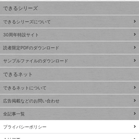
ワ
できるシリーズ
ー
ド
できるシリーズについて
Google
ト
スプレ
ッ
30周年特設サイト
ッドシ
プ
読者限定PDFのダウンロード
ート
ペ
iPhone
ー
サンプルファイルのダウンロード
VLOOKUP
ジ
できるネット
連載
できるネットについて
Excel Q&A
close
閉じ
トイアンナ流仕
広告掲載などのお問い合わせ
る
事術
全記事一覧
PowerAutomate
ではじめる業務
プライバシーポリシー
の完全自動化