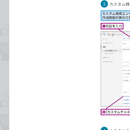
3
カスタム検