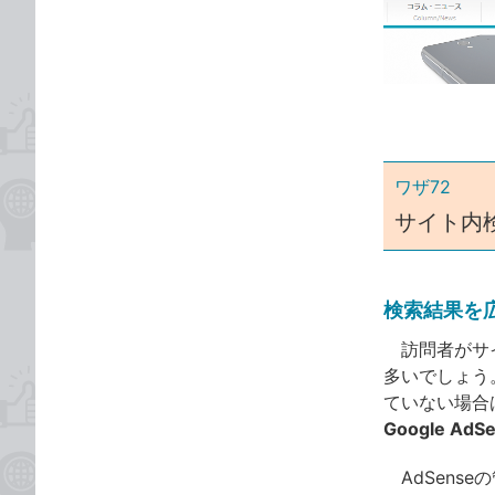
な
テ
ブ
ゴ
ッ
リ
ク
マ
ー
ク
ワザ72
に
サイト内
追
加
検索結果を
訪問者がサイ
多いでしょう
ていない場合
Google A
AdSense