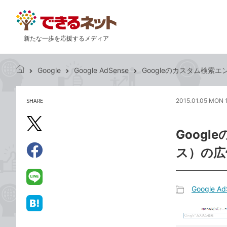
新たな一歩を応援するメディア
Google
Google AdSense
Googleのカスタム検索
で
き
る
SHARE
2015.01.05 MON 
記
ネ
事
ッ
を
X（旧
ト
Goog
シ
Twitter）
ェ
ス）の広
で
ア
Facebook
す
シ
で
る
ェ
シ
LINE
Google Ad
ア
ェ
で
記
ア
送
は
事
る
て
カ