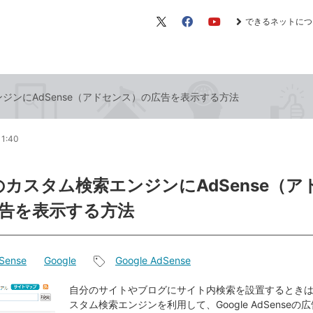
できるネットにつ
X（旧
Facebook
YouTube
Twitter）
エンジンにAdSense（アドセンス）の広告を表示する方法
11:40
leのカスタム検索エンジンにAdSense（ア
告を表示する方法
Sense
Google
Google AdSense
記
事
自分のサイトやブログにサイト内検索を設置するときは、G
スタム検索エンジンを利用して、Google AdSenseの
タ