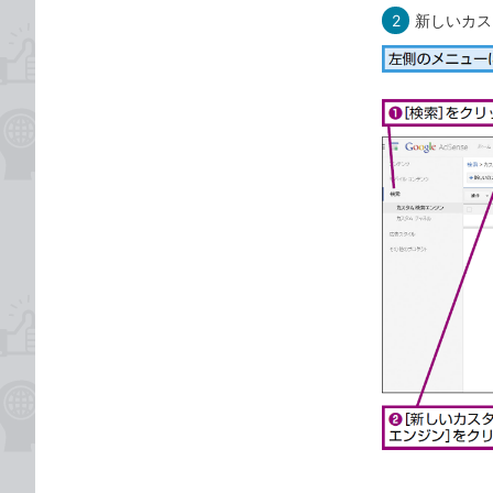
2
新しいカス