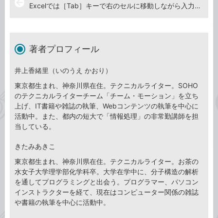
arrow_back
Excelでは［Tab］キーで右のセルに移動しながら入力できる
著者プロフィール
井上香緒里（いのうえ かおり）
東京都生まれ、神奈川県在住。テクニカルライター。SOHO
のテクニカルライターチーム「チーム・モーション」を立ち
上げ、IT書籍や雑誌の執筆、Webコンテンツの執筆を中心に
活動中。また、都内の短大で「情報処理」の非常勤講師を担
当している。
きたみあきこ
東京都生まれ、神奈川県在住。テクニカルライター。お茶の
水女子大学理学部化学科卒。大学在学中に、分子構造の解析
を通してプログラミングと出会う。プログラマー、パソコン
インストラクターを経て、現在はコンピューター関係の雑誌
や書籍の執筆を中心に活動中。