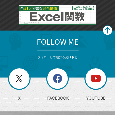
FOLLOW ME
search
format_list_bulleted
検
カ
検
カ
索
テ
メ
ゴ
索
テ
ニ
リ
フォローして通知を受け取る
ゴ
ュ
ー
ー
一
リ
を
覧
閉
を
ー
じ
閉
か
る
じ
る
search
ら
急
X
FACEBOOK
YOUTUBE
探
上
検
昇
索
す
ワ