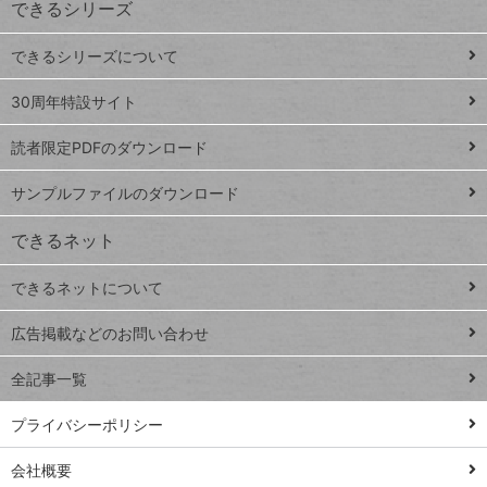
できるシリーズ
ー
ド
できるシリーズについて
Google
ト
スプレ
ッ
30周年特設サイト
ッドシ
プ
読者限定PDFのダウンロード
ート
ペ
iPhone
ー
サンプルファイルのダウンロード
VLOOKUP
ジ
できるネット
連載
できるネットについて
Excel Q&A
close
閉じ
トイアンナ流仕
広告掲載などのお問い合わせ
る
事術
全記事一覧
PowerAutomate
ではじめる業務
プライバシーポリシー
の完全自動化
会社概要
AI議事録作成術