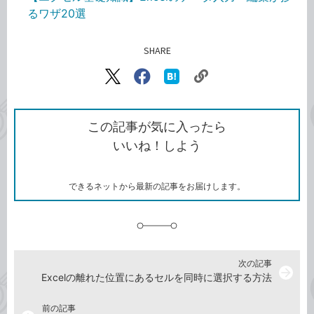
るワザ20選
SHARE
記事をシェアする
リ
X（旧
Facebook
は
ン
Twitter）
で
て
ク
で
シ
な
を
シ
ェ
ブ
この記事が気に入ったら
コ
ェ
ア
ッ
いいね！しよう
ピ
ア
ク
ー
マ
ー
ク
できるネットから最新の記事をお届けします。
に
追
加
次の記事
arrow_forward
Excelの離れた位置にあるセルを同時に選択する方法
前の記事