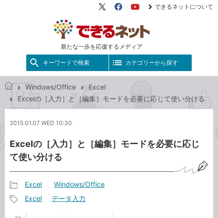
できるネットについて
X（旧
Facebook
YouTube
Twitter）
新たな一歩を応援するメディア
キーワードで検索
カテゴリーから探す
Windows/Office
Excel
で
Excelの［入力］と［編集］モードを必要に応じて使い分ける
き
る
2015.01.07 WED 10:30
ネ
ッ
Excelの［入力］と［編集］モードを必要に応じ
ト
て使い分ける
Excel
Windows/Office
記
Excel
データ入力
事
記
カ