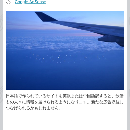
Google AdSense
事
記
カ
事
テ
タ
ゴ
グ
リ
日本語で作られているサイトを英訳または中国語訳すると、数倍
もの人々に情報を届けられるようになります。新たな広告収益に
つなげられるかもしれません。