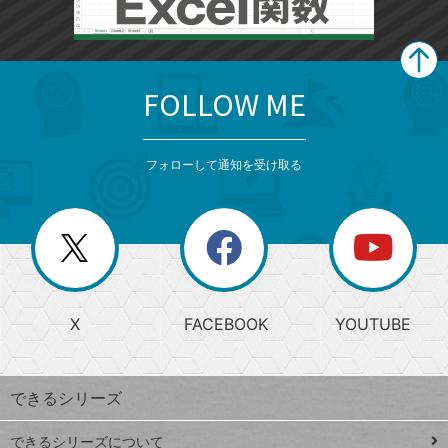
FOLLOW ME
search
format_list_bulleted
検
カ
検
カ
索
テ
メ
ゴ
索
テ
ニ
リ
フォローして通知を受け取る
ゴ
ュ
ー
ー
一
リ
を
覧
閉
を
ー
じ
閉
か
る
じ
る
search
ら
急
X
FACEBOOK
YOUTUBE
探
上
検
昇
索
す
ワ
できるシリーズ
ー
ド
できるシリーズについて