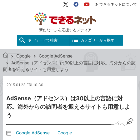
できるネットについて
X（旧
Facebook
YouTube
Twitter）
新たな一歩を応援するメディア
キーワードで検索
カテゴリーから探す
Google
Google AdSense
で
AdSense（アドセンス）は30以上の言語に対応。海外からの訪
き
問者を迎えるサイトも用意しよう
る
ネ
2015.01.23 FRI 10:30
ッ
ト
AdSense（アドセンス）は30以上の言語に対
応。海外からの訪問者を迎えるサイトも用意しよ
う
Google AdSense
Google
記