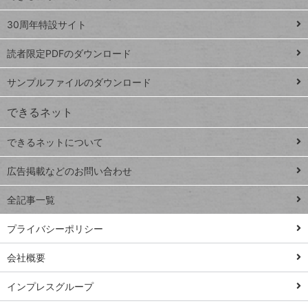
Google
ト
スプレ
ッ
30周年特設サイト
ッドシ
プ
読者限定PDFのダウンロード
ート
ペ
iPhone
ー
サンプルファイルのダウンロード
VLOOKUP
ジ
できるネット
連載
できるネットについて
Excel Q&A
close
閉じ
トイアンナ流仕
広告掲載などのお問い合わせ
る
事術
全記事一覧
PowerAutomate
ではじめる業務
プライバシーポリシー
の完全自動化
会社概要
AI議事録作成術
Windows 11
インプレスグループ
Q&A