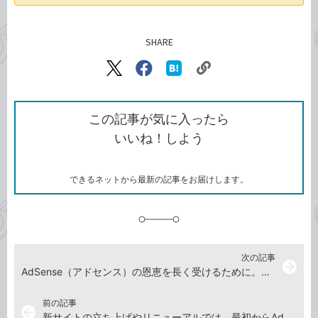
SHARE
記事をシェアする
リ
X（旧
Facebook
は
ン
Twitter）
で
て
ク
で
シ
な
を
シ
ェ
ブ
この記事が気に入ったら
コ
ェ
ア
ッ
いいね！しよう
ピ
ア
ク
ー
マ
ー
ク
できるネットから最新の記事をお届けします。
に
追
加
次の記事
arrow_forward
AdSense（アドセンス）の恩恵を長く受けるために。ときには広告主になったつもりでサイトを見直してみよう
前の記事
arrow_back
新サイトの立ち上げやリニューアルでは、最初からAdSense（アドセンス）の広告サイズを意識しておこう