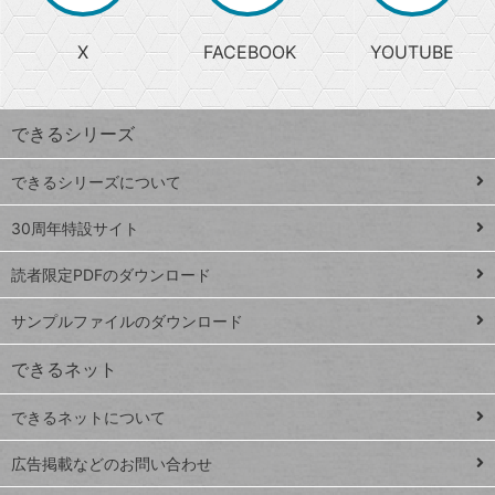
る
search
ら
急
X
FACEBOOK
YOUTUBE
探
上
検
昇
索
す
ワ
できるシリーズ
ー
ド
できるシリーズについて
Google
ト
スプレ
ッ
30周年特設サイト
ッドシ
プ
読者限定PDFのダウンロード
ート
ペ
iPhone
ー
サンプルファイルのダウンロード
VLOOKUP
ジ
できるネット
連載
できるネットについて
Excel Q&A
close
閉じ
トイアンナ流仕
広告掲載などのお問い合わせ
る
事術