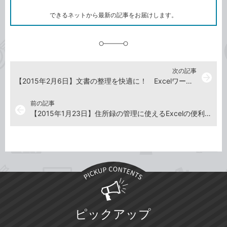
ー
ク
できるネットから最新の記事をお届けします。
に
追
加
次の記事
arrow_forward
【2015年2月6日】文書の整理を快適に！ Excelワークシート管理のワザ
前の記事
arrow_back
【2015年1月23日】住所録の管理に使えるExcelの便利ワザ
ピックアップ