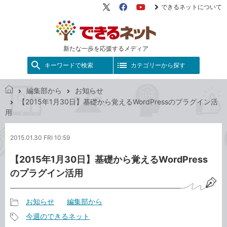
できるネットについて
X（旧
Facebook
YouTube
Twitter）
新たな一歩を応援するメディア
キーワードで検索
カテゴリーから探す
編集部から
お知らせ
で
【2015年1月30日】基礎から覚えるWordPressのプラグイン活
き
用
る
ネ
2015.01.30 FRI 10:59
ッ
ト
【2015年1月30日】基礎から覚えるWordPress
のプラグイン活用
お知らせ
編集部から
記
今週のできるネット
事
記