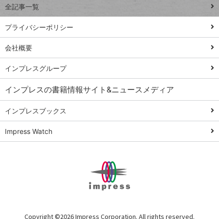
全記事一覧
PowerAutomate
ではじめる業務
プライバシーポリシー
の完全自動化
会社概要
AI議事録作成術
Windows 11
インプレスグループ
Q&A
インプレスの書籍情報サイト&ニュースメディア
Teams踏み込み
活用術
インプレスブックス
Excel講師の仕事
Impress Watch
術
エクセル時短
パワポ時短
Windows Tips
神保町ペロリ旅
俺のメルカリ
Copyright ©
2026 Impress Corporation. All rights reserved.