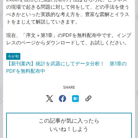
の現場で起きる問題に対して何をして、どの手法を使う
べきかといった実践的な考え方を、豊富な図解とイラス
トをまじえて解説していきます。
現在、「序文＋第1章」のPDFを無料配布中です。インプ
レスのページからダウンロードして、お試しください。
今が旬
【新刊案内】統計を武器にしてデータ分析！ 第1章の
PDFを無料配布中
SHARE
記事をシェアする
リ
X（旧
Facebook
は
ン
Twitter）
で
て
ク
で
シ
な
を
シ
ェ
ブ
この記事が気に入ったら
コ
ェ
ア
ッ
いいね！しよう
ピ
ア
ク
ー
マ