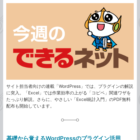
カ
事
テ
タ
ゴ
グ
リ
サイト担当者向けの連載「WordPress」では、プラグインの解説
に突入。「Excel」では作業効率の上がる「コピペ」関連ワザを
たっぷり解説。さらに、やさしい「Excel統計入門」のPDF無料
配布も開始しています。
基礎から覚えるWordPressのプラグイン活用