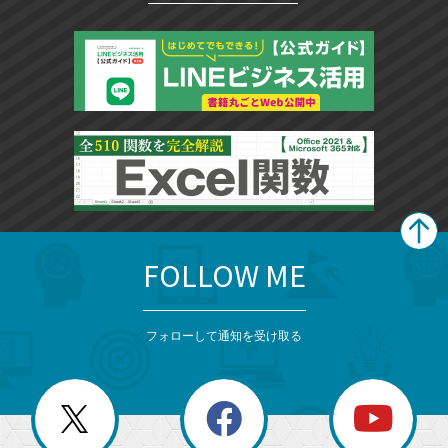
FOLLOW ME
search
format_list_bulleted
検
カ
検
カ
索
テ
メ
ゴ
索
テ
ニ
リ
フォローして通知を受け取る
ゴ
ュ
ー
ー
一
リ
を
覧
閉
を
ー
じ
閉
か
る
じ