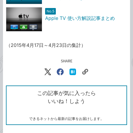
No.5
Apple TV 使い方解説記事まとめ
（2015年4月17日～4月23日の集計）
SHARE
記事をシェアする
リ
X（旧
Facebook
は
ン
Twitter）
で
て
ク
で
シ
な
を
シ
ェ
ブ
この記事が気に入ったら
コ
ェ
ア
ッ
いいね！しよう
ピ
ア
ク
ー
マ
ー
ク
できるネットから最新の記事をお届けします。
に
追