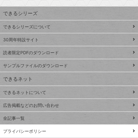
昇
索
す
ワ
できるシリーズ
ー
ド
できるシリーズについて
Google
ト
スプレ
ッ
30周年特設サイト
ッドシ
プ
読者限定PDFのダウンロード
ート
ペ
iPhone
ー
サンプルファイルのダウンロード
VLOOKUP
ジ
できるネット
連載
できるネットについて
Excel Q&A
close
閉じ
トイアンナ流仕
広告掲載などのお問い合わせ
る
事術
全記事一覧
PowerAutomate
ではじめる業務
プライバシーポリシー
の完全自動化