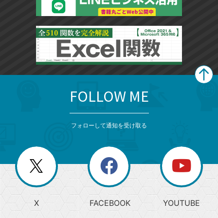
FOLLOW ME
search
format_list_bulleted
検
カ
検
カ
索
テ
メ
ゴ
索
テ
ニ
リ
フォローして通知を受け取る
ゴ
ュ
ー
ー
一
リ
を
覧
閉
を
ー
じ
閉
か
る
じ
る
search
ら
急
X
FACEBOOK
YOUTUBE
探
上
検