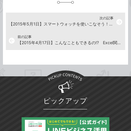
加
次の記事
arrow_forward
【2015年5月1日】スマートウォッチを使いこなそう！ Apple Watchの操作解説
前の記事
arrow_back
【2015年4月17日】こんなこともできるの!? Excel関数入門
ピックアップ