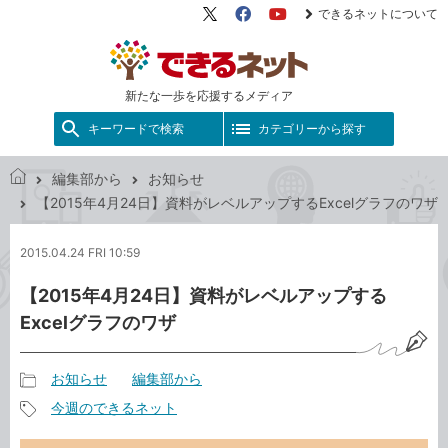
できるネットについて
X（旧
Facebook
YouTube
Twitter）
新たな一歩を応援するメディア
キーワードで検索
カテゴリーから探す
編集部から
お知らせ
で
【2015年4月24日】資料がレベルアップするExcelグラフのワザ
き
る
2015.04.24 FRI 10:59
ネ
ッ
【2015年4月24日】資料がレベルアップする
ト
Excelグラフのワザ
お知らせ
編集部から
記
今週のできるネット
事
記
カ