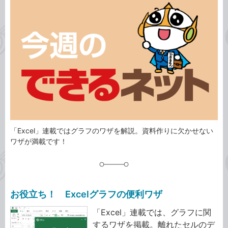
事
テ
タ
ゴ
グ
リ
「Excel」連載ではグラフのワザを解説。資料作りに欠かせない
ワザが満載です！
お役立ち！ Excelグラフの便利ワザ
「Excel」連載では、グラフに関
するワザを掲載。離れたセルのデ