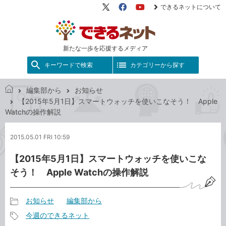
できるネットについて
X（旧
Facebook
YouTube
Twitter）
新たな一歩を応援するメディア
キーワードで検索
カテゴリーから探す
編集部から
お知らせ
で
【2015年5月1日】スマートウォッチを使いこなそう！ Apple
き
Watchの操作解説
る
ネ
2015.05.01 FRI 10:59
ッ
ト
【2015年5月1日】スマートウォッチを使いこな
そう！ Apple Watchの操作解説
お知らせ
編集部から
記
今週のできるネット
事
記