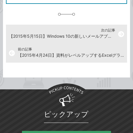
に
追
加
次の記事
arrow_forward
【2015年5月15日】Windows 10の新しいメールアプリでGmaiを使う
前の記事
arrow_back
【2015年4月24日】資料がレベルアップするExcelグラフのワザ
ピックアップ