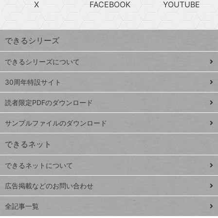
急
X
FACEBOOK
YOUTUBE
探
上
検
昇
索
す
ワ
できるシリーズ
ー
ド
できるシリーズについて
Google
ト
スプレ
ッ
30周年特設サイト
ッドシ
プ
読者限定PDFのダウンロード
ート
ペ
iPhone
ー
サンプルファイルのダウンロード
VLOOKUP
ジ
できるネット
連載
できるネットについて
Excel Q&A
close
閉じ
トイアンナ流仕
広告掲載などのお問い合わせ
る
事術
全記事一覧
PowerAutomate