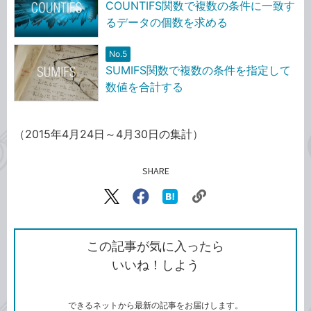
COUNTIFS関数で複数の条件に一致す
るデータの個数を求める
No.5
SUMIFS関数で複数の条件を指定して
数値を合計する
（2015年4月24日～4月30日の集計）
SHARE
記事をシェアする
リ
X（旧
Facebook
は
ン
Twitter）
で
て
ク
で
シ
な
を
シ
ェ
ブ
この記事が気に入ったら
コ
ェ
ア
ッ
いいね！しよう
ピ
ア
ク
ー
マ
ー
ク
できるネットから最新の記事をお届けします。