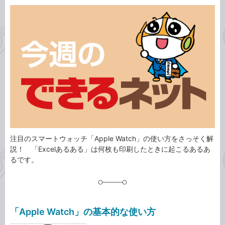
カ
事
テ
タ
ゴ
グ
リ
注目のスマートウォッチ「Apple Watch」の使い方をさっそく解
説！ 「Excelあるある」は何枚も印刷したときに起こるあるあ
るです。
「Apple Watch」の基本的な使い方