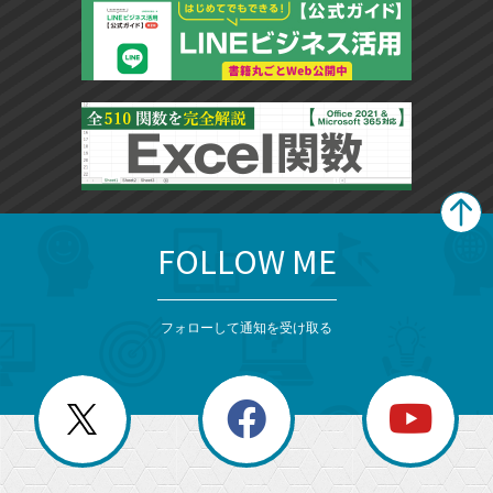
FOLLOW ME
search
format_list_bulleted
検
カ
検
カ
索
テ
メ
ゴ
索
テ
ニ
リ
フォローして通知を受け取る
ゴ
ュ
ー
ー
一
リ
を
覧
閉
を
ー
じ
閉
か
る
じ
る
search
ら