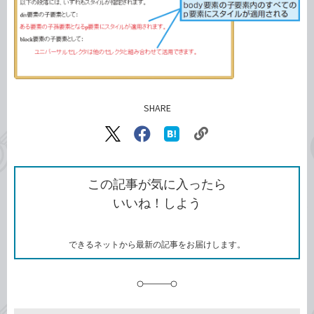
SHARE
記事をシェアする
リ
X（旧
Facebook
は
ン
Twitter）
で
て
ク
で
シ
な
を
シ
ェ
ブ
この記事が気に入ったら
コ
ェ
ア
ッ
いいね！しよう
ピ
ア
ク
ー
マ
ー
ク
できるネットから最新の記事をお届けします。
に
追
加