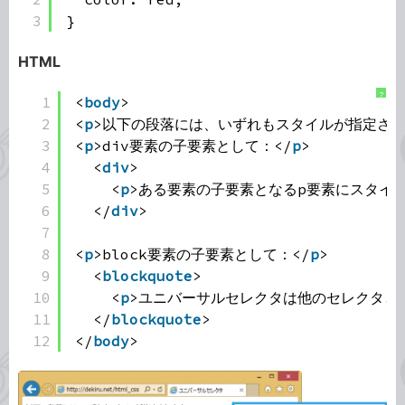
3
}
HTML
?
1
<
body
>
2
<
p
>以下の段落には、いずれもスタイルが指定され
3
<
p
>div要素の子要素として：</
p
>
4
<
div
>
5
<
p
>ある要素の子要素となるp要素にスタイル
6
</
div
>
7
8
<
p
>block要素の子要素として：</
p
>
9
<
blockquote
>
10
<
p
>ユニバーサルセレクタは他のセレクタと
11
</
blockquote
>
12
</
body
>