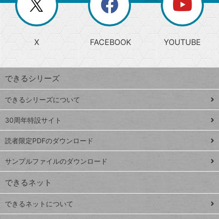
閉
を
ー
じ
閉
か
る
じ
る
search
ら
急
X
FACEBOOK
YOUTUBE
探
上
検
昇
索
す
ワ
できるシリーズ
ー
ド
できるシリーズについて
Google
ト
スプレ
ッ
30周年特設サイト
ッドシ
プ
読者限定PDFのダウンロード
ート
ペ
iPhone
ー
サンプルファイルのダウンロード
VLOOKUP
ジ
できるネット
連載
できるネットについて
Excel Q&A
close