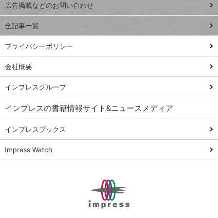
閉じ
トイアンナ流仕
広告掲載などのお問い合わせ
る
事術
全記事一覧
PowerAutomate
ではじめる業務
プライバシーポリシー
の完全自動化
会社概要
AI議事録作成術
Windows 11
インプレスグループ
Q&A
インプレスの書籍情報サイト&ニュースメディア
Teams踏み込み
活用術
インプレスブックス
Excel講師の仕事
Impress Watch
術
エクセル時短
パワポ時短
Windows Tips
神保町ペロリ旅