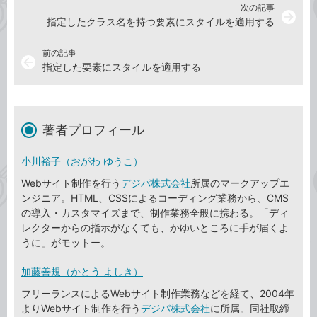
次の記事
arrow_forward
指定したクラス名を持つ要素にスタイルを適用する
前の記事
arrow_back
指定した要素にスタイルを適用する
著者プロフィール
小川裕子（おがわ ゆうこ）
Webサイト制作を行う
デジパ株式会社
所属のマークアップエ
ンジニア。HTML、CSSによるコーディング業務から、CMS
の導入・カスタマイズまで、制作業務全般に携わる。「ディ
レクターからの指示がなくても、かゆいところに手が届くよ
うに」がモットー。
加藤善規（かとう よしき）
フリーランスによるWebサイト制作業務などを経て、2004年
よりWebサイト制作を行う
デジパ株式会社
に所属。同社取締