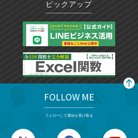
ピックアップ
FOLLOW ME
search
format_list_bulleted
検
カ
検
カ
索
テ
メ
ゴ
索
テ
ニ
リ
フォローして通知を受け取る
ゴ
ュ
ー
ー
一
リ
を
覧