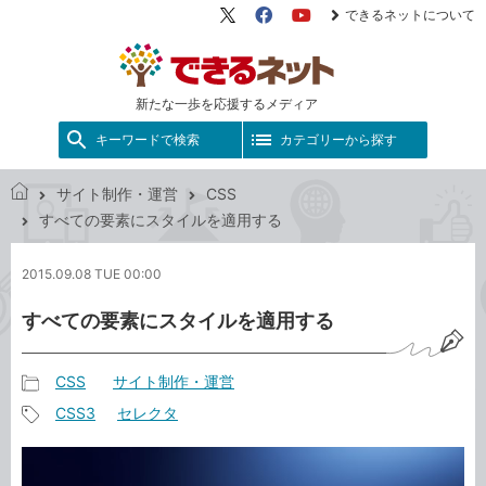
できるネットについて
X（旧
Facebook
YouTube
Twitter）
新たな一歩を応援するメディア
キーワードで検索
カテゴリーから探す
サイト制作・運営
CSS
で
すべての要素にスタイルを適用する
き
る
2015.09.08 TUE 00:00
ネ
ッ
すべての要素にスタイルを適用する
ト
CSS
サイト制作・運営
記
CSS3
セレクタ
事
記
カ
事
テ
タ