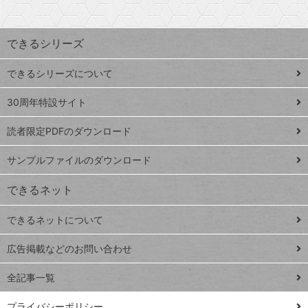
探
上
検
昇
索
す
ワ
できるシリーズ
ー
ド
できるシリーズについて
Google
ト
スプレ
ッ
30周年特設サイト
ッドシ
プ
読者限定PDFのダウンロード
ート
ペ
iPhone
ー
サンプルファイルのダウンロード
VLOOKUP
ジ
できるネット
連載
できるネットについて
Excel Q&A
close
閉じ
トイアンナ流仕
広告掲載などのお問い合わせ
る
事術
全記事一覧
PowerAutomate
ではじめる業務
プライバシーポリシー