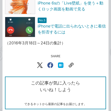
iPhone 6sの「Live壁紙」を使う＋動
くロック画面を動画で見る
No.5
iPhoneで電話に出られないときに着信
を拒否するには
（2016年3月18日～24日の集計）
SHARE
記事をシェアする
リ
X（旧
Facebook
は
ン
Twitter）
で
て
ク
で
シ
な
を
シ
ェ
ブ
この記事が気に入ったら
コ
ェ
ア
ッ
いいね！しよう
ピ
ア
ク
ー
マ
ー
ク
できるネットから最新の記事をお届けします。
に