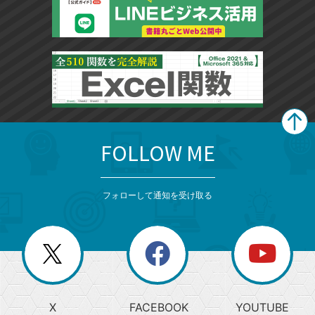
FOLLOW ME
search
format_list_bulleted
検
カ
検
カ
索
テ
メ
ゴ
索
テ
ニ
リ
フォローして通知を受け取る
ゴ
ュ
ー
ー
一
リ
を
覧
閉
を
ー
じ
閉
か
る
じ
る
search
ら
急
X
FACEBOOK
YOUTUBE