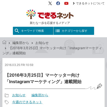
できるネットについて
X（旧
Facebook
YouTube
Twitter）
新たな一歩を応援するメディア
キーワードで検索
カテゴリーから探す
編集部から
お知らせ
で
【2016年3月25日】マーケッター向け「Instagramマーケティ
き
ング」連載開始
る
ネ
2016.03.25 FRI 10:59
ッ
ト
【2016年3月25日】マーケッター向け
「Instagramマーケティング」連載開始
お知らせ
編集部から
記
今週のできるネット
事
記