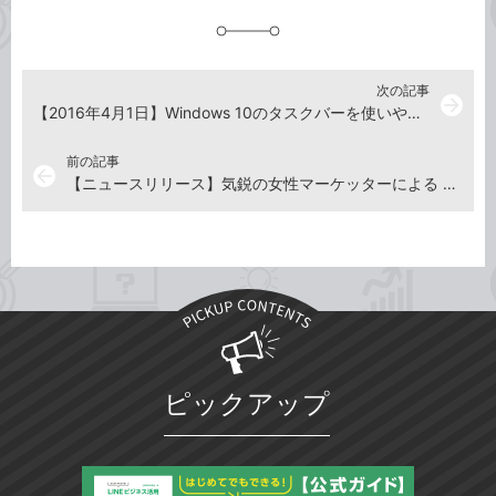
追
加
次の記事
arrow_forward
【2016年4月1日】Windows 10のタスクバーを使いやすくする便利ワザ8選
前の記事
arrow_back
【ニュースリリース】気鋭の女性マーケッターによる 急成長サービス「インスタ」の企業活用ガイド『できる100の新法則 Instagramマーケティング』を発売
ピックアップ