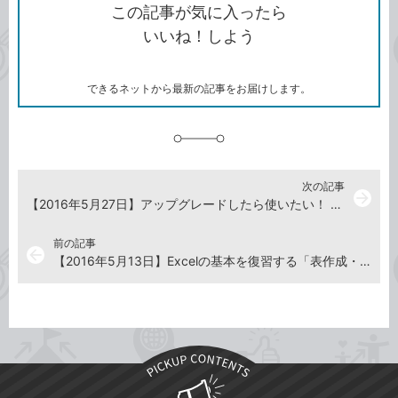
を
シ
ェ
ブ
この記事が気に入ったら
コ
ェ
ア
ッ
いいね！しよう
ピ
ア
ク
ー
マ
ー
ク
できるネットから最新の記事をお届けします。
に
追
加
次の記事
arrow_forward
【2016年5月27日】アップグレードしたら使いたい！ Windows 10の新機能と裏ワザ
前の記事
arrow_back
【2016年5月13日】Excelの基本を復習する「表作成・編集方法まとめ」