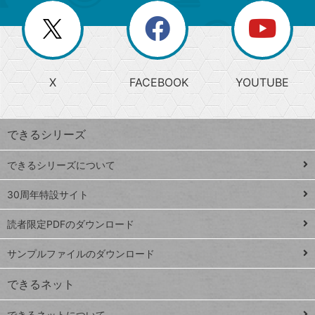
リ
を
覧
閉
を
ー
じ
閉
か
る
じ
る
search
ら
急
X
FACEBOOK
YOUTUBE
探
上
検
昇
索
す
ワ
できるシリーズ
ー
ド
できるシリーズについて
Google
ト
スプレ
ッ
30周年特設サイト
ッドシ
プ
読者限定PDFのダウンロード
ート
ペ
iPhone
ー
サンプルファイルのダウンロード
VLOOKUP
ジ
できるネット
連載
できるネットについて