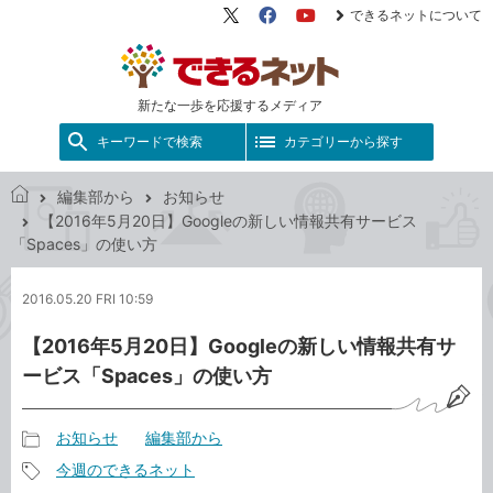
できるネットについて
X（旧
Facebook
YouTube
Twitter）
新たな一歩を応援するメディア
キーワードで検索
カテゴリーから探す
編集部から
お知らせ
で
【2016年5月20日】Googleの新しい情報共有サービス
き
「Spaces」の使い方
る
ネ
2016.05.20 FRI 10:59
ッ
ト
【2016年5月20日】Googleの新しい情報共有サ
ービス「Spaces」の使い方
お知らせ
編集部から
記
今週のできるネット
事
記