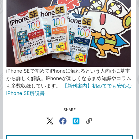
iPhone SEで初めてiPhoneに触れるという人向けに基本
から詳しく解説。iPhoneが楽しくなるまめ知識やコラム
も多数収録しています。
【新刊案内】初めてでも安心な
iPhone SE解説書
SHARE
記事をシェアする
リ
X（旧
Facebook
は
ン
Twitter）
で
て
ク
で
シ
な