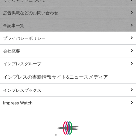
Excel Q&A
close
閉じ
トイアンナ流仕
広告掲載などのお問い合わせ
る
事術
全記事一覧
PowerAutomate
ではじめる業務
プライバシーポリシー
の完全自動化
会社概要
AI議事録作成術
Windows 11
インプレスグループ
Q&A
インプレスの書籍情報サイト&ニュースメディア
Teams踏み込み
活用術
インプレスブックス
Excel講師の仕事
Impress Watch
術
エクセル時短
パワポ時短
Windows Tips