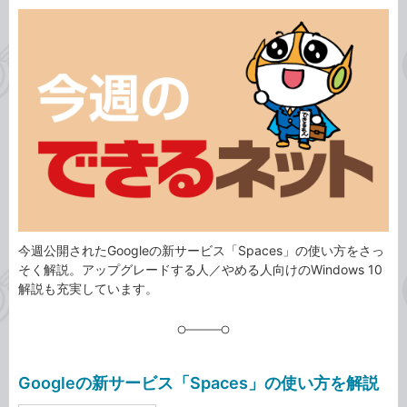
カ
事
テ
タ
ゴ
グ
リ
今週公開されたGoogleの新サービス「Spaces」の使い方をさっ
そく解説。アップグレードする人／やめる人向けのWindows 10
解説も充実しています。
Googleの新サービス「Spaces」の使い方を解説