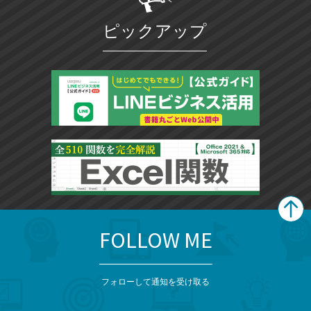
ピックアップ
FOLLOW ME
search
format_list_bulleted
検
カ
検
カ
索
テ
メ
ゴ
索
テ
ニ
リ
フォローして通知を受け取る
ゴ
ュ
ー
ー
一