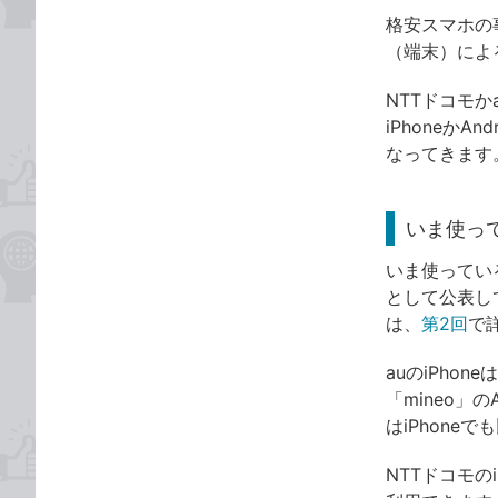
格安スマホの
（端末）によ
NTTドコモか
iPhoneか
なってきます
いま使って
いま使ってい
として公表し
は、
第2回
で
auのiPho
「mineo」
はiPhone
NTTドコモの