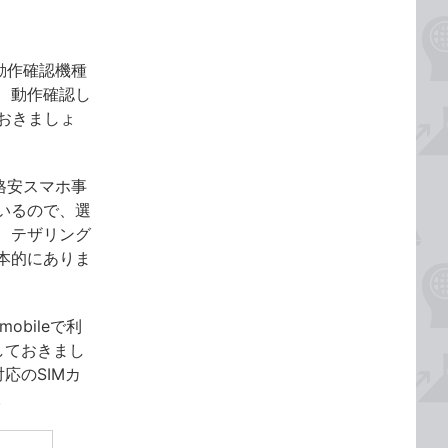
動作確認機種
、動作確認し
おきましょ
う格安スマホ事
ているので、選
、テザリング
本的にありま
obileで利
しておきまし
応のSIMカ
。