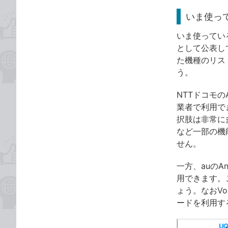
いま使って
いま使ってい
として公表し
た機種のリス
う。
NTTドコモの
業者で利用でき
択肢は非常に
など一部の機
せん。
一方、auのAn
用できます。
ょう。なおVo
ードを利用す