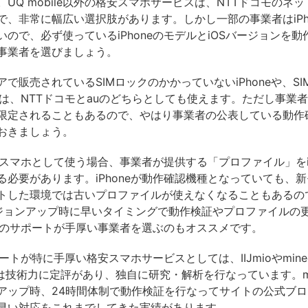
UQ mobile以外の格安スマホサービスは、NTTドコモのネ
で、非常に幅広い選択肢があります。しかし一部の事業者はiPh
いので、必ず使っているiPhoneのモデルとiOSバージョンを
事業者を選びましょう。
で販売されているSIMロックのかかっていないiPhoneや、S
neは、NTTドコモとauのどちらとしても使えます。ただし事業
限定されることもあるので、やはり事業者の公表している動作
おきましょう。
格安スマホとして使う場合、事業者が提供する「プロファイル」をiP
る必要があります。iPhoneが動作確認機種となっていても、新
トした環境では古いプロファイルが使えなくなることもあるの
ージョンアップ時に早いタイミングで動作検証やプロファイルの
oneのサポートが手厚い事業者を選ぶのもオススメです。
サポートが特に手厚い格安スマホサービスとしては、IIJmioやmin
ioは技術力に定評があり、独自に研究・解析を行なっています。min
アップ時、24時間体制で動作検証を行なってサイトの公式ブ
早い対応をこれまでしてきた実績があります。