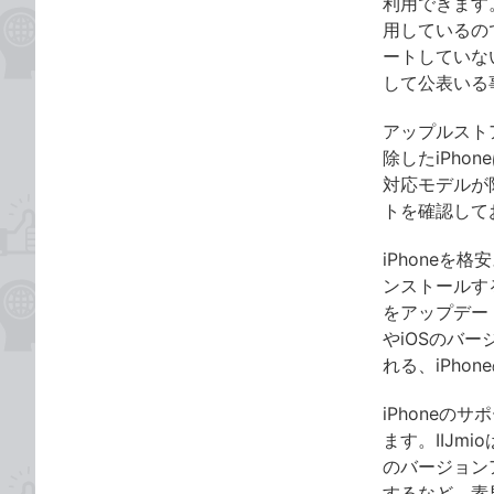
利用できます。
用しているの
ートしていな
して公表いる
アップルストア
除したiPho
対応モデルが
トを確認して
iPhoneを
ンストールす
をアップデー
やiOSのバ
れる、iPh
iPhoneの
ます。IIJm
のバージョン
するなど、素