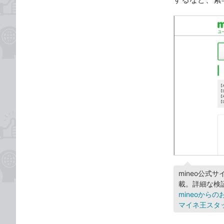
mineo公式
載。詳細な検
mineoから
マイネ王スタ