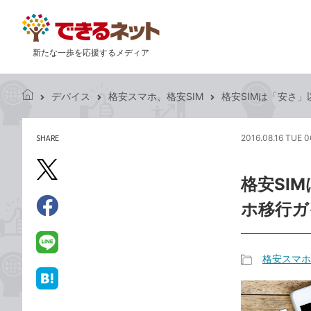
新たな一歩を応援するメディア
デバイス
格安スマホ、格安SIM
格安SIMは「安さ
で
き
る
SHARE
2016.08.16 TUE 0
記
ネ
事
ッ
を
X（旧
ト
格安SI
シ
Twitter）
ェ
ホ移行ガ
で
ア
Facebook
す
シ
で
る
ェ
シ
LINE
格安スマホ
ア
ェ
で
記
ア
送
は
事
る
て
カ