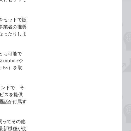
をセットで販
事業者の推奨
なったりしま
とも可能で
obileや
e 5s）を取
ブランドで、そ
ービスを提供
通話が付属す
で買ってその他
最新機種が使