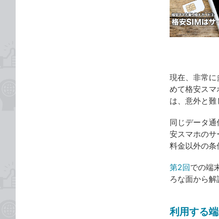
な
テ
ブ
ゴ
ッ
リ
ク
マ
ー
ク
現在、非常に
に
めて格安スマ
追
は、意外と難
加
同じデータ通
安スマホのサ
料金以外の条
第2回
での端
ろな面から解
利用する端