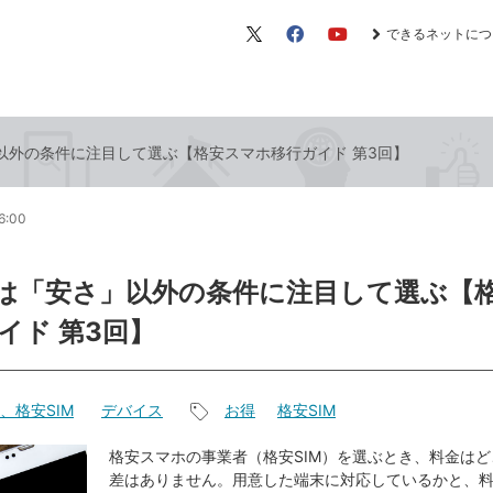
できるネットにつ
X（旧
Facebook
YouTube
Twitter）
」以外の条件に注目して選ぶ【格安スマホ移行ガイド 第3回】
6:00
Mは「安さ」以外の条件に注目して選ぶ【
イド 第3回】
、格安SIM
デバイス
お得
格安SIM
記
事
格安スマホの事業者（格安SIM）を選ぶとき、料金は
差はありません。用意した端末に対応しているかと、
タ