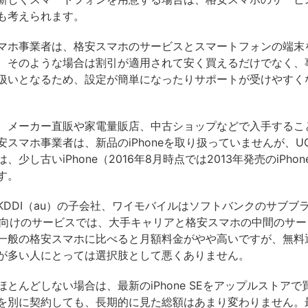
も考えられます。
マホ事業者は、格安スマホのサービスとスマートフォンの端末
。そのような場合は割引が適用されて安く買えるだけでなく、
扱いとなるため、設定が簡単になったりサポートが受けやすく
、メーカー直販や家電量販店、中古ショップなどで入手するこ
スマホ事業者は、新品のiPhoneを取り扱っていませんが、UQ m
少し古いiPhone（2016年8月時点では2013年発売のiPhon
す。
leはKDDI（au）の子会社、ワイモバイルはソフトバンクのサブ
one向けのサービスでは、大手キャリアと格安スマホの中間のサ
一般の格安スマホに比べると月額料金がやや高いですが、無料
が多い人にとっては選択肢として悪くありません。
ほとんどしない場合は、最新のiPhone SEをアップルストア
を別に契約しても、長期的に見た総額はあまり変わりません。