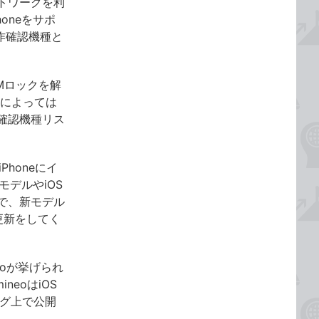
ットワークを利
oneをサポ
動作確認機種と
IMロックを解
者によっては
確認機種リス
honeにイ
モデルやiOS
で、新モデル
更新をしてく
eoが挙げられ
eoはiOS
ログ上で公開