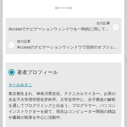
追
加
次の記事
arrow_forward
Accessでナビゲーションウィンドウを一時的に消して画面を広く使う方法
前の記事
arrow_back
Accessのナビゲーションウィンドウで目的のオブジェクトをすばやく見つける方法
著者プロフィール
きたみあきこ
東京都生まれ、神奈川県在住。テクニカルライター。お茶の
水女子大学理学部化学科卒。大学在学中に、分子構造の解析
を通してプログラミングと出会う。プログラマー、パソコン
インストラクターを経て、現在はコンピューター関係の雑誌
や書籍の執筆を中心に活動中。