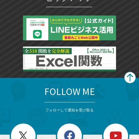
FOLLOW ME
search
format_list_bulleted
検
カ
検
カ
索
テ
メ
ゴ
索
テ
ニ
リ
フォローして通知を受け取る
ゴ
ュ
ー
ー
一
リ
を
覧
閉
を
ー
じ
閉