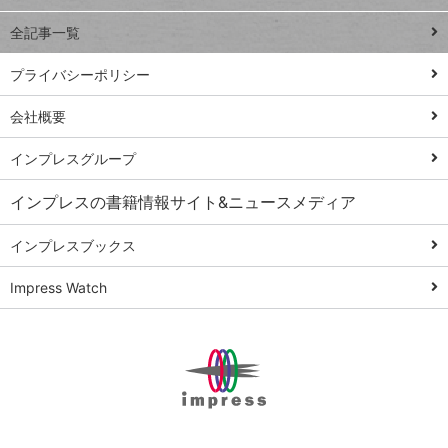
事術
全記事一覧
PowerAutomate
ではじめる業務
プライバシーポリシー
の完全自動化
会社概要
AI議事録作成術
Windows 11
インプレスグループ
Q&A
インプレスの書籍情報サイト&ニュースメディア
Teams踏み込み
活用術
インプレスブックス
Excel講師の仕事
Impress Watch
術
エクセル時短
パワポ時短
Windows Tips
神保町ペロリ旅