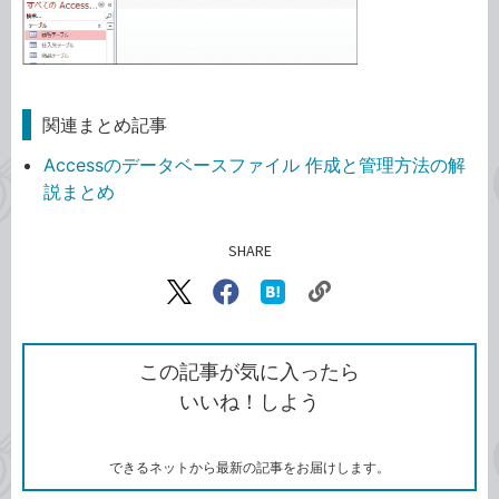
関連まとめ記事
Accessのデータベースファイル 作成と管理方法の解
説まとめ
SHARE
記事をシェアする
リ
X（旧
Facebook
は
ン
Twitter）
で
て
ク
で
シ
な
を
シ
ェ
ブ
この記事が気に入ったら
コ
ェ
ア
ッ
いいね！しよう
ピ
ア
ク
ー
マ
ー
ク
できるネットから最新の記事をお届けします。
に