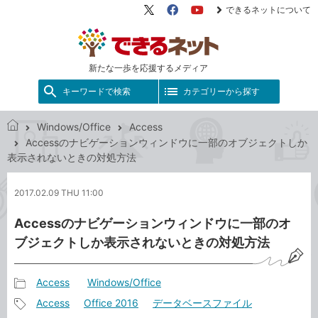
できるネットについて
X（旧
Facebook
YouTube
Twitter）
新たな一歩を応援するメディア
キーワードで検索
カテゴリーから探す
Windows/Office
Access
で
Accessのナビゲーションウィンドウに一部のオブジェクトしか
き
表示されないときの対処方法
る
ネ
2017.02.09 THU 11:00
ッ
ト
Accessのナビゲーションウィンドウに一部のオ
ブジェクトしか表示されないときの対処方法
Access
Windows/Office
記
Access
Office 2016
データベースファイル
事
記