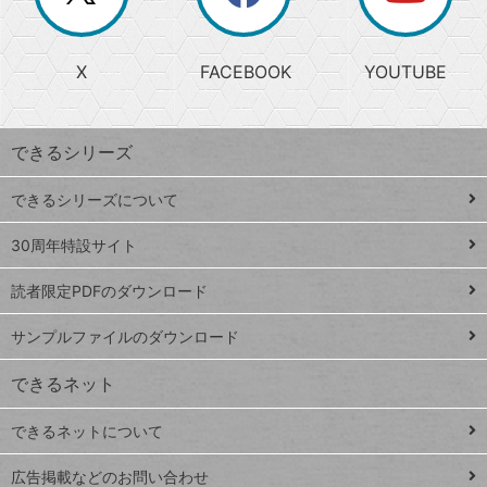
か
る
じ
る
search
ら
急
X
FACEBOOK
YOUTUBE
探
上
検
昇
索
す
ワ
できるシリーズ
ー
ド
できるシリーズについて
Google
ト
スプレ
ッ
30周年特設サイト
ッドシ
プ
読者限定PDFのダウンロード
ート
ペ
iPhone
ー
サンプルファイルのダウンロード
VLOOKUP
ジ
できるネット
連載
できるネットについて
Excel Q&A
close
閉じ
トイアンナ流仕
広告掲載などのお問い合わせ
る