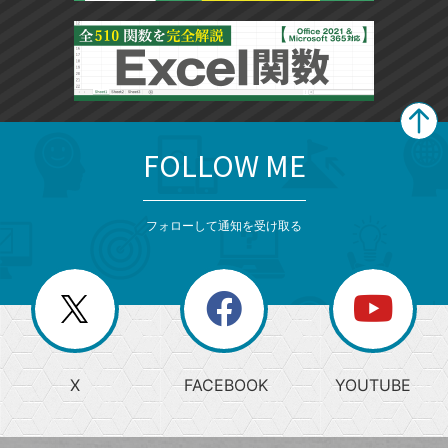
FOLLOW ME
search
format_list_bulleted
検
カ
検
カ
索
テ
メ
ゴ
索
テ
ニ
リ
フォローして通知を受け取る
ゴ
ュ
ー
ー
一
リ
を
覧
閉
を
ー
じ
閉
か
る
じ
る
search
ら
急
X
FACEBOOK
YOUTUBE
探
上
検
昇
索
す
ワ