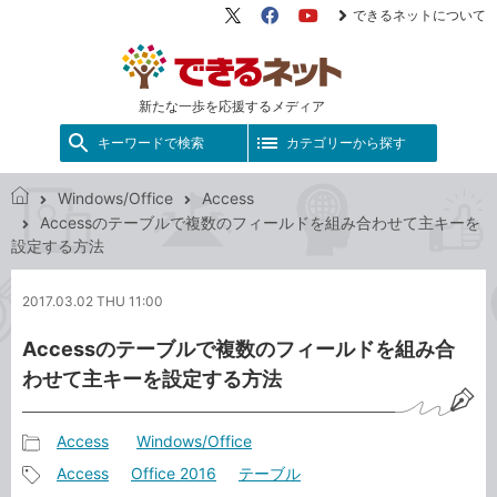
できるネットについて
X（旧
Facebook
YouTube
Twitter）
新たな一歩を応援するメディア
キーワードで検索
カテゴリーから探す
Windows/Office
Access
で
Accessのテーブルで複数のフィールドを組み合わせて主キーを
き
設定する方法
る
ネ
2017.03.02 THU 11:00
ッ
ト
Accessのテーブルで複数のフィールドを組み合
わせて主キーを設定する方法
Access
Windows/Office
記
Access
Office 2016
テーブル
事
記