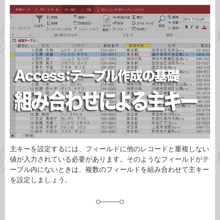
カ
事
テ
タ
ゴ
グ
リ
主キーを設定するには、フィールドに他のレコードと重複しない
値が入力されている必要があります。そのようなフィールドがテ
ーブル内にないときは、複数のフィールドを組み合わせて主キー
を設定しましょう。