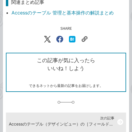
関連まとめ記事
Accessのテーブル 管理と基本操作の解説まとめ
SHARE
記事をシェアする
リ
X（旧
Facebook
は
ン
Twitter）
で
て
ク
で
シ
な
を
シ
ェ
ブ
この記事が気に入ったら
コ
ェ
ア
ッ
いいね！しよう
ピ
ア
ク
ー
マ
ー
ク
できるネットから最新の記事をお届けします。
に
追
加
次の記事
arrow_forward
Accessのテーブル（デザインビュー）の［フィールドサイズ］とは