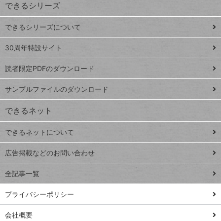
できるシリーズ
ー
ド
できるシリーズについて
Google
ト
スプレ
ッ
30周年特設サイト
ッドシ
プ
読者限定PDFのダウンロード
ート
ペ
iPhone
ー
サンプルファイルのダウンロード
VLOOKUP
ジ
できるネット
連載
できるネットについて
Excel Q&A
close
閉じ
トイアンナ流仕
広告掲載などのお問い合わせ
る
事術
全記事一覧
PowerAutomate
ではじめる業務
プライバシーポリシー
の完全自動化
会社概要
AI議事録作成術