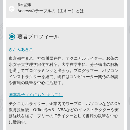
前の記事
arrow_back
Accessのテーブルの［主キー］とは
著者プロフィール
きたみあきこ
東京都生まれ、神奈川県在住。テクニカルライター。お茶の
水女子大学理学部化学科卒。大学在学中に、分子構造の解析
を通してプログラミングと出会う。プログラマー、パソコン
インストラクターを経て、現在はコンピューター関係の雑誌
や書籍の執筆を中心に活動中。
国本温子（くにもと あつこ）
テクニカルライター。企業内でワープロ、パソコンなどのOA
教育担当後、OfficeやVB、VBAなどのインストラクターや実
務経験を経て、フリーのITライターとして書籍の執筆を中心
に活動中。