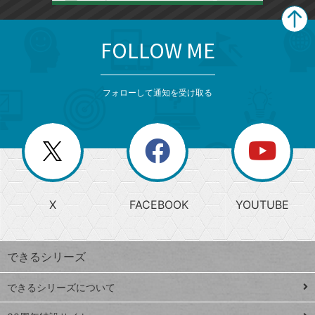
FOLLOW ME
search
format_list_bulleted
検
カ
検
カ
索
テ
メ
ゴ
索
テ
ニ
リ
フォローして通知を受け取る
ゴ
ュ
ー
ー
一
リ
を
覧
閉
を
ー
じ
閉
か
る
じ
る
search
ら
急
X
FACEBOOK
YOUTUBE
探
上
検
昇
索
す
ワ
できるシリーズ
ー
ド
できるシリーズについて
Google
ト
スプレ