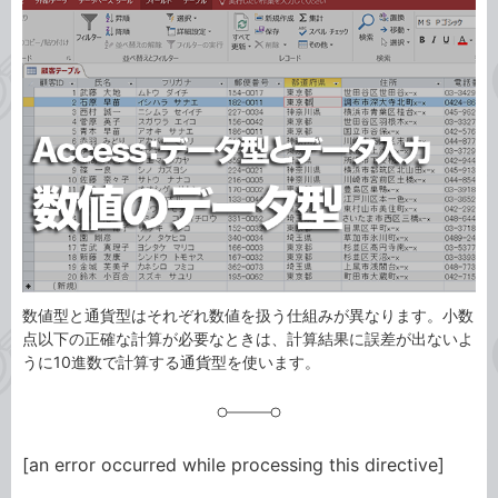
事
テ
タ
ゴ
グ
リ
数値型と通貨型はそれぞれ数値を扱う仕組みが異なります。小数
点以下の正確な計算が必要なときは、計算結果に誤差が出ないよ
うに10進数で計算する通貨型を使います。
[an error occurred while processing this directive]