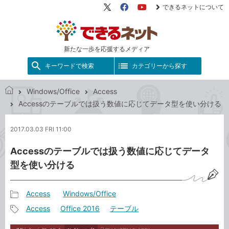
できるネットについて
X（旧
Facebook
YouTube
Twitter）
新たな一歩を応援するメディア
キーワードで検索
カテゴリーから探す
Windows/Office
Access
で
Accessのテーブルでは扱う数値に応じてデータ型を使い分ける
き
る
2017.03.03 FRI 11:00
ネ
ッ
Accessのテーブルでは扱う数値に応じてデータ
ト
型を使い分ける
Access
Windows/Office
記
Access
Office 2016
テーブル
事
記
カ