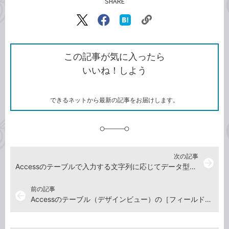
SHARE
記事をシェアする
リ
X（旧
Facebook
は
ン
Twitter）
で
て
ク
で
シ
な
を
シ
ェ
ブ
この記事が気に入ったら
コ
ェ
ア
ッ
いいね！しよう
ピ
ア
ク
ー
マ
ー
ク
できるネットから最新の記事をお届けします。
に
追
加
次の記事
arrow_forward
Accessのテーブルで入力する文字列に応じてデータ型を使い分ける
前の記事
arrow_back
Accessのテーブル（デザインビュー）の［フィールドサイズ］とは