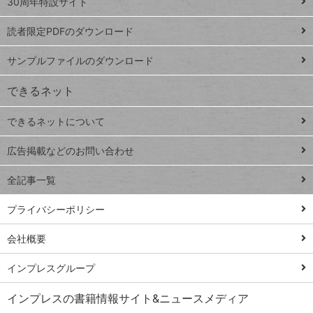
ッ
30周年特設サイト
ッドシ
プ
読者限定PDFのダウンロード
ート
ペ
iPhone
ー
サンプルファイルのダウンロード
VLOOKUP
ジ
できるネット
連載
できるネットについて
Excel Q&A
close
閉じ
トイアンナ流仕
広告掲載などのお問い合わせ
る
事術
全記事一覧
PowerAutomate
ではじめる業務
プライバシーポリシー
の完全自動化
会社概要
AI議事録作成術
Windows 11
インプレスグループ
Q&A
インプレスの書籍情報サイト&ニュースメディア
Teams踏み込み