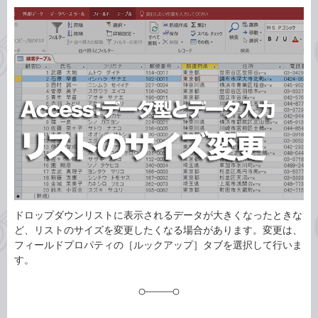
カ
事
テ
タ
ゴ
グ
リ
ドロップダウンリストに表示されるデータが大きくなったときな
ど、リストのサイズを変更したくなる場合があります。変更は、
フィールドプロパティの［ルックアップ］タブを選択して行いま
す。