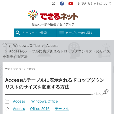
できるネットについて
X（旧
Facebook
YouTube
Twitter）
新たな一歩を応援するメディア
キーワードで検索
カテゴリーから探す
Windows/Office
Access
で
Accessのテーブルに表示されるドロップダウンリストのサイズ
き
を変更する方法
る
ネ
2017.03.10 FRI 11:00
ッ
ト
Accessのテーブルに表示されるドロップダウン
リストのサイズを変更する方法
Access
Windows/Office
記
Access
Office 2016
テーブル
事
記