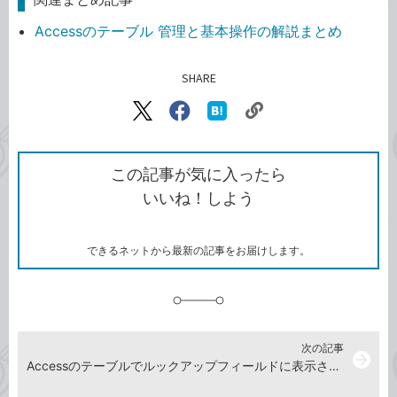
Accessのテーブル 管理と基本操作の解説まとめ
SHARE
記事をシェアする
リ
X（旧
Facebook
は
ン
Twitter）
で
て
ク
で
シ
な
を
シ
ェ
ブ
この記事が気に入ったら
コ
ェ
ア
ッ
いいね！しよう
ピ
ア
ク
ー
マ
ー
ク
できるネットから最新の記事をお届けします。
に
追
加
次の記事
arrow_forward
Accessのテーブルでルックアップフィールドに表示されるデータを直接指定する方法