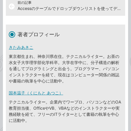
前の記事
arrow_back
Accessのテーブルでドロップダウンリストを使ってデータを一覧から入力する方法
著者プロフィール
きたみあきこ
東京都生まれ、神奈川県在住。テクニカルライター。お茶の
水女子大学理学部化学科卒。大学在学中に、分子構造の解析
を通してプログラミングと出会う。プログラマー、パソコン
インストラクターを経て、現在はコンピューター関係の雑誌
や書籍の執筆を中心に活動中。
国本温子（くにもと あつこ）
テクニカルライター。企業内でワープロ、パソコンなどのOA
教育担当後、OfficeやVB、VBAなどのインストラクターや実
務経験を経て、フリーのITライターとして書籍の執筆を中心
に活動中。