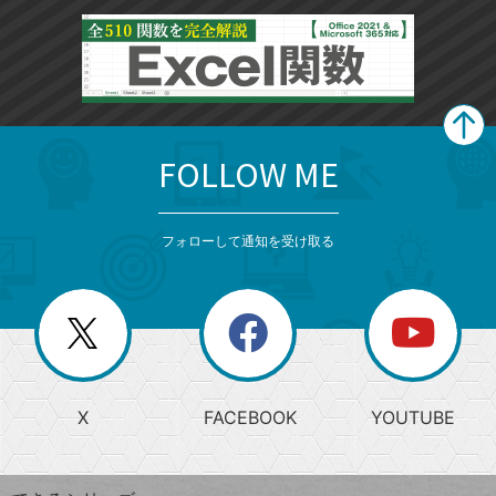
FOLLOW ME
search
format_list_bulleted
検
カ
検
カ
索
テ
メ
ゴ
索
テ
ニ
リ
フォローして通知を受け取る
ゴ
ュ
ー
ー
一
リ
を
覧
閉
を
ー
じ
閉
か
る
じ
る
search
ら
急
X
FACEBOOK
YOUTUBE
探
上
検
昇
索
す
ワ