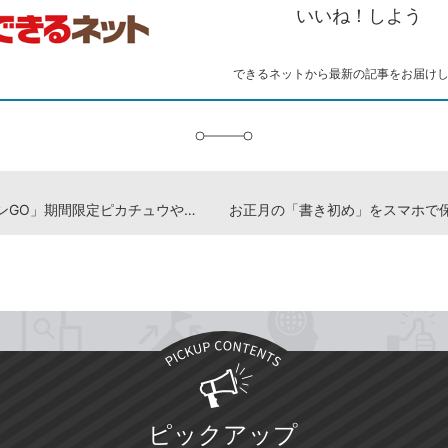
ピ
ア
ク
いいね！しよう
ー
マ
ー
ク
できるネットから最新の記事をお届け
に
追
加
「ポケモンGO」期間限定ピカチュウや新ポケモンが登場！ 【2016年12月16日】
ピックアップ