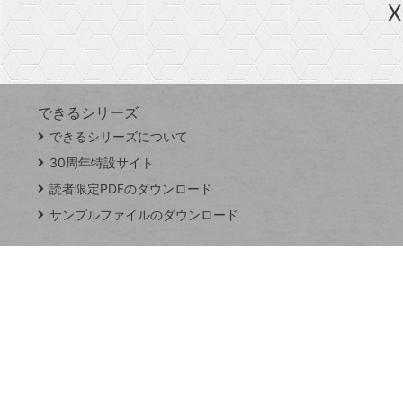
X
探
Googleスプレッドシート
iPhone
VLOOKUP
す
できるシリーズ
close
できるシリーズについて
閉
ト
じ
ッ
30周年特設サイト
る
プ
読者限定PDFのダウンロード
ペ
サンプルファイルのダウンロード
ー
ジ
連載
Excel Q&A
トイアンナ流仕
事術