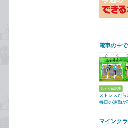
な
テ
ブ
ゴ
ッ
リ
ク
マ
ー
ク
電車の中で
に
追
加
おすすめ記事
ストレスだら
毎日の通勤が
マインクラ