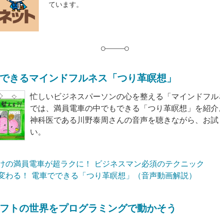
ています。
グ
できるマインドフルネス「つり革瞑想」
忙しいビジネスパーソンの心を整える「マインドフル
では、満員電車の中でもできる「つり革瞑想」を紹介
神科医である川野泰周さんの音声を聴きながら、お試
い。
けの満員電車が超ラクに！ ビジネスマン必須のテクニック
変わる！ 電車でできる「つり革瞑想」（音声動画解説）
フトの世界をプログラミングで動かそう