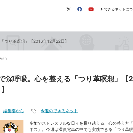
できるネットにつ
X（旧
Facebook
YouTube
Twitter）
つり革瞑想」【2016年12月22日】
7:30
で深呼吸。心を整える「つり革瞑想」【2
日】
編集部から
今週のできるネット
記
事
多忙でストレスフルな日々を乗り越える、心の整え方
ネス」。今週は満員電車の中でも実践できる「つり革
タ