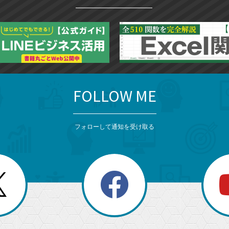
FOLLOW ME
フォローして通知を受け取る
search
検
索