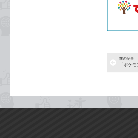
前の記事
arrow_back