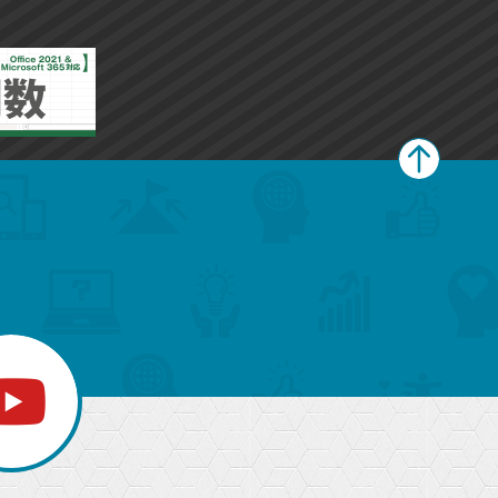
ペ
ー
ジ
上
部
へ