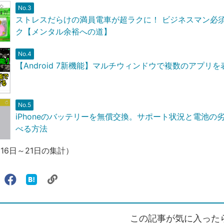
No.3
ストレスだらけの満員電車が超ラクに！ ビジネスマン必
ク【メンタル余裕への道】
No.4
【Android 7新機能】マルチウィンドウで複数のアプリ
No.5
iPhoneのバッテリーを無償交換。サポート状況と電池の
べる方法
月16日～21日の集計）
リ
X（旧
Facebook
は
ェアする
ン
witter）
で
て
ク
で
シ
な
を
シ
ェ
ブ
この記事が気に入った
コ
ェ
ア
ッ