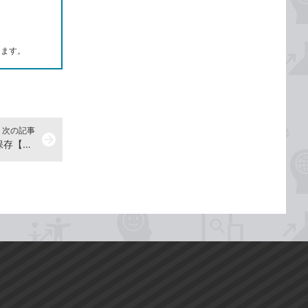
します。
次の記事
arrow_forward
お正月の「書き初め」をスマホで保存【2017年1月6日】