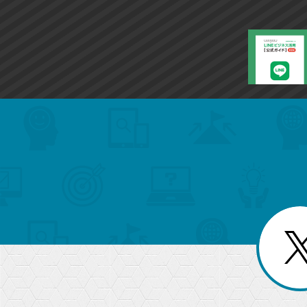
search
format_list_bulleted
検
カ
検
カ
索
テ
メ
ゴ
索
テ
ニ
リ
ュ
ー
ゴ
ー
一
を
覧
リ
閉
を
じ
閉
ー
る
じ
る
か
ら
急上昇ワード