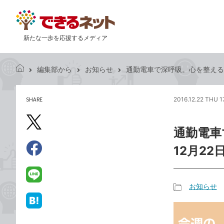
新たな一歩を応援するメディア
編集部から
お知らせ
通勤電車で深呼吸。心を整える「
で
き
る
SHARE
2016.12.22 THU 1
記
ネ
事
ッ
を
X（旧
ト
通勤電車
シ
Twitter）
ェ
12月22
で
ア
Facebook
す
シ
で
る
ェ
シ
LINE
お知らせ
ア
ェ
で
記
ア
送
は
事
る
て
カ