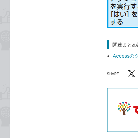
関連まとめ
Acces
SHARE
記事をシ
T