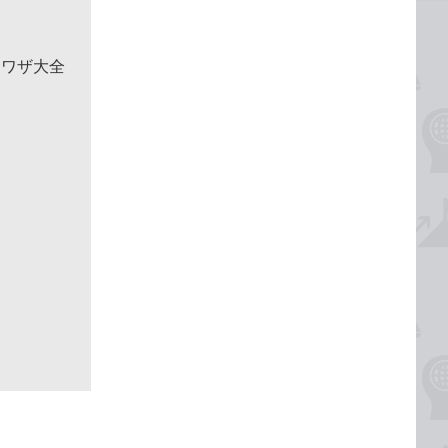
利ワザ大全