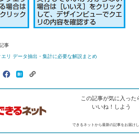
記事
sのクエリ データ抽出・集計に必要な解説まとめ
リ
X（旧
Facebook
は
ェアする
ン
witter）
で
て
ク
で
シ
な
を
シ
ェ
ブ
この記事が気に入った
コ
ェ
ア
ッ
ピ
ア
ク
いいね！しよう
ー
マ
ー
ク
できるネットから最新の記事をお届け
に
追
加