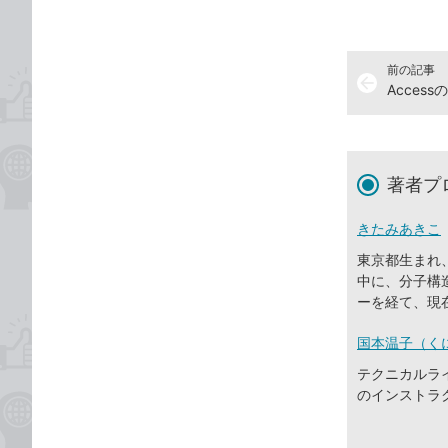
前の記事
arrow_back
著者プ
きたみあきこ
東京都生まれ
中に、分子構
ーを経て、現
国本温子（く
テクニカルライ
のインストラ