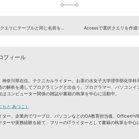
Accessのクエリにテーブルと同じ名前を付けられる？
Accessで選択クエリを作
ロフィール
、神奈川県在住。テクニカルライター。お茶の水女子大学理学部化学科
造の解析を通してプログラミングと出会う。プログラマー、パソコンイ
在はコンピューター関係の雑誌や書籍の執筆を中心に活動中。
にもと あつこ）
ター。企業内でワープロ、パソコンなどのOA教育担当後、OfficeやVB
クターや実務経験を経て、フリーのITライターとして書籍の執筆を中心