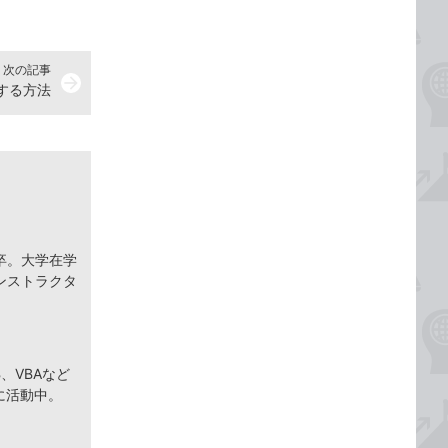
次の記事
arrow_forward
成する方法
卒。大学在学
ンストラクタ
、VBAなど
に活動中。