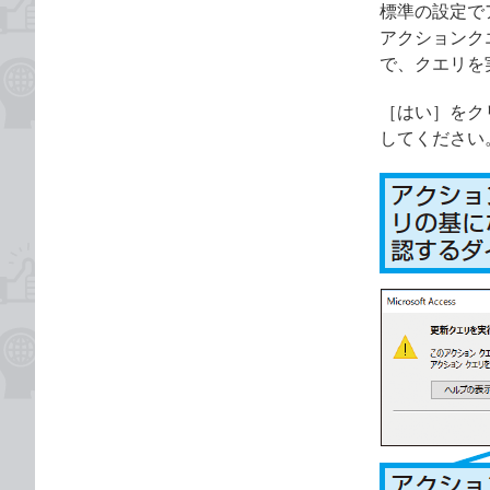
標準の設定で
アクションク
で、クエリを
［はい］をク
してください