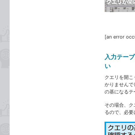
ゴ
な
リ
ブ
ッ
ク
マ
[an error occ
ー
ク
に
入力テーブ
追
い
加
クエリを開こ
かりませんで
の基になるテ
その場合、ク
るので、必要