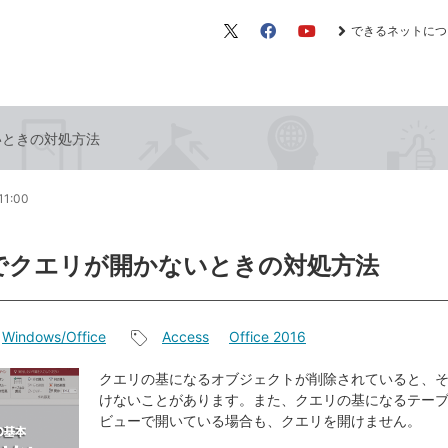
できるネットにつ
X（旧
Facebook
YouTube
Twitter）
ないときの対処方法
11:00
ssでクエリが開かないときの対処方法
Windows/Office
Access
Office 2016
記
事
クエリの基になるオブジェクトが削除されていると、
けないことがあります。また、クエリの基になるテー
タ
ビューで開いている場合も、クエリを開けません。
グ