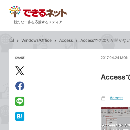
新たな一歩を応援するメディア
Windows/Office
Access
Accessでクエリが開か
で
き
る
SHARE
2017.04.24 MON 
記
ネ
事
ッ
を
X（旧
ト
Acce
シ
Twitter）
ェ
で
ア
Facebook
す
シ
で
Access
る
ェ
記
シ
LINE
ア
事
ェ
で
カ
ア
送
は
テ
る
て