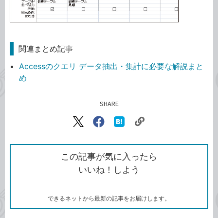
関連まとめ記事
Accessのクエリ データ抽出・集計に必要な解説まと
め
SHARE
記事をシェアする
リ
X（旧
Facebook
は
ン
Twitter）
で
て
ク
で
シ
な
を
シ
ェ
ブ
この記事が気に入ったら
コ
ェ
ア
ッ
いいね！しよう
ピ
ア
ク
ー
マ
ー
ク
できるネットから最新の記事をお届けします。
に
追