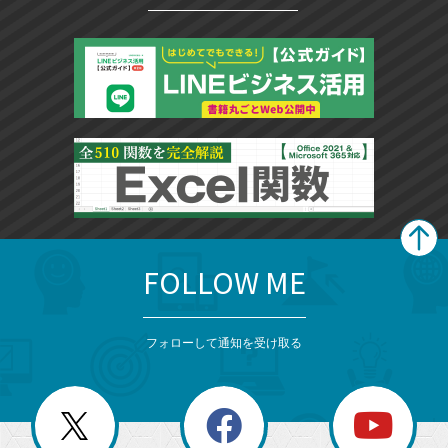
FOLLOW ME
search
format_list_bulleted
検
カ
検
カ
索
テ
メ
ゴ
索
テ
ニ
リ
フォローして通知を受け取る
ゴ
ュ
ー
ー
一
リ
を
覧
閉
を
ー
じ
閉