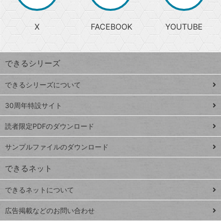
か
る
じ
る
search
ら
急
X
FACEBOOK
YOUTUBE
探
上
検
昇
索
す
ワ
できるシリーズ
ー
ド
できるシリーズについて
Google
ト
スプレ
ッ
30周年特設サイト
ッドシ
プ
読者限定PDFのダウンロード
ート
ペ
iPhone
ー
サンプルファイルのダウンロード
VLOOKUP
ジ
できるネット
連載
できるネットについて
Excel Q&A
close
閉じ
トイアンナ流仕
広告掲載などのお問い合わせ
る