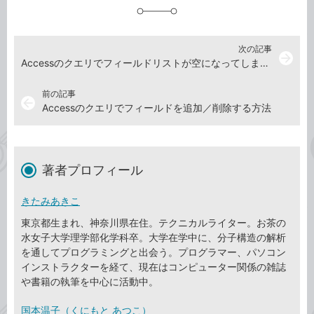
加
次の記事
arrow_forward
Accessのクエリでフィールドリストが空になってしまったときの対処方法
前の記事
arrow_back
Accessのクエリでフィールドを追加／削除する方法
著者プロフィール
きたみあきこ
東京都生まれ、神奈川県在住。テクニカルライター。お茶の
水女子大学理学部化学科卒。大学在学中に、分子構造の解析
を通してプログラミングと出会う。プログラマー、パソコン
インストラクターを経て、現在はコンピューター関係の雑誌
や書籍の執筆を中心に活動中。
国本温子（くにもと あつこ）