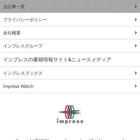
事術
全記事一覧
PowerAutomate
ではじめる業務
プライバシーポリシー
の完全自動化
会社概要
AI議事録作成術
Windows 11
インプレスグループ
Q&A
インプレスの書籍情報サイト&ニュースメディア
Teams踏み込み
活用術
インプレスブックス
Excel講師の仕事
Impress Watch
術
エクセル時短
パワポ時短
Windows Tips
神保町ペロリ旅
俺のメルカリ