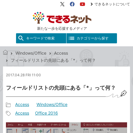
できるネットについて
X（旧
Facebook
YouTube
Twitter）
新たな一歩を応援するメディア
キーワードで検索
カテゴリーから探す
Windows/Office
Access
で
フィールドリストの先頭にある「*」って何？
き
る
2017.04.28 FRI 11:00
ネ
ッ
フィールドリストの先頭にある「*」って何？
ト
Access
Windows/Office
記
Access
Office 2016
事
記
カ
事
テ
タ