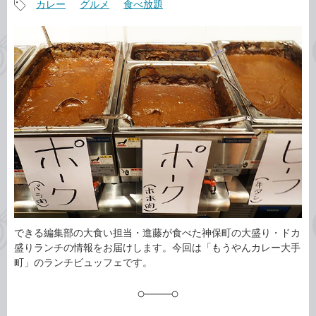
カレー
グルメ
食べ放題
事
記
カ
事
テ
タ
ゴ
グ
リ
できる編集部の大食い担当・進藤が食べた神保町の大盛り・ドカ
盛りランチの情報をお届けします。今回は「もうやんカレー大手
町」のランチビュッフェです。