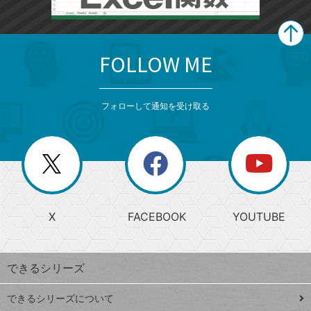
FOLLOW ME
search
format_list_bulleted
検
カ
検
カ
索
テ
メ
ゴ
索
テ
ニ
リ
フォローして通知を受け取る
ゴ
ュ
ー
ー
一
リ
を
覧
閉
を
ー
じ
閉
か
る
じ
る
search
ら
急
X
FACEBOOK
YOUTUBE
探
上
検
昇
索
す
ワ
できるシリーズ
ー
ド
できるシリーズについて
Google