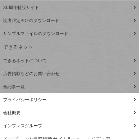
ト
スプレ
ッ
30周年特設サイト
ッドシ
プ
読者限定PDFのダウンロード
ート
ペ
iPhone
ー
サンプルファイルのダウンロード
VLOOKUP
ジ
できるネット
連載
できるネットについて
Excel Q&A
close
閉じ
トイアンナ流仕
広告掲載などのお問い合わせ
る
事術
全記事一覧
PowerAutomate
ではじめる業務
プライバシーポリシー
の完全自動化
会社概要
AI議事録作成術
Windows 11
インプレスグループ
Q&A