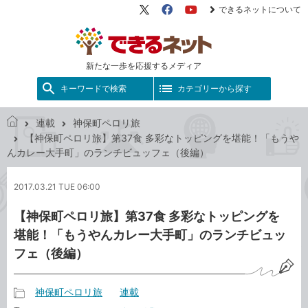
できるネットについて
X（旧
Facebook
YouTube
Twitter）
新たな一歩を応援するメディア
キーワードで検索
カテゴリーから探す
連載
神保町ペロリ旅
で
【神保町ペロリ旅】第37食 多彩なトッピングを堪能！「もうや
き
んカレー大手町」のランチビュッフェ（後編）
る
ネ
2017.03.21 TUE 06:00
ッ
ト
【神保町ペロリ旅】第37食 多彩なトッピングを
堪能！「もうやんカレー大手町」のランチビュッ
フェ（後編）
神保町ペロリ旅
連載
記