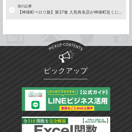
前の記事
arrow_back
【神保町ペロリ旅】第37食 人気有名店が神保町近くに開店！「もうやんカレー大手町」のランチビュッフェ（前編）
ピックアップ