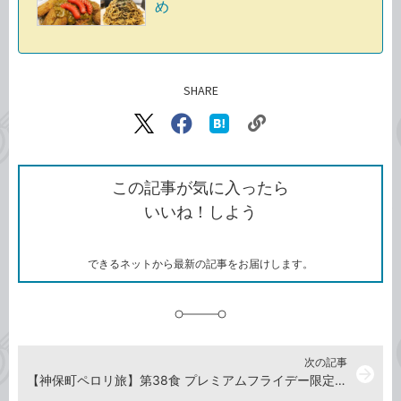
め
SHARE
記事をシェアする
リ
X（旧
Facebook
は
ン
Twitter）
で
て
ク
で
シ
な
を
シ
ェ
ブ
この記事が気に入ったら
コ
ェ
ア
ッ
いいね！しよう
ピ
ア
ク
ー
マ
ー
ク
できるネットから最新の記事をお届けします。
に
追
加
次の記事
arrow_forward
【神保町ペロリ旅】第38食 プレミアムフライデー限定！ 「ゴーゴーカレー神保町スタジアム」の食べ放題（前編）