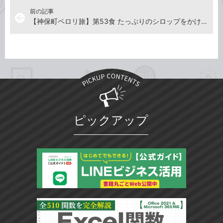
前の記事
arrow_back
【神保町ペロリ旅】第53食 たっぷりのシロップをかけて食す「石釜 bake bread 茶房TAM TAM」の石釜焼きホットケーキ（後編）
ピックアップ