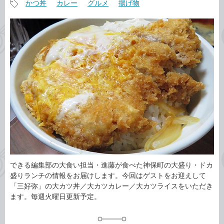
かつ丼
カレー
グルメ
揚げ物
事
記
カ
事
テ
タ
ゴ
グ
リ
できる編集部の大食い担当・進藤が食べた神保町の大盛り・ドカ
盛りランチの情報をお届けします。今回はゲストをお迎えして
「三好弥」の大カツ丼／大カツカレー／大カツライスをいただき
ます。毎週火曜日更新予定。