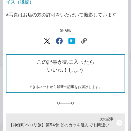
イス（後編）
※写真はお店の方の許可をいただいて撮影しています
SHARE
記事をシェアする
リ
X（旧
Facebook
は
ン
Twitter）
で
て
ク
で
シ
な
を
シ
ェ
ブ
この記事が気に入ったら
コ
ェ
ア
ッ
いいね！しよう
ピ
ア
ク
ー
マ
ー
ク
できるネットから最新の記事をお届けします。
に
追
加
次の記事
arrow_forward
【神保町ペロリ旅】第54食 どのカツを選んでも間違いなし！ 「三好弥」の大カツ丼／大カツカレー／大カツライス（後編）