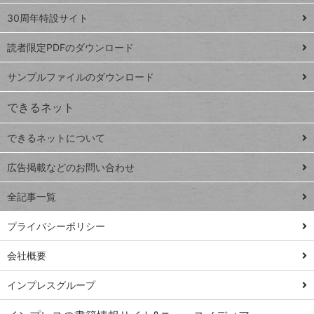
ト
スプレ
ッ
30周年特設サイト
ッドシ
プ
読者限定PDFのダウンロード
ート
ペ
iPhone
ー
サンプルファイルのダウンロード
VLOOKUP
ジ
できるネット
連載
できるネットについて
Excel Q&A
close
閉じ
トイアンナ流仕
広告掲載などのお問い合わせ
る
事術
全記事一覧
PowerAutomate
ではじめる業務
プライバシーポリシー
の完全自動化
会社概要
AI議事録作成術
Windows 11
インプレスグループ
Q&A