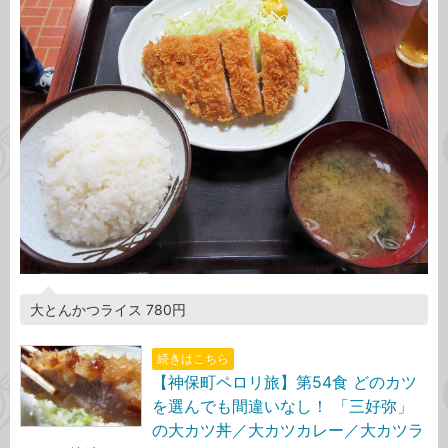
大とんかつライス 780円
続きはこちら
【神保町ペロリ旅】第54食 どのカツ
を選んでも間違いなし！ 「三好弥」
の大カツ丼／大カツカレー／大カツラ