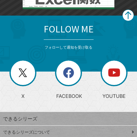
FOLLOW ME
search
format_list_bulleted
検
カ
検
カ
索
テ
メ
ゴ
索
テ
ニ
リ
フォローして通知を受け取る
ゴ
ュ
ー
ー
一
リ
を
覧
閉
を
ー
じ
閉
か
る
じ
る
search
ら
急
X
FACEBOOK
YOUTUBE
探
上
検
昇
索
す
ワ
できるシリーズ
ー
ド
できるシリーズについて
Google