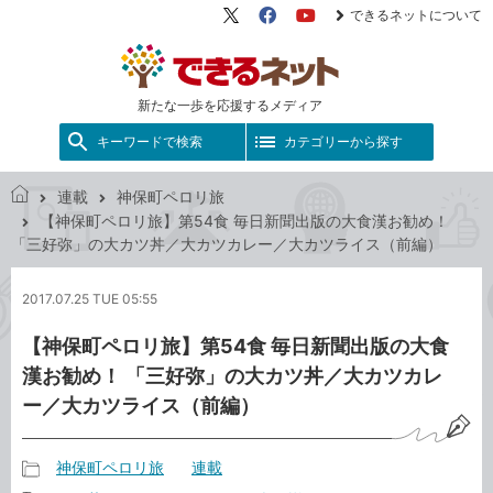
できるネットについて
X（旧
Facebook
YouTube
Twitter）
新たな一歩を応援するメディア
キーワードで検索
カテゴリーから探す
連載
神保町ペロリ旅
で
【神保町ペロリ旅】第54食 毎日新聞出版の大食漢お勧め！
き
「三好弥」の大カツ丼／大カツカレー／大カツライス（前編）
る
ネ
2017.07.25 TUE 05:55
ッ
ト
【神保町ペロリ旅】第54食 毎日新聞出版の大食
漢お勧め！ 「三好弥」の大カツ丼／大カツカレ
ー／大カツライス（前編）
神保町ペロリ旅
連載
記