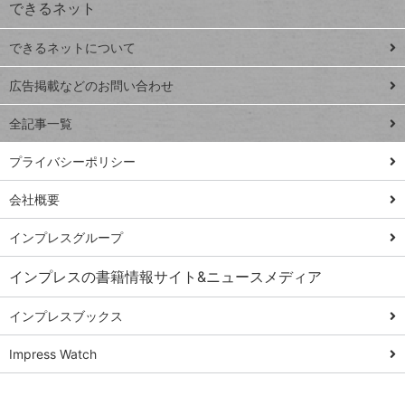
できるネット
連載
できるネットについて
Excel Q&A
close
閉じ
トイアンナ流仕
広告掲載などのお問い合わせ
る
事術
全記事一覧
PowerAutomate
ではじめる業務
プライバシーポリシー
の完全自動化
会社概要
AI議事録作成術
Windows 11
インプレスグループ
Q&A
インプレスの書籍情報サイト&ニュースメディア
Teams踏み込み
活用術
インプレスブックス
Excel講師の仕事
Impress Watch
術
エクセル時短