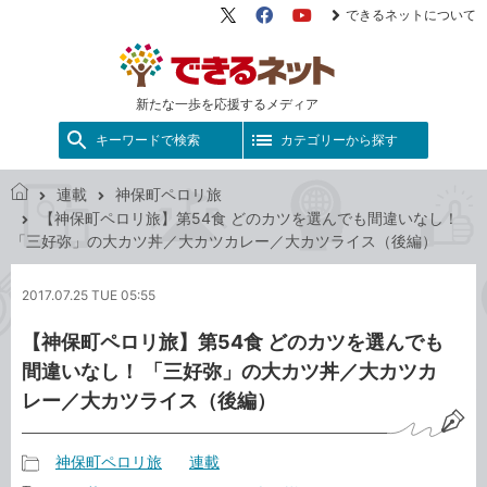
できるネットについて
X（旧
Facebook
YouTube
Twitter）
新たな一歩を応援するメディア
キーワードで検索
カテゴリーから探す
連載
神保町ペロリ旅
で
【神保町ペロリ旅】第54食 どのカツを選んでも間違いなし！
き
「三好弥」の大カツ丼／大カツカレー／大カツライス（後編）
る
ネ
2017.07.25 TUE 05:55
ッ
ト
【神保町ペロリ旅】第54食 どのカツを選んでも
間違いなし！ 「三好弥」の大カツ丼／大カツカ
レー／大カツライス（後編）
神保町ペロリ旅
連載
記