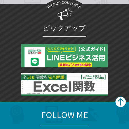
ピックアップ
FOLLOW ME
search
format_list_bulleted
検
カ
検
カ
索
テ
メ
ゴ