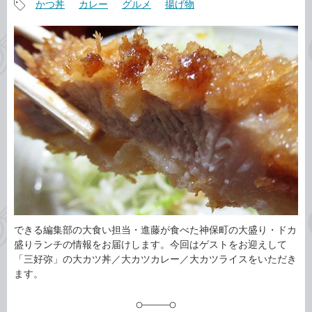
かつ丼
カレー
グルメ
揚げ物
事
記
カ
事
テ
タ
ゴ
グ
リ
できる編集部の大食い担当・進藤が食べた神保町の大盛り・ドカ
盛りランチの情報をお届けします。今回はゲストをお迎えして
「三好弥」の大カツ丼／大カツカレー／大カツライスをいただき
ます。