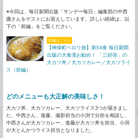
※今回は、毎日新聞出版「サンデー毎日」編集部の中西
庸さんをゲストにお迎えしています。詳しい経緯は、以
下の「前編」をご覧ください。
前編はこちら
【神保町ペロリ旅】第54食 毎日新聞
出版の大食漢お勧め！ 「三好弥」の
大カツ丼／大カツカレー／大カツライ
ス（前編）
どのメニューも大正解の美味しさ！
大カツ丼、大カツカレー、大カツライス3つが届きまし
た。中西さん、進藤、撮影担当の小渕で分担を相談し、
中西さんが大カツカレー、進藤が大カツ丼を担当、小渕
が大とんかつライス担当となりました。