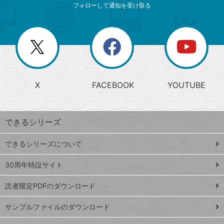
索
テ
ニ
リ
フォローして通知を受け取る
ゴ
ュ
ー
ー
一
リ
を
覧
閉
を
ー
じ
閉
か
る
じ
る
search
ら
急
X
FACEBOOK
YOUTUBE
探
上
検
昇
索
す
ワ
できるシリーズ
ー
ド
できるシリーズについて
Google
ト
スプレ
ッ
30周年特設サイト
ッドシ
プ
読者限定PDFのダウンロード
ート
ペ
iPhone
ー
サンプルファイルのダウンロード
VLOOKUP
ジ