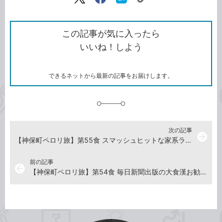
リ
X（旧
Facebook
は
ン
Twitter）
で
て
ク
で
シ
な
を
シ
ェ
ブ
この記事が気に入ったら
コ
ェ
ア
ッ
いいね！しよう
ピ
ア
ク
ー
マ
ー
ク
できるネットから最新の記事をお届けします。
に
追
加
次の記事
arrow_forward
【神保町ペロリ旅】第55食 スマッシュヒットな家系ラーメン！ 「武蔵家」の極 大ラーメン（前編）
前の記事
arrow_back
【神保町ペロリ旅】第54食 毎日新聞出版の大食漢お勧め！ 「三好弥」の大カツ丼／大カツカレー／大カツライス（前編）