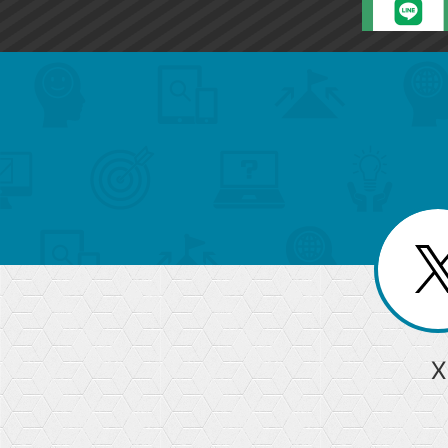
search
format_list_bulleted
検
カ
検
カ
索
テ
メ
ゴ
索
テ
ニ
リ
ュ
ー
ゴ
ー
一
を
覧
リ
閉
を
じ
閉
ー
る
じ
る
か
ら
急上昇ワード
X
探
Googleスプレッドシート
iPhone
VLOOKUP
す