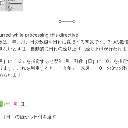
urred while processing this directive]
ial関数は、年、月、日の数値を日付に変換する関数です。3つの数
きないときは、自動的に日付の繰り上げ、繰り下げが行われま
月］に「13」を指定すると翌年1月、引数［日］に「0」を指
ります。これを利用すると、「今年」「来月」「0」の3つの
められます。
l
(
年
,
月
,
日
）
 ［
日
］の値から日付を返す