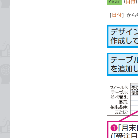
Year
(
日付
)
［
日付
］から