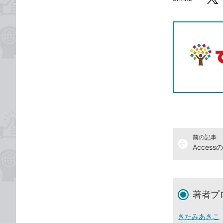
記事をシ
T
前の記事
arrow_back
著者プ
きたみあきこ