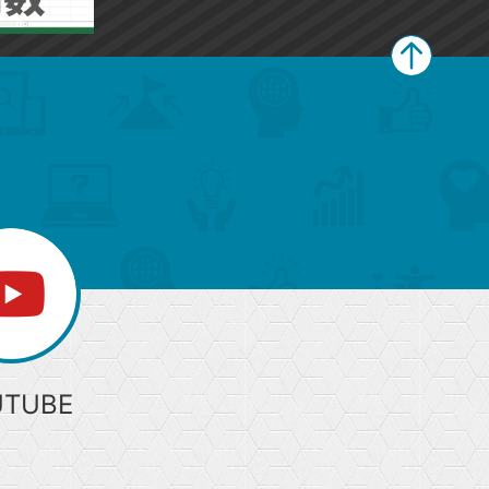
ペ
ー
ジ
上
部
へ
UTUBE