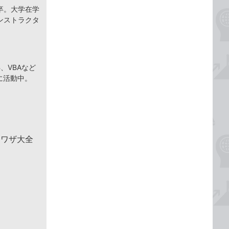
卒。大学在学
ンストラクタ
、VBAなど
に活動中。
利ワザ大全