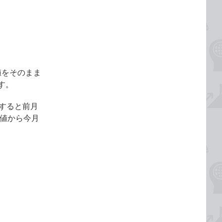
値をそのまま
す。
定すると前月
数値から今月