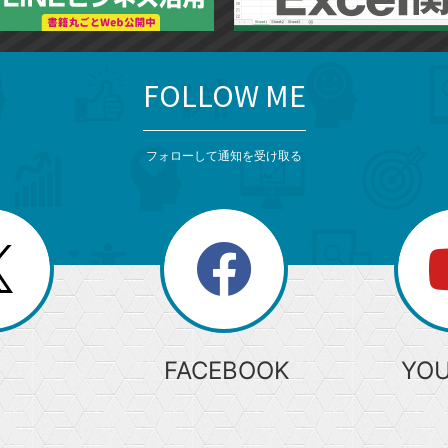
FOLLOW ME
フォローして通知を受け取る
search
検
索
FACEBOOK
YO