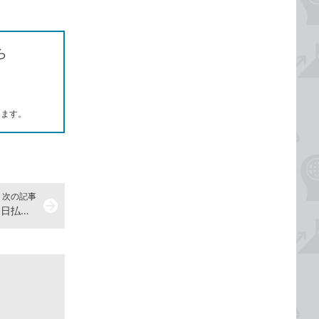
ら
します。
次の記事
arrow_forward
Accessの関数で「20日締め翌月10日払い」の支払い日を求める