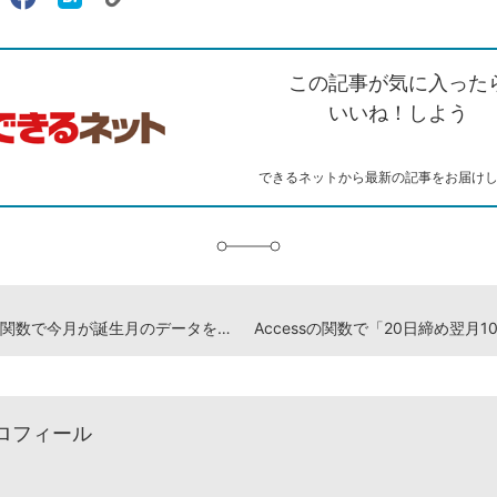
リ
X（旧
Facebook
は
ェアする
ン
witter）
で
て
ク
で
シ
な
を
シ
ェ
ブ
この記事が気に入った
コ
ェ
ア
ッ
ピ
ア
ク
いいね！しよう
ー
マ
ー
ク
できるネットから最新の記事をお届け
に
追
加
Accessの関数で今月が誕生月のデータを取り出す方法
ロフィール