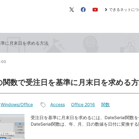
できるネットにつ
X（旧
Facebook
YouTube
Twitter）
を基準に月末日を求める方法
1:00
ssの関数で受注日を基準に月末日を求める
Windows/Office
Access
Office 2016
関数
記
事
受注日を基準に月末日を求めるには、DateSerial関数
DateSerial関数は、年、月、日の数値を日付に変換す
タ
グ