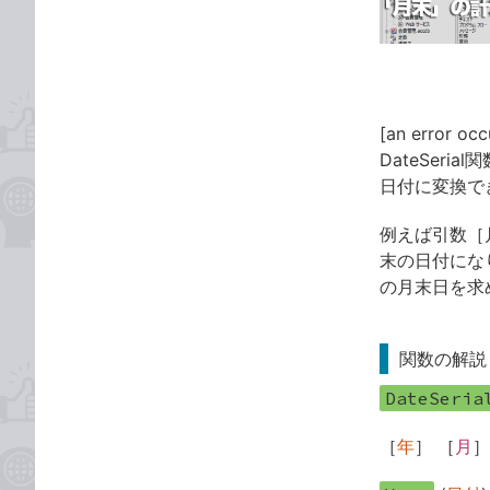
ゴ
な
リ
ブ
ッ
ク
マ
[an error occ
ー
DateSer
ク
日付に変換で
に
追
例えば引数［
加
末の日付にな
の月末日を求
関数の解説
DateSeria
［
年
］ ［
月
］