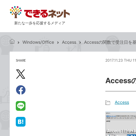
新たな一歩を応援するメディア
Windows/Office
Access
Accessの関数で受注日
で
き
る
SHARE
2017.11.23 THU 1
記
ネ
事
ッ
を
X（旧
ト
Acce
シ
Twitter）
ェ
で
ア
Facebook
す
シ
で
Access
る
ェ
記
シ
LINE
ア
事
ェ
で
カ
ア
送
は
テ
る
て