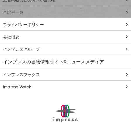
トイアンナ流仕
る
事術
全記事一覧
PowerAutomate
ではじめる業務
プライバシーポリシー
の完全自動化
会社概要
AI議事録作成術
Windows 11
インプレスグループ
Q&A
インプレスの書籍情報サイト&ニュースメディア
Teams踏み込み
活用術
インプレスブックス
Excel講師の仕事
Impress Watch
術
エクセル時短
パワポ時短
Windows Tips
神保町ペロリ旅