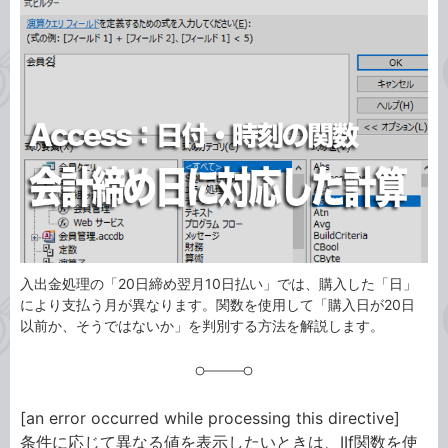
事
テ
タ
ゴ
グ
リ
入出金処理の「20日締め翌月10日払い」では、購入した「日」
により支払う月が異なります。関数を使用して「購入日が20日
以前か、そうではないか」を判別する方法を解説します。
[an error occurred while processing this directive]
条件に応じて異なる値を表示したいときは、IIf関数を使