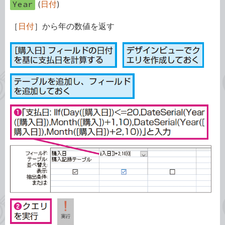
Year
(
日付
)
［
日付
］から年の数値を返す