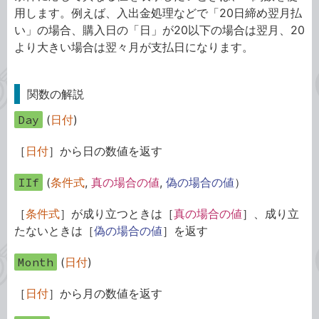
用します。例えば、入出金処理などで「20日締め翌月払
い」の場合、購入日の「日」が20以下の場合は翌月、20
より大きい場合は翌々月が支払日になります。
関数の解説
Day
(
日付
)
［
日付
］から日の数値を返す
IIf
(
条件式
,
真の場合の値
,
偽の場合の値
）
［
条件式
］が成り立つときは［
真の場合の値
］、成り立
たないときは［
偽の場合の値
］を返す
Month
(
日付
)
［
日付
］から月の数値を返す