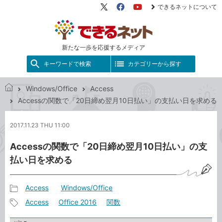
できるネットについて
X（旧
Facebook
YouTube
Twitter）
新たな一歩を応援するメディア
キーワードで検索
カテゴリーから探す
Windows/Office
Access
で
Accessの関数で「20日締め翌月10日払い」の支払い日を求める
き
る
2017.11.23 THU 11:00
ネ
ッ
Accessの関数で「20日締め翌月10日払い」の支
ト
払い日を求める
Access
Windows/Office
記
Access
Office 2016
関数
事
記
カ