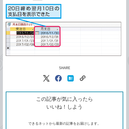
SHARE
記事をシェアする
リ
X（旧
Facebook
は
ン
Twitter）
で
て
ク
で
シ
な
を
シ
ェ
ブ
この記事が気に入ったら
コ
ェ
ア
ッ
いいね！しよう
ピ
ア
ク
ー
マ
ー
ク
できるネットから最新の記事をお届けします。
に