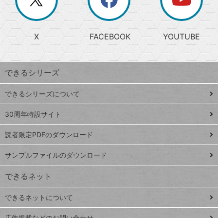
じ
閉
か
る
じ
る
search
ら
急
X
FACEBOOK
YOUTUBE
探
上
検
昇
索
す
ワ
できるシリーズ
ー
ド
できるシリーズについて
Google
ト
スプレ
ッ
30周年特設サイト
ッドシ
プ
読者限定PDFのダウンロード
ート
ペ
iPhone
ー
サンプルファイルのダウンロード
VLOOKUP
ジ
できるネット
連載
できるネットについて
Excel Q&A
close
閉じ
広告掲載などのお問い合わせ