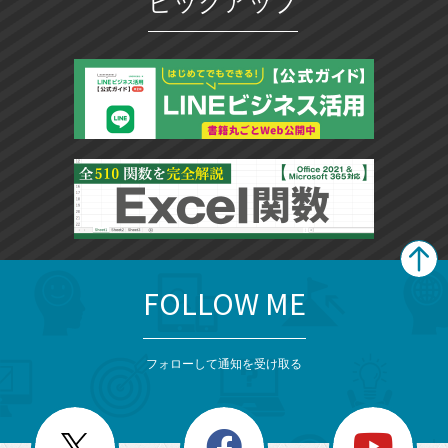
ピックアップ
FOLLOW ME
search
format_list_bulleted
検
カ
検
カ
索
テ
メ
ゴ
索
テ
ニ
リ
フォローして通知を受け取る
ゴ
ュ
ー
ー
一
リ
を
覧
閉
を
ー