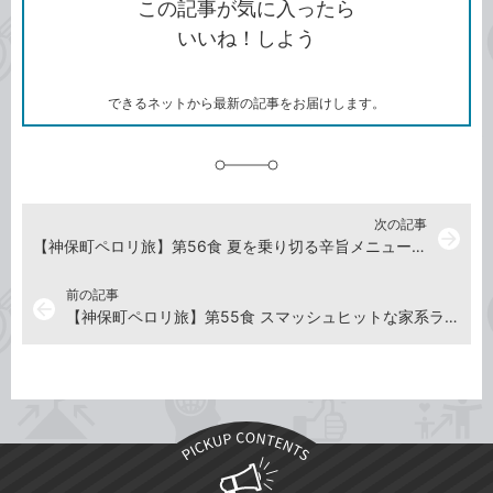
この記事が気に入ったら
コ
ェ
ア
ッ
いいね！しよう
ピ
ア
ク
ー
マ
ー
ク
できるネットから最新の記事をお届けします。
に
追
加
次の記事
arrow_forward
【神保町ペロリ旅】第56食 夏を乗り切る辛旨メニュー！ 「かつぎや」の汁なし担々麺大盛り（前編）
前の記事
arrow_back
【神保町ペロリ旅】第55食 スマッシュヒットな家系ラーメン！ 「武蔵家」の極 大ラーメン（前編）