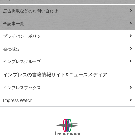
Excel Q&A
close
閉じ
トイアンナ流仕
広告掲載などのお問い合わせ
る
事術
全記事一覧
PowerAutomate
ではじめる業務
プライバシーポリシー
の完全自動化
会社概要
AI議事録作成術
Windows 11
インプレスグループ
Q&A
インプレスの書籍情報サイト&ニュースメディア
Teams踏み込み
活用術
インプレスブックス
Excel講師の仕事
Impress Watch
術
エクセル時短
パワポ時短
Windows Tips