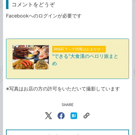
コメントをどうぞ
Facebookへのログインが必要です
神保町ランチ情報はおまかせ！
"できる"大食漢のペロリ旅まと
め
※写真はお店の方の許可をいただいて撮影しています
SHARE
記事をシェアする
リ
X（旧
Facebook
は
ン
Twitter）
で
て
ク
で
シ
な
を
シ
ェ
ブ