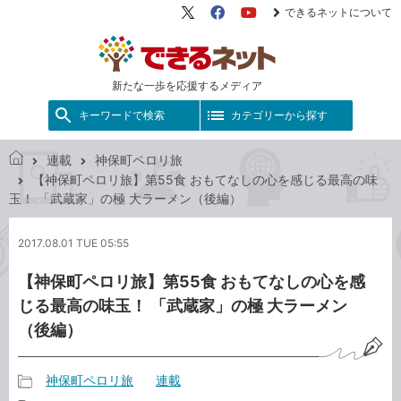
できるネットについて
X（旧
Facebook
YouTube
Twitter）
新たな一歩を応援するメディア
キーワードで検索
カテゴリーから探す
連載
神保町ペロリ旅
で
【神保町ペロリ旅】第55食 おもてなしの心を感じる最高の味
き
玉！ 「武蔵家」の極 大ラーメン（後編）
る
ネ
2017.08.01 TUE 05:55
ッ
ト
【神保町ペロリ旅】第55食 おもてなしの心を感
じる最高の味玉！ 「武蔵家」の極 大ラーメン
（後編）
神保町ペロリ旅
連載
記