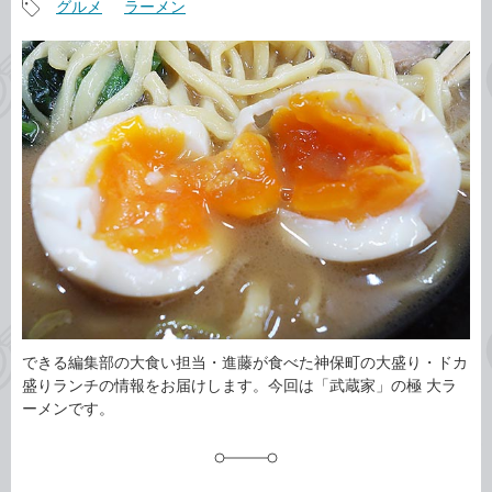
グルメ
ラーメン
事
記
カ
事
テ
タ
ゴ
グ
リ
できる編集部の大食い担当・進藤が食べた神保町の大盛り・ドカ
盛りランチの情報をお届けします。今回は「武蔵家」の極 大ラ
ーメンです。