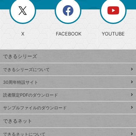
リ
を
覧
閉
を
ー
じ
閉
か
る
じ
る
search
ら
急
X
FACEBOOK
YOUTUBE
探
上
検
昇
索
す
ワ
できるシリーズ
ー
ド
できるシリーズについて
Google
ト
スプレ
ッ
30周年特設サイト
ッドシ
プ
読者限定PDFのダウンロード
ート
ペ
iPhone
ー
サンプルファイルのダウンロード
VLOOKUP
ジ
できるネット
連載
できるネットについて