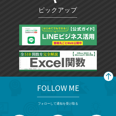
ピックアップ
FOLLOW ME
search
format_list_bulleted
検
カ
検
カ
索
テ
メ
ゴ
索
テ
ニ
リ
フォローして通知を受け取る
ゴ
ュ
ー
ー
一