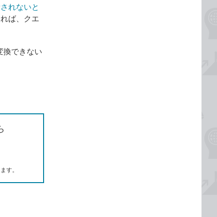
示されないと
すれば、クエ
変換できない
ら
します。