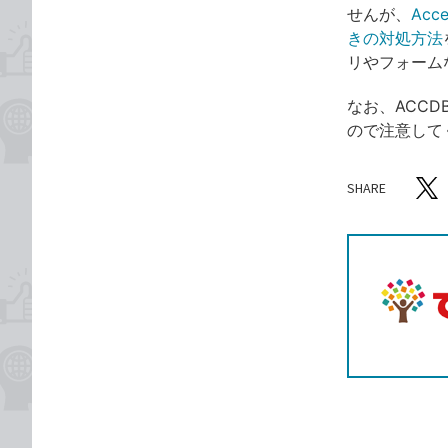
せんが、
Ac
きの対処方法
リやフォーム
なお、ACC
ので注意して
SHARE
記事をシ
T