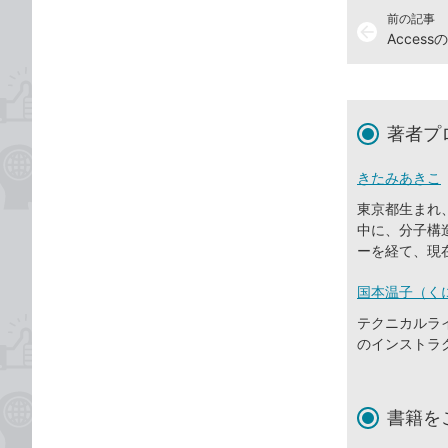
前の記事
arrow_back
著者プ
きたみあきこ
東京都生まれ
中に、分子構
ーを経て、現
国本温子（く
テクニカルライ
のインストラ
書籍を