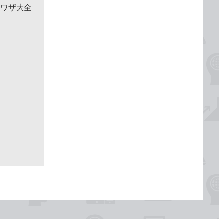
利ワザ大全