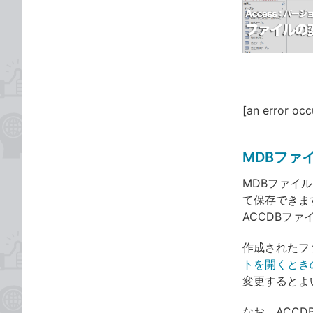
な
テ
ブ
ゴ
ッ
リ
ク
マ
ー
ク
[an error occ
に
追
MDBファ
加
MDBファイ
て保存できま
ACCDBフ
作成されたフ
トを開くとき
変更するとよ
なお、ACC