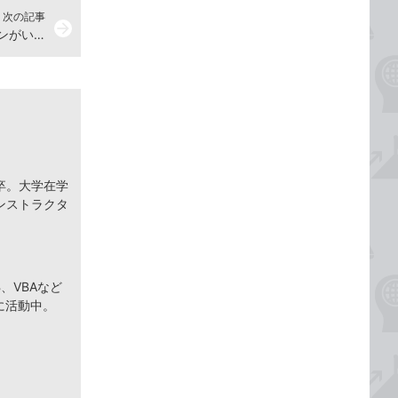
次の記事
arrow_forward
Accessでリボンに表示されるボタンがいつもと違う理由
卒。大学在学
ンストラクタ
、VBAなど
に活動中。