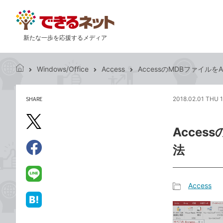
新たな一歩を応援するメディア
Windows/Office
Access
AccessのMDBファイル
で
き
る
SHARE
2018.02.01 THU 1
記
ネ
事
ッ
を
X（旧
ト
Acce
シ
Twitter）
ェ
法
で
ア
Facebook
す
シ
で
る
ェ
シ
LINE
Access
ア
ェ
で
記
ア
送
は
事
る
て
カ