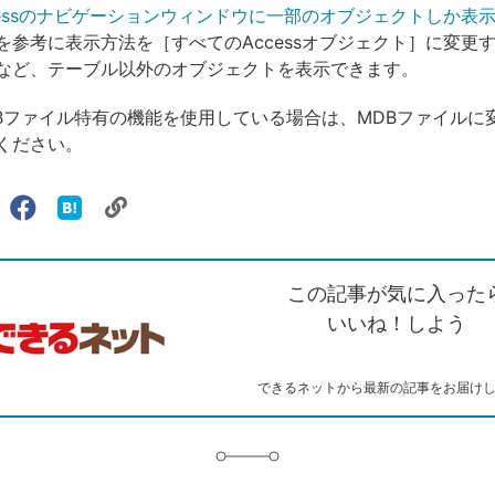
cessのナビゲーションウィンドウに一部のオブジェクトしか表
を参考に表示方法を［すべてのAccessオブジェクト］に変更
など、テーブル以外のオブジェクトを表示できます。
DBファイル特有の機能を使用している場合は、MDBファイルに
ください。
リ
X（旧
Facebook
は
ェアする
ン
witter）
で
て
ク
で
シ
な
を
シ
ェ
ブ
この記事が気に入った
コ
ェ
ア
ッ
ピ
ア
ク
いいね！しよう
ー
マ
ー
ク
できるネットから最新の記事をお届け
に
追
加