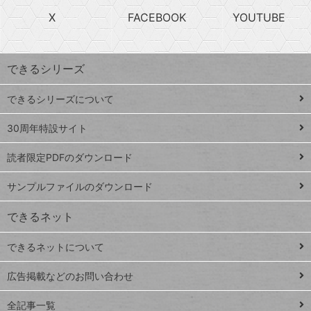
search
ら
急
X
FACEBOOK
YOUTUBE
探
上
検
昇
索
す
ワ
できるシリーズ
ー
ド
できるシリーズについて
Google
ト
スプレ
ッ
30周年特設サイト
ッドシ
プ
読者限定PDFのダウンロード
ート
ペ
iPhone
ー
サンプルファイルのダウンロード
VLOOKUP
ジ
できるネット
連載
できるネットについて
Excel Q&A
close
閉じ
トイアンナ流仕
広告掲載などのお問い合わせ
る
事術
全記事一覧