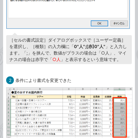
［セルの書式設定］ダイアログボックスで［ユーザー定義］
を選択し、［種類］の入力欄に「
0"人";[赤]0"人"
」と入力し
ます。「;」を挟んで、数値がプラスの場合は「○人」、マイ
ナスの場合は赤字で「
○人
」と表示するという意味です。
2
条件により書式を変更できた