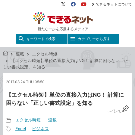
できるネットについて
X（旧
Facebook
YouTube
Twitter）
新たな一歩を応援するメディア
キーワードで検索
カテゴリーから探す
連載
エクセル時短
で
【エクセル時短】単位の直接入力はNG！ 計算に困らない「正
き
しい書式設定」を知る
る
ネ
2017.08.24 THU 05:50
ッ
ト
【エクセル時短】単位の直接入力はNG！ 計算に
困らない「正しい書式設定」を知る
エクセル時短
連載
記
Excel
ビジネス
事
記