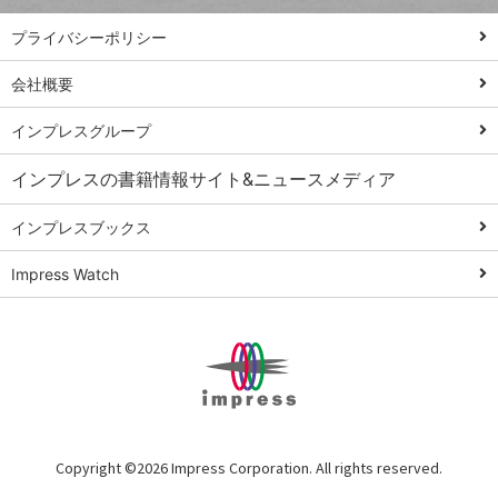
PowerAutomate
ではじめる業務
プライバシーポリシー
の完全自動化
会社概要
AI議事録作成術
Windows 11
インプレスグループ
Q&A
インプレスの書籍情報サイト&ニュースメディア
Teams踏み込み
活用術
インプレスブックス
Excel講師の仕事
Impress Watch
術
エクセル時短
パワポ時短
Windows Tips
神保町ペロリ旅
俺のメルカリ
Copyright ©
2026 Impress Corporation. All rights reserved.