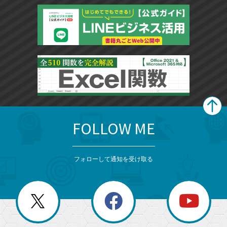
FOLLOW ME
search
format_list_bulleted
検
カ
検
カ
索
テ
メ
ゴ
索
テ
ニ
リ
フォローして通知を受け取る
ゴ
ュ
ー
ー
一
リ
を
覧
閉
を
ー
じ
閉
か
る
じ
る