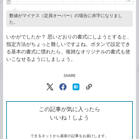
数値がマイナス（定員オーバー）の場合に赤字になりまし
た。
いかがでしたか？ 思いどおりの書式にしようとすると、
指定方法がちょっと難しいですよね。ボタンで設定でき
る基本の書式に慣れたら、複雑なオリジナルの書式も使
いこなせるようにしましょう。
SHARE
記事をシェアする
リ
X（旧
Facebook
は
ン
Twitter）
で
て
ク
で
シ
な
を
シ
ェ
ブ
この記事が気に入ったら
コ
ェ
ア
ッ
いいね！しよう
ピ
ア
ク
ー
マ
ー
ク
できるネットから最新の記事をお届けします。