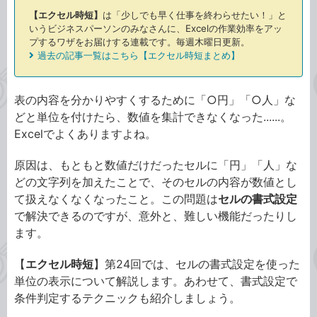
【エクセル時短】
は「少しでも早く仕事を終わらせたい！」と
いうビジネスパーソンのみなさんに、Excelの作業効率をアッ
プするワザをお届けする連載です。毎週木曜日更新。
過去の記事一覧はこちら【エクセル時短まとめ】
表の内容を分かりやすくするために「○円」「○人」な
どと単位を付けたら、数値を集計できなくなった......。
Excelでよくありますよね。
原因は、もともと数値だけだったセルに「円」「人」な
どの文字列を加えたことで、そのセルの内容が数値とし
て扱えなくなくなったこと。この問題は
セルの書式設定
で解決できるのですが、意外と、難しい機能だったりし
ます。
【
エクセル時短
】第24回では、セルの書式設定を使った
単位の表示について解説します。あわせて、書式設定で
条件判定するテクニックも紹介しましょう。