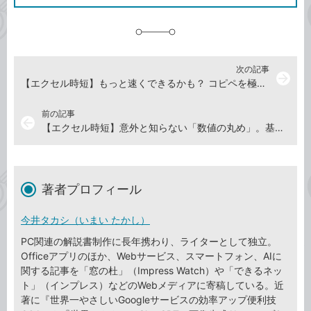
に
追
加
次の記事
arrow_forward
【エクセル時短】もっと速くできるかも？ コピペを極める［貼り付けのオプション］活用法（前編）
前の記事
arrow_back
【エクセル時短】意外と知らない「数値の丸め」。基本のROUND系関数をマスターする！
著者プロフィール
今井タカシ（いまい たかし）
PC関連の解説書制作に長年携わり、ライターとして独立。
Officeアプリのほか、Webサービス、スマートフォン、AIに
関する記事を「窓の杜」（Impress Watch）や「できるネッ
ト」（インプレス）などのWebメディアに寄稿している。近
著に『世界一やさしいGoogleサービスの効率アップ便利技