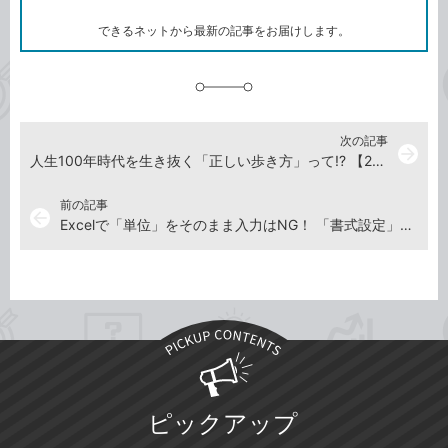
ー
ク
できるネットから最新の記事をお届けします。
に
追
加
次の記事
arrow_forward
人生100年時代を生き抜く「正しい歩き方」って!? 【2017年9月1日】
前の記事
arrow_back
Excelで「単位」をそのまま入力はNG！ 「書式設定」で表示するワザ【2017年8月25日】
ピックアップ