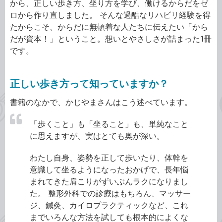
から、正しい歩き方、坐り方を学び、働けるからだをゼ
ロから作り直しました。 そんな過酷なリハビリ経験を得
たからこそ、からだに無頓着な人たちに伝えたい「から
だが資本！」ということ。想いとやさしさが詰まった1冊
です。
正しい歩き方って知っていますか？
書籍のなかで、かじやまさんはこう述べています。
「歩くこと」も「坐ること」も、単純なこと
に思えますが、実はとても奥が深い。
わたし自身、姿勢を正して歩いたり、体幹を
意識して坐るようになったおかげで、長年悩
まれてきた肩こりがずいぶんラクになりまし
た。 整形外科での診療はもちろん、マッサー
ジ、鍼灸、カイロプラクティックなど、これ
までいろんな方法を試しても根本的によくな