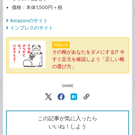
価格：本体1,500円＋税
Amazonのサイト
インプレスのサイト
関連記事
その靴があなたをダメにする!? 今
すぐ足元を確認しよう「正しい靴
の選び方」
SHARE
記事をシェアする
リ
X（旧
Facebook
は
ン
Twitter）
で
て
ク
で
シ
な
を
シ
ェ
ブ
この記事が気に入ったら
コ
ェ
ア
ッ
いいね！しよう
ピ
ア
ク
ー
マ