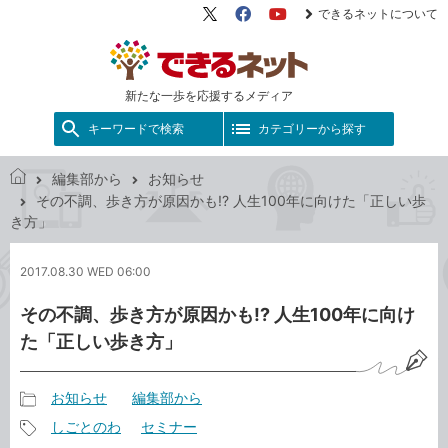
できるネットについて
X（旧
Facebook
YouTube
Twitter）
新たな一歩を応援するメディア
キーワードで検索
カテゴリーから探す
編集部から
お知らせ
で
その不調、歩き方が原因かも!? 人生100年に向けた「正しい歩
き
き方」
る
ネ
2017.08.30 WED 06:00
ッ
ト
その不調、歩き方が原因かも!? 人生100年に向け
た「正しい歩き方」
お知らせ
編集部から
記
しごとのわ
セミナー
事
記