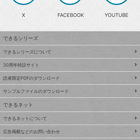
る
search
ら
急
X
FACEBOOK
YOUTUBE
探
上
検
昇
索
す
ワ
できるシリーズ
ー
ド
できるシリーズについて
Google
ト
スプレ
ッ
30周年特設サイト
ッドシ
プ
読者限定PDFのダウンロード
ート
ペ
iPhone
ー
サンプルファイルのダウンロード
VLOOKUP
ジ
できるネット
連載
できるネットについて
Excel Q&A
close
閉じ
トイアンナ流仕
広告掲載などのお問い合わせ
る
事術