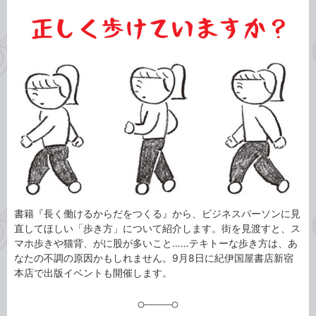
カ
事
テ
タ
ゴ
グ
リ
書籍『長く働けるからだをつくる』から、ビジネスパーソンに見
直してほしい「歩き方」について紹介します。街を見渡すと、ス
マホ歩きや猫背、がに股が多いこと……テキトーな歩き方は、あ
なたの不調の原因かもしれません。9月8日に紀伊国屋書店新宿
本店で出版イベントも開催します。