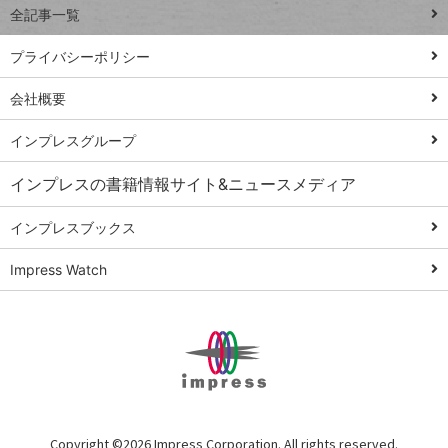
全記事一覧
PowerAutomate
ではじめる業務
プライバシーポリシー
の完全自動化
会社概要
AI議事録作成術
Windows 11
インプレスグループ
Q&A
インプレスの書籍情報サイト&ニュースメディア
Teams踏み込み
活用術
インプレスブックス
Excel講師の仕事
Impress Watch
術
エクセル時短
パワポ時短
Windows Tips
神保町ペロリ旅
俺のメルカリ
Copyright ©
2026 Impress Corporation. All rights reserved.