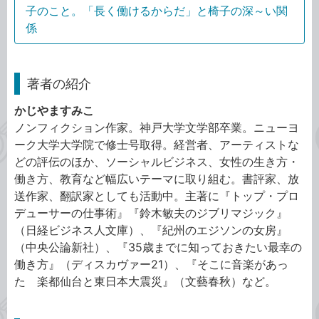
子のこと。「長く働けるからだ」と椅子の深～い関
係
著者の紹介
かじやますみこ
ノンフィクション作家。神戸大学文学部卒業。ニューヨ
ーク大学大学院で修士号取得。経営者、アーティストな
どの評伝のほか、ソーシャルビジネス、女性の生き方・
働き方、教育など幅広いテーマに取り組む。書評家、放
送作家、翻訳家としても活動中。主著に『トップ・プロ
デューサーの仕事術』『鈴木敏夫のジブリマジック』
（日経ビジネス人文庫）、『紀州のエジソンの女房』
（中央公論新社）、『35歳までに知っておきたい最幸の
働き方』（ディスカヴァー21）、『そこに音楽があっ
た 楽都仙台と東日本大震災』（文藝春秋）など。