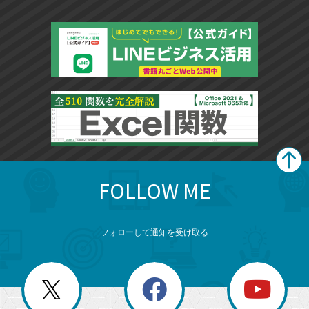
FOLLOW ME
search
format_list_bulleted
検
カ
検
カ
索
テ
メ
ゴ
索
テ
ニ
リ
フォローして通知を受け取る
ゴ
ュ
ー
ー
一
リ
を
覧
閉
を
ー
じ
閉
か
る
じ