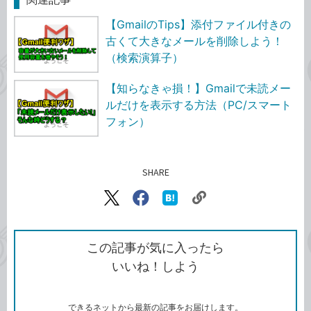
【GmailのTips】添付ファイル付きの
古くて大きなメールを削除しよう！
（検索演算子）
【知らなきゃ損！】Gmailで未読メー
ルだけを表示する方法（PC/スマート
フォン）
SHARE
記事をシェアする
リ
X（旧
Facebook
は
ン
Twitter）
で
て
ク
で
シ
な
を
シ
ェ
ブ
この記事が気に入ったら
コ
ェ
ア
ッ
いいね！しよう
ピ
ア
ク
ー
マ
ー
ク
できるネットから最新の記事をお届けします。