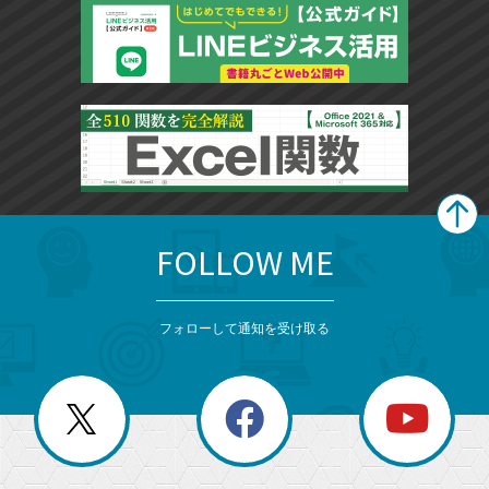
FOLLOW ME
search
format_list_bulleted
検
カ
検
カ
索
テ
メ
ゴ
索
テ
ニ
リ
フォローして通知を受け取る
ゴ
ュ
ー
ー
一
リ
を
覧
閉
を
ー
じ
閉
か
る
じ
る
search
ら