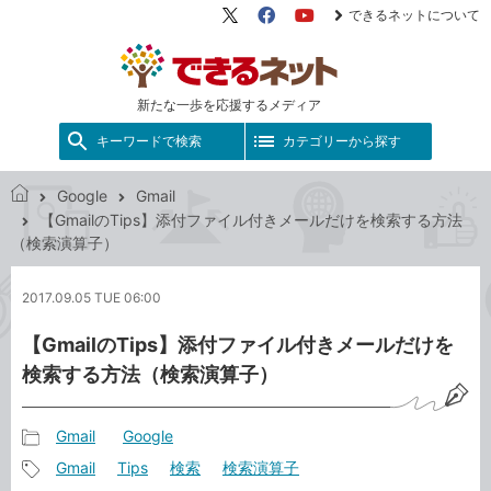
できるネットについて
X（旧
Facebook
YouTube
Twitter）
新たな一歩を応援するメディア
キーワードで検索
カテゴリーから探す
Google
Gmail
で
【GmailのTips】添付ファイル付きメールだけを検索する方法
き
（検索演算子）
る
ネ
2017.09.05 TUE 06:00
ッ
ト
【GmailのTips】添付ファイル付きメールだけを
検索する方法（検索演算子）
Gmail
Google
記
Gmail
Tips
検索
検索演算子
事
記