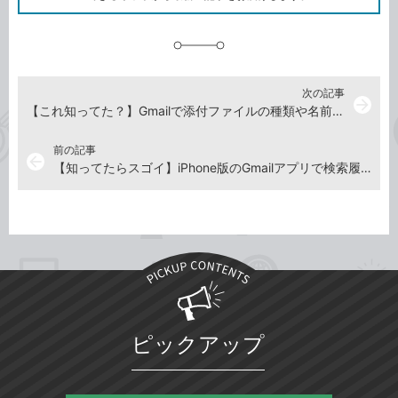
に
追
加
次の記事
arrow_forward
【これ知ってた？】Gmailで添付ファイルの種類や名前でメールを検索する方法（検索演算子）
前の記事
arrow_back
【知ってたらスゴイ】iPhone版のGmailアプリで検索履歴を消去する方法（これぞ裏ワザ!）
ピックアップ