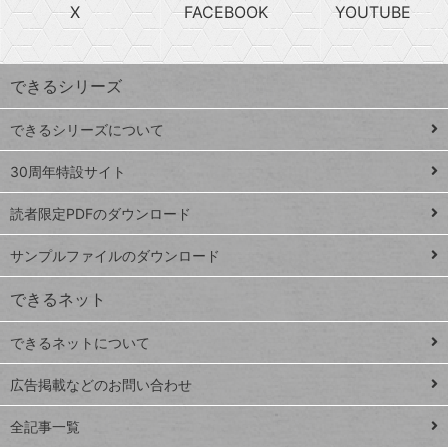
急
X
FACEBOOK
YOUTUBE
探
上
検
昇
索
す
ワ
できるシリーズ
ー
ド
できるシリーズについて
Google
ト
スプレ
ッ
30周年特設サイト
ッドシ
プ
読者限定PDFのダウンロード
ート
ペ
iPhone
ー
サンプルファイルのダウンロード
VLOOKUP
ジ
できるネット
連載
できるネットについて
Excel Q&A
close
閉じ
トイアンナ流仕
広告掲載などのお問い合わせ
る
事術
全記事一覧
PowerAutomate