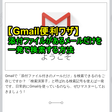
カ
事
テ
タ
ゴ
グ
リ
Gmailで「添付ファイル付きのメールだけ」を検索できるのをご
存じですか？ 「検索演算子」と呼ばれる検索記号を使えば一発
です。日常的にGmailを使っているのなら、ぜひマスターしてお
きましょう！