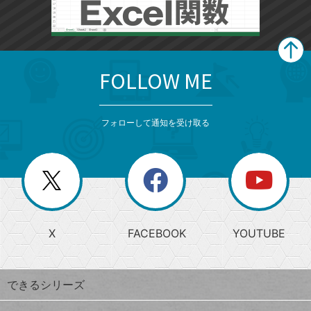
FOLLOW ME
search
format_list_bulleted
検
カ
検
カ
索
テ
メ
ゴ
索
テ
ニ
リ
フォローして通知を受け取る
ゴ
ュ
ー
ー
一
リ
を
覧
閉
を
ー
じ
閉
か
る
じ
る
search
ら
急
X
FACEBOOK
YOUTUBE
探
上
検
昇
索
す
ワ
できるシリーズ
ー
ド