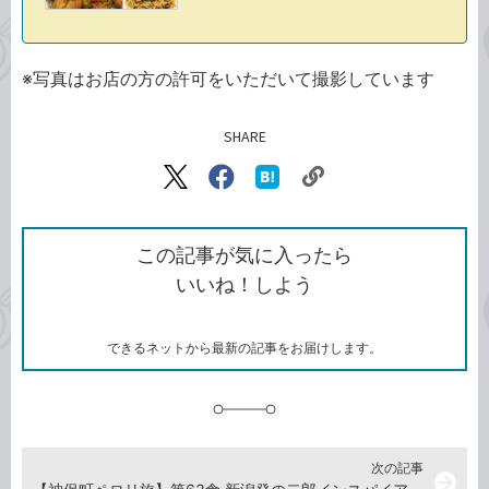
※写真はお店の方の許可をいただいて撮影しています
SHARE
記事をシェアする
リ
X（旧
Facebook
は
ン
Twitter）
で
て
ク
で
シ
な
を
シ
ェ
ブ
この記事が気に入ったら
コ
ェ
ア
ッ
いいね！しよう
ピ
ア
ク
ー
マ
ー
ク
できるネットから最新の記事をお届けします。
に
追
加
次の記事
arrow_forward