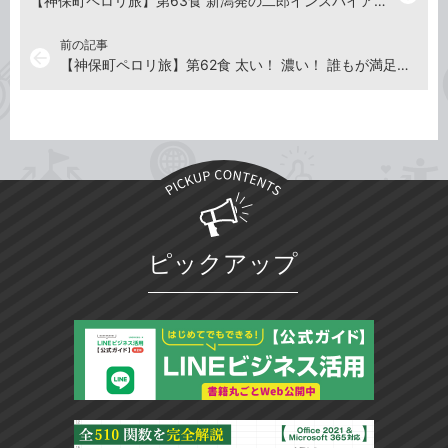
【神保町ペロリ旅】第63食 新潟発の二郎インスパイア系!? 「新潟発祥なおじ」のつゆなし大盛り（前編）
前の記事
arrow_back
【神保町ペロリ旅】第62食 太い！ 濃い！ 誰もが満足するガッツリ系「スパゲッティーのパンチョ」のナポリタン 番長（前編）
ピックアップ