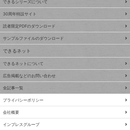
できるシリーズについて
Google
ト
スプレ
ッ
30周年特設サイト
ッドシ
プ
読者限定PDFのダウンロード
ート
ペ
iPhone
ー
サンプルファイルのダウンロード
VLOOKUP
ジ
できるネット
連載
できるネットについて
Excel Q&A
close
閉じ
トイアンナ流仕
広告掲載などのお問い合わせ
る
事術
全記事一覧
PowerAutomate
ではじめる業務
プライバシーポリシー
の完全自動化
会社概要
AI議事録作成術
Windows 11
インプレスグループ