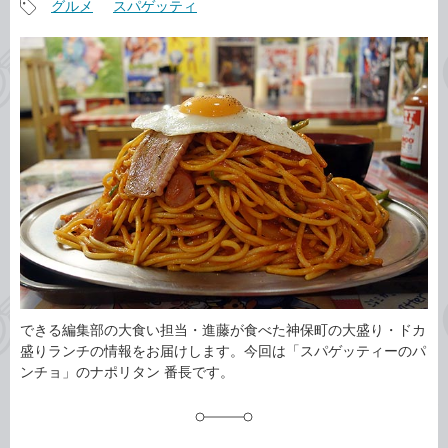
グルメ
スパゲッティ
事
記
カ
事
テ
タ
ゴ
グ
リ
できる編集部の大食い担当・進藤が食べた神保町の大盛り・ドカ
盛りランチの情報をお届けします。今回は「スパゲッティーのパ
ンチョ」のナポリタン 番長です。