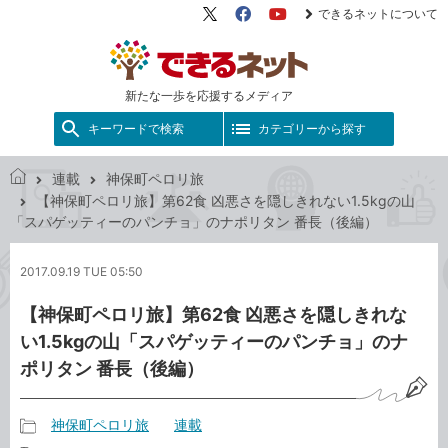
できるネットについて
X（旧
Facebook
YouTube
Twitter）
新たな一歩を応援するメディア
キーワードで検索
カテゴリーから探す
連載
神保町ペロリ旅
で
【神保町ペロリ旅】第62食 凶悪さを隠しきれない1.5kgの山
き
「スパゲッティーのパンチョ」のナポリタン 番長（後編）
る
ネ
2017.09.19 TUE 05:50
ッ
ト
【神保町ペロリ旅】第62食 凶悪さを隠しきれな
い1.5kgの山「スパゲッティーのパンチョ」のナ
ポリタン 番長（後編）
神保町ペロリ旅
連載
記