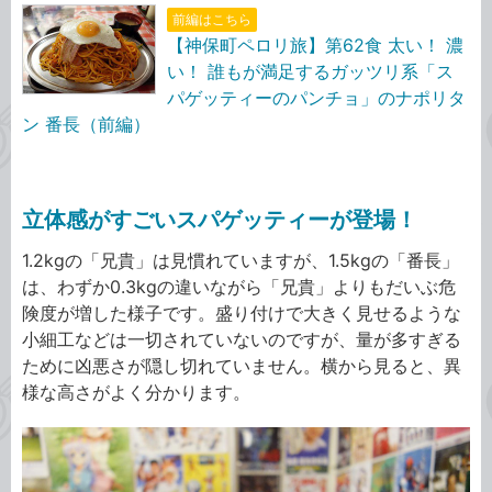
前編はこちら
【神保町ペロリ旅】第62食 太い！ 濃
い！ 誰もが満足するガッツリ系「ス
パゲッティーのパンチョ」のナポリタ
ン 番長（前編）
立体感がすごいスパゲッティーが登場！
1.2kgの「兄貴」は見慣れていますが、1.5kgの「番長」
は、わずか0.3kgの違いながら「兄貴」よりもだいぶ危
険度が増した様子です。盛り付けで大きく見せるような
小細工などは一切されていないのですが、量が多すぎる
ために凶悪さが隠し切れていません。横から見ると、異
様な高さがよく分かります。