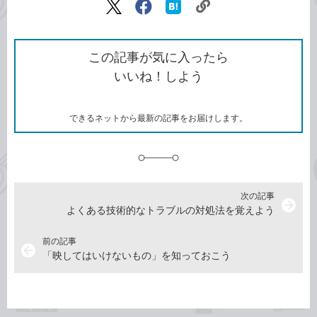
リ
X（旧
Facebook
は
ン
Twitter）
で
て
ク
で
シ
な
を
シ
ェ
ブ
この記事が気に入ったら
コ
ェ
ア
ッ
いいね！しよう
ピ
ア
ク
ー
マ
ー
ク
できるネットから最新の記事をお届けします。
に
追
加
次の記事
arrow_forward
よくある技術的なトラブルの対処法を覚えよう
前の記事
arrow_back
「映してはいけないもの」を知っておこう