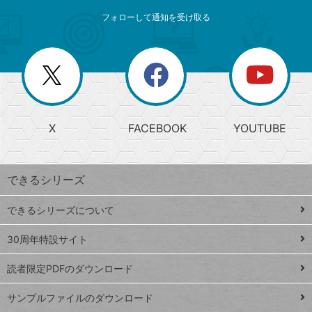
メ
ゴ
索
テ
ニ
リ
フォローして通知を受け取る
ゴ
ュ
ー
ー
一
リ
を
覧
閉
を
ー
じ
閉
か
る
じ
る
search
ら
急
X
FACEBOOK
YOUTUBE
探
上
検
昇
索
す
ワ
できるシリーズ
ー
ド
できるシリーズについて
Google
ト
スプレ
ッ
30周年特設サイト
ッドシ
プ
読者限定PDFのダウンロード
ート
ペ
iPhone
ー
サンプルファイルのダウンロード
VLOOKUP
ジ