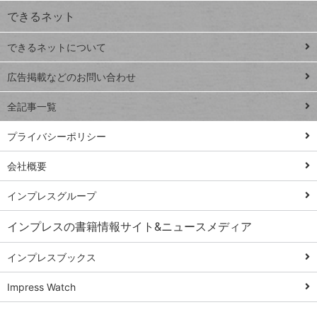
できるネット
連載
できるネットについて
Excel Q&A
close
閉じ
トイアンナ流仕
広告掲載などのお問い合わせ
る
事術
全記事一覧
PowerAutomate
ではじめる業務
プライバシーポリシー
の完全自動化
会社概要
AI議事録作成術
Windows 11
インプレスグループ
Q&A
インプレスの書籍情報サイト&ニュースメディア
Teams踏み込み
活用術
インプレスブックス
Excel講師の仕事
Impress Watch
術
エクセル時短