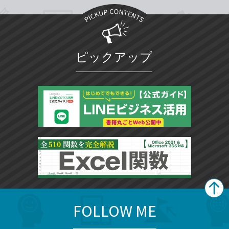
ピックアップ
FOLLOW ME
search
format_list_bulleted
検
カ
検
カ
索
テ