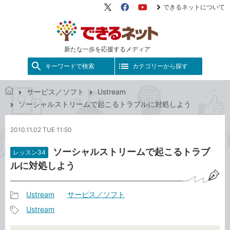
できるネットについて
X（旧
Facebook
YouTube
Twitter）
新たな一歩を応援するメディア
キーワードで検索
カテゴリーから探す
サービス／ソフト
Ustream
で
ソーシャルストリームで起こるトラブルに対処しよう
き
る
2010.11.02 TUE 11:50
ネ
ッ
ソーシャルストリームで起こるトラブ
レッスン34
ト
ルに対処しよう
Ustream
サービス／ソフト
記
Ustream
事
記
カ